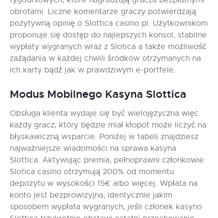
obrotami. Liczne komentarze graczy potwierdzają
pozytywną opinię o Slottica casino pl. Użytkownikom
proponuje się dostęp do najlepszych konsol, stabilne
wypłaty wygranych wraz z Slotica a także możliwość
zażądania w każdej chwili środków otrzymanych na
ich karty bądź jak w prawdziwym e-portfele.
Modus Mobilnego Kasyna Slottica
Obsługa klienta wydaje się być wielojęzyczna więc
każdy gracz, który będzie miał kłopot może liczyć na
błyskawiczną wsparcie. Poniżej w tabeli znajdziesz
najważniejsze wiadomości na sprawa kasyna
Slottica. Aktywując premia, pełnoprawni członkowie
Slotica casino otrzymują 200% od momentu
depozytu w wysokości 15€ albo więcej. Wpłata na
konto jest bezprowizyjna, identycznie jakim
sposobem wypłata wygranych, jeśli członek kasyno