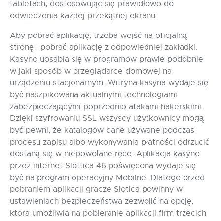
tabletach, dostosowując się prawidłowo do
odwiedzenia każdej przekątnej ekranu.
Aby pobrać aplikację, trzeba wejść na oficjalną
stronę i pobrać aplikację z odpowiedniej zakładki.
Kasyno uosabia się w programów prawie podobnie
w jaki sposób w przeglądarce domowej na
urządzeniu stacjonarnym. Witryna kasyna wydaje się
być naszpikowana aktualnymi technologiami
zabezpieczającymi poprzednio atakami hakerskimi.
Dzięki szyfrowaniu SSL wszyscy użytkownicy mogą
być pewni, że katalogów dane używane podczas
procesu zapisu albo wykonywania płatności odrzucić
dostaną się w niepowołane ręce. Aplikacja kasyno
przez internet Slottica 46 poświęcona wydaje się
być na program operacyjny Mobilne. Dlatego przed
pobraniem aplikacji gracze Slotica powinny w
ustawieniach bezpieczeństwa zezwolić na opcję,
która umożliwia na pobieranie aplikacji firm trzecich