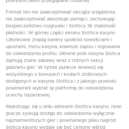
pośrednictwem przeglądarki mobilnej.
Format ten nie zaakceptować obciąża urządzenia,
nie zaakceptować absorbuje pamięci, zachowując
bezpieczeństwo rozgrywki i Slottica 36 stabilność
płatności. W górnej części ekranu Slottica kasyno
członkowie znajdą banery spośród nowościami i
upustami, menu kasyna, klawisze zapisu i logowania
do odwiedzenia profilu. Główne pole kasyna Slotica
zajmują znane zabawy wraz z różnych sekcji
gabinetu gier. W tymże punkcie dowiesz się
wszystkiego o bonusach i kodach zniżkowych
dostępnych w kasynie Slottica i z jakiego powodu
powinieneś wybrać tę platformę do odwiedzenia
uciechy hazardowej.
Rejestrując się u dołu adresem Slottica kasyno, nowi
gracze zyskują dostęp do odwiedzenia wyłącznie
najznamienitszych gier i powitalnego pliku nagród.
Slotica kasyno wydaje się być ceniony wśród