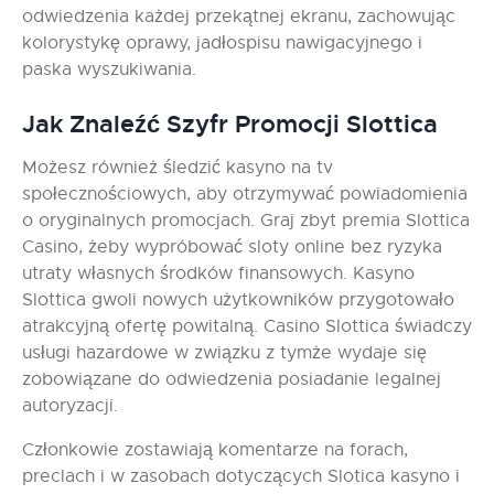
odwiedzenia każdej przekątnej ekranu, zachowując
kolorystykę oprawy, jadłospisu nawigacyjnego i
paska wyszukiwania.
Jak Znaleźć Szyfr Promocji Slottica
Możesz również śledzić kasyno na tv
społecznościowych, aby otrzymywać powiadomienia
o oryginalnych promocjach. Graj zbyt premia Slottica
Casino, żeby wypróbować sloty online bez ryzyka
utraty własnych środków finansowych. Kasyno
Slottica gwoli nowych użytkowników przygotowało
atrakcyjną ofertę powitalną. Casino Slottica świadczy
usługi hazardowe w związku z tymże wydaje się
zobowiązane do odwiedzenia posiadanie legalnej
autoryzacji.
Członkowie zostawiają komentarze na forach,
preclach i w zasobach dotyczących Slotica kasyno i