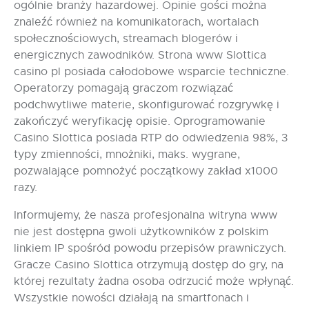
ogólnie branży hazardowej. Opinie gości można
znaleźć również na komunikatorach, wortalach
społecznościowych, streamach blogerów i
energicznych zawodników. Strona www Slottica
casino pl posiada całodobowe wsparcie techniczne.
Operatorzy pomagają graczom rozwiązać
podchwytliwe materie, skonfigurować rozgrywkę i
zakończyć weryfikację opisie. Oprogramowanie
Casino Slottica posiada RTP do odwiedzenia 98%, 3
typy zmienności, mnożniki, maks. wygrane,
pozwalające pomnożyć początkowy zakład x1000
razy.
Informujemy, że nasza profesjonalna witryna www
nie jest dostępna gwoli użytkowników z polskim
linkiem IP spośród powodu przepisów prawniczych.
Gracze Casino Slottica otrzymują dostęp do gry, na
której rezultaty żadna osoba odrzucić może wpłynąć.
Wszystkie nowości działają na smartfonach i