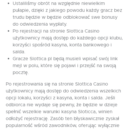
Ustaliliśmy obrót na względnie niewielkim
pułapie, dzięki z jakiego powodu każdy gracz bez
trudu będzie w będzie odblokować swe bonusy
do odwiedzenia wypłaty.
Po rejestracji na stronie Slottica Casino
użytkownicy mają dostęp do każdego opcji klubu,
korzyści spośród kasyna, konta bankowego i
salda.
Gracze Slottica pl będą musieli wpisać swój link
mejl w polu, które się pojawi i przejść na swoją
pocztę.
Po rejestrowania się na stronie Slottica Casino
użytkownicy mają dostęp do odwiedzenia wszelkich
opcji lokalu, korzyści z kasyna, konta i salda. Jeśli
odbiorca nie wydaje się pewny, że będzie w dzieje
spełnić wszelkie warunki kasyna Sloticca, winien
odłożyć rejestrację. Zasób ten błyskawicznie zyskał
popularność wśród zawodników, oferując wyłącznie