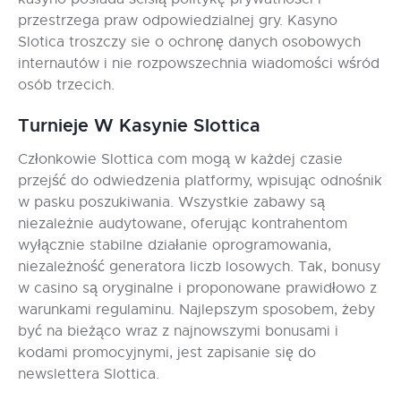
przestrzega praw odpowiedzialnej gry. Kasyno
Slotica troszczy sie o ochronę danych osobowych
internautów i nie rozpowszechnia wiadomości wśród
osób trzecich.
Turnieje W Kasynie Slottica
Członkowie Slottica com mogą w każdej czasie
przejść do odwiedzenia platformy, wpisując odnośnik
w pasku poszukiwania. Wszystkie zabawy są
niezależnie audytowane, oferując kontrahentom
wyłącznie stabilne działanie oprogramowania,
niezależność generatora liczb losowych. Tak, bonusy
w casino są oryginalne i proponowane prawidłowo z
warunkami regulaminu. Najlepszym sposobem, żeby
być na bieżąco wraz z najnowszymi bonusami i
kodami promocyjnymi, jest zapisanie się do
newslettera Slottica.