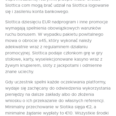
Slottica com mogą brać udział na Slottica logowanie
się i zasileniu konta bankowego.
Slottica dziesięciu EUR nadprogram i inne promocje
wymagają spełnienia obowiązkowych warunków
ruchu bonusem. W wypadku pakietu powitalnego
mowa o obrocie x45, który wykonać należy
adekwatnie wraz z regulaminem działaniu
promocyjnej. Slottica podaje członkom grę w gry
stołowe, karty, wyselekcjonowane kasyno wraz z
żywym krupierem, sloty z jackpotami i odmienne
znane uciechy.
Gdy uczestnik spełni każde oczekiwania platformy,
wydaje się zachęcany do odwiedzenia wykorzystania
pieniędzy na dalsze zakłady albo do złożenia
wniosku o ich przekazanie do własnych referencji.
Minimalny przechowanie w Slotika sięga €2, a
minimalne żądanie wypłaty to €10. Wszystkie środki