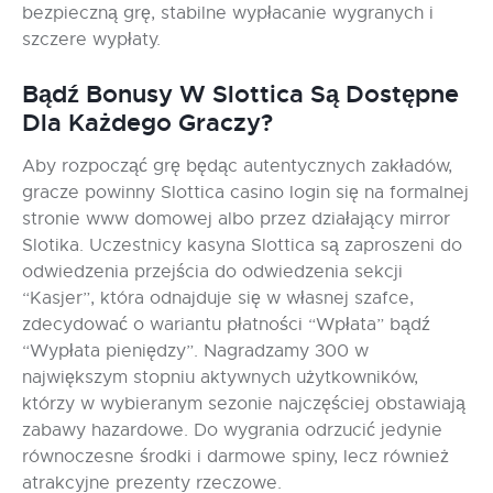
bezpieczną grę, stabilne wypłacanie wygranych i
szczere wypłaty.
Bądź Bonusy W Slottica Są Dostępne
Dla Każdego Graczy?
Aby rozpocząć grę będąc autentycznych zakładów,
gracze powinny Slottica casino login się na formalnej
stronie www domowej albo przez działający mirror
Slotika. Uczestnicy kasyna Slottica są zaproszeni do
odwiedzenia przejścia do odwiedzenia sekcji
“Kasjer”, która odnajduje się w własnej szafce,
zdecydować o wariantu płatności “Wpłata” bądź
“Wypłata pieniędzy”. Nagradzamy 300 w
największym stopniu aktywnych użytkowników,
którzy w wybieranym sezonie najczęściej obstawiają
zabawy hazardowe. Do wygrania odrzucić jedynie
równoczesne środki i darmowe spiny, lecz również
atrakcyjne prezenty rzeczowe.