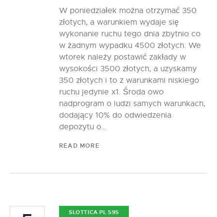
W poniedziałek można otrzymać 350
złotych, a warunkiem wydaje się
wykonanie ruchu tego dnia zbytnio co
w żadnym wypadku 4500 złotych. We
wtorek należy postawić zakłady w
wysokości 3500 złotych, a uzyskamy
350 złotych i to z warunkami niskiego
ruchu jedynie x1. Środa owo
nadprogram o ludzi samych warunkach,
dodający 10% do odwiedzenia
depozytu o…
READ MORE
SLOTTICA PL 595