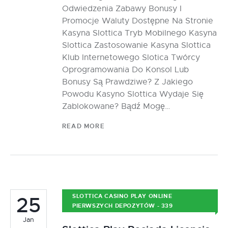
Odwiedzenia Zabawy Bonusy I
Promocje Waluty Dostępne Na Stronie
Kasyna Slottica Tryb Mobilnego Kasyna
Slottica Zastosowanie Kasyna Slottica
Klub Internetowego Slotica Twórcy
Oprogramowania Do Konsol Lub
Bonusy Są Prawdziwe? Z Jakiego
Powodu Kasyno Slottica Wydaje Się
Zablokowane? Bądź Mogę…
READ MORE
25
SLOTTICA CASINO PLAY ONLINE
PIERWSZYCH DEPOZYTÓW - 339
Jan