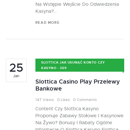
Na Wstępie Wejście Do Odwiedzenia
Kasyna?…
READ MORE
25
SLOTTICA JAK USUNĄĆ KONTO CZY
KASYNO - 369
Jan
Slottica Casino Play Przelewy
Bankowe
147
Views
0
Likes
0
Comments
Content Czy Slottica Kasyno
Proponuje Zabawy Stołowe I Kasynowe
Na Żywo? Bonusy I Rabaty Ogólne
Informacje O Slottica Kasyno Slottica