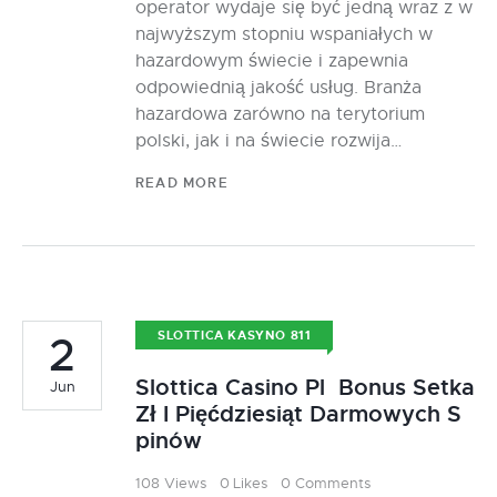
operator wydaje się być jedną wraz z w
najwyższym stopniu wspaniałych w
hazardowym świecie i zapewnia
odpowiednią jakość usług. Branża
hazardowa zarówno na terytorium
polski, jak i na świecie rozwija…
READ MORE
2
SLOTTICA KASYNO 811
Slottica Casino Pl ️ Bonus Setka
Jun
Zł I Pięćdziesiąt Darmowych S
pinów
108
Views
0
Likes
0
Comments