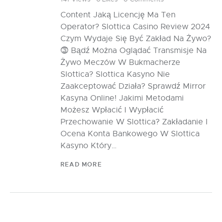
Content Jaką Licencję Ma Ten
Operator? Slottica Casino Review 2024
Czym Wydaje Się Być Zakład Na Żywo?
⓷ Bądź Można Oglądać Transmisje Na
Żywo Meczów W Bukmacherze
Slottica? Slottica Kasyno Nie
Zaakceptować Działa? Sprawdź Mirror
Kasyna Online! Jakimi Metodami
Możesz Wpłacić I Wypłacić
Przechowanie W Slottica? Zakładanie I
Ocena Konta Bankowego W Slottica
Kasyno Który…
READ MORE