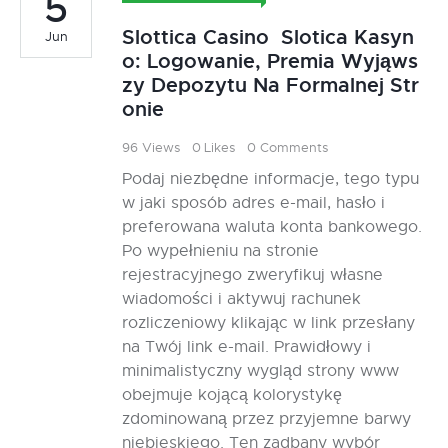
5
Slottica Casino ️ Slotica Kasyn
Jun
o: Logowanie, Premia Wyjąws
zy Depozytu Na Formalnej Str
onie
96
Views
0
Likes
0
Comments
Podaj niezbędne informacje, tego typu
w jaki sposób adres e-mail, hasło i
preferowana waluta konta bankowego.
Po wypełnieniu na stronie
rejestracyjnego zweryfikuj własne
wiadomości i aktywuj rachunek
rozliczeniowy klikając w link przesłany
na Twój link e-mail. Prawidłowy i
minimalistyczny wygląd strony www
obejmuje kojącą kolorystykę
zdominowaną przez przyjemne barwy
niebieskiego. Ten zadbany wybór