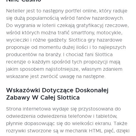
Neteller jest to następny portfel online, który raduje
się dużą popularnością wśród fanów hazardowych.
Do wygrania w loterii czekają gratyfikacyj rzeczowe,
wśród których można trafić smartfony, motocykle,
wycieczki i różne gadżety. Slottica gry hazardowe
proponuje od momentu dużej ilości i to najlepszych
producentów na branży. I chociaż fani Slottica
recenzje o każdym spośród tych propozycji mają
jakim sposobem najistotniejsze, własnym zdaniem
wskazane jest zwrócić uwagę na następne.
Wskazówki Dotyczące Doskonałej
Zabawy W Całej Slottica
Strona internetowa wydaje się przystosowana do
odwiedzenia odwiedzenia telefonów i tabletów,
płynnie dopasowując się do wielkości ekranu. Także
rozrywki stworzone są w mechanik HTML pięć, dzięki