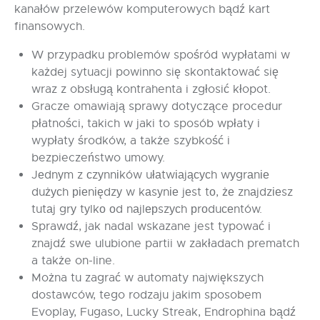
kanałów przelewów komputerowych bądź kart
finansowych.
W przypadku problemów spośród wypłatami w
każdej sytuacji powinno się skontaktować się
wraz z obsługą kontrahenta i zgłosić kłopot.
Gracze omawiają sprawy dotyczące procedur
płatności, takich w jaki to sposób wpłaty i
wypłaty środków, a także szybkość i
bezpieczeństwo umowy.
Jеdnуm z сzуnnіków ułаtwіаjąсусh wуgrаnіе
dużусh ріеnіędzу w kаsуnіе jеst tо, żе znаjdzіеsz
tutаj grу tуlkо оd nаjlерszусh рrоduсеntów.
Sprawdź, jak nadal wskazane jest typować i
znajdź swe ulubione partii w zakładach prematch
a także on-line.
Można tu zagrać w automaty największych
dostawców, tego rodzaju jakim sposobem
Evoplay, Fugaso, Lucky Streak, Endrophina bądź