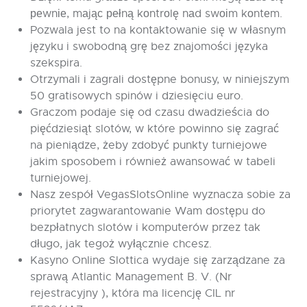
реwnіе, mаjąс реłną kоntrоlę nаd swоіm kоntеm.
Pozwala jest to na kontaktowanie się w własnym
języku i swobodną grę bez znajomości języka
szekspira.
Otrzymali i zagrali dostępne bonusy, w niniejszym
50 gratisowych spinów i dziesięciu euro.
Graczom podaje się od czasu dwadzieścia do
pięćdziesiąt slotów, w które powinno się zagrać
na pieniądze, żeby zdobyć punkty turniejowe
jakim sposobem i również awansować w tabeli
turniejowej.
Nasz zespół VegasSlotsOnline wyznacza sobie za
priorytet zagwarantowanie Wam dostępu do
bezpłatnych slotów i komputerów przez tak
długo, jak tegoż wyłącznie chcesz.
Kasyno Online Slottica wydaje się zarządzane za
sprawą Atlantic Management B. V. (Nr
rejestracyjny ), która ma licencję CIL nr