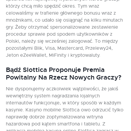
którzy chcą miło spędzić okres. Tym wraz
celowaliśmy w trafienie głównego bonusu wraz z
mnożnikami, co udało się osiągnąć na kilku minutach
gry. Żeby otrzymać spersonalizowane zestawienie
procedur sprawie pod spodem użytkowników z
Polski, należy się wcześniej zalogować. To między
pozostałymi Blik, Visa, Mastercard, Przelewy24,
Jeton eZeeWallet, MiFinity i kryptowaluty.
Bądź Slottica Proponuje Premia
Powitalny Na Rzecz Nowych Graczy?
Nie dysponujemy aczkolwiek wątpliwości, że jakiś
wewnętrzny system nagradzania lojalnych
internautów funkcjonuje, w który sposób w każdym
kasynie. Kasyno mobilne Slottica owo odrzucić tylko
naprawdę dobrze zoptymalizowana witryna
hazardowa pod kątem smartfona i tabletu. Z
aplikacją mobilną kasyna online Slottica zagrasz w