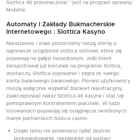
Slottica 46 przeznaczona” “jest na program sprawny
Mobilne.
Automaty I Zakłady Bukmacherskie
Internetowego : Slottica Kasyno
Nieustannie i stale poszerzamy naszą ofertę o
najnowsze urządzenia slottica slotowe, które się
pojawiają na gałęzi hazardowym. Jeśli klient
zarejestrował już kierunek na programie Slotica,
wystarczy, Slottica logowanie i zagra ze swego
konta bankowego bankowego. Pierwsi użytkownicy
muszą wyłącznie wypełnić blankiet rejestracyjny,
zaakceptować nakaz Slottica 46 kasyna i stać się
pełnoprawnym kontrahentem placówki. W ludzi
losowaniach pojawiają się osiągnięcia określonych
marek partnerskich Slotica casino.
Dzięki temu nie poniesiesz opłat zbytnio
przewalutowanie, niezależnie od postaci