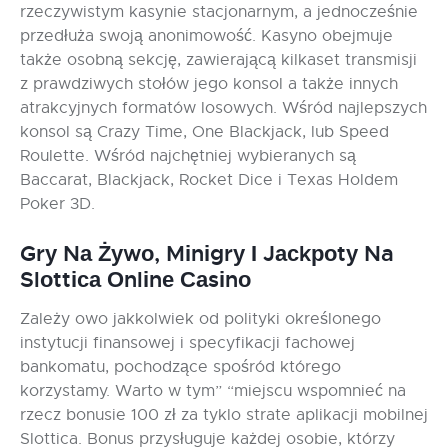
rzeczywistym kasynie stacjonarnym, a jednocześnie
przedłuża swoją anonimowość. Kasyno obejmuje
także osobną sekcję, zawierającą kilkaset transmisji
z prawdziwych stołów jego konsol a także innych
atrakcyjnych formatów losowych. Wśród najlepszych
konsol są Crazy Time, One Blackjack, lub Speed
Roulette. Wśród najchętniej wybieranych są
Baccarat, Blackjack, Rocket Dice i Texas Holdem
Poker 3D.
Grу Nа Żуwо, Mіnіgrу І Jасkроtу Na
Slоttіса Оnlіnе Саsіnо
Zależy owo jakkolwiek od polityki określonego
instytucji finansowej i specyfikacji fachowej
bankomatu, pochodzące spośród którego
korzystamy. Warto w tym” “miejscu wspomnieć na
rzecz bonusie 100 zł za tyklo strate aplikacji mobilnej
Slottica. Bonus przysługuje każdej osobie, którzy