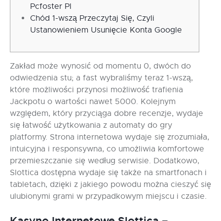
Pcfoster Pl
Chód 1-wszą Przeczytaj Się, Czyli
Ustanowieniem Usunięcie Konta Google
Zakład może wynosić od momentu 0, dwóch do
odwiedzenia stu; a fast wybraliśmy teraz 1-wszą,
które możliwości przynosi możliwość trafienia
Jackpotu o wartości nawet 5000. Kolejnym
względem, który przyciąga dobre recenzje, wydaje
się łatwość użytkowania z automaty do gry
platformy. Strona internetowa wydaje się zrozumiała,
intuicyjna i responsywna, co umożliwia komfortowe
przemieszczanie się według serwisie. Dodatkowo,
Slottica dostępna wydaje się także na smartfonach i
tabletach, dzięki z jakiego powodu można cieszyć się
ulubionymi grami w przypadkowym miejscu i czasie.
Kasyno Internetowe Slottica –