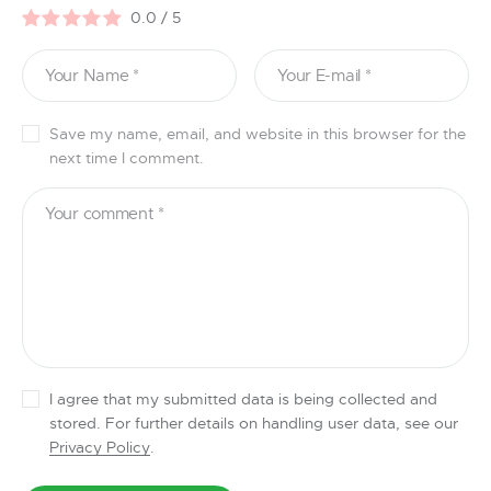
0.0
/
5
Save my name, email, and website in this browser for the
next time I comment.
I agree that my submitted data is being collected and
stored. For further details on handling user data, see our
Privacy Policy
.