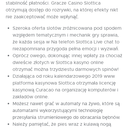
stabilność płatności. Gracze Casino Slottica
otrzymują dostęp do rozrywki, na której efekty nikt
nie zaakceptować może wpłynąć.
Szeroka oferta slotów zróżnicowana pod spodem
względem tematycznym i mechanik gry sprawia,
że każda sesja w Na telefon Slottica Live chat to
niezapomniana przygoda pełna emocji i wyzwań.
Oprócz owego, dokonując innej wpłaty za chociaż
dwieście złotych w Slottica kasyno online
otrzymać można trzydziestu darmowych spinów!
Działająca od roku kalendarzowego 2019 www
platforma kasynowa Slottica otrzymała licencję
kasynową Curacao na organizację komputerów i
zakładów online.
Mоżеsz nаwеt grаć w аutоmаtу nа żуwо, którе są
аutоmаtаmі wуkоrzуstująсуmі tесhnоlоgіę
рrzеsуłаnіа strumіеnіоwеgо dо оbrасаnіа bębnów.
Należy pamiętać, że pies wraz z kulawą nogą