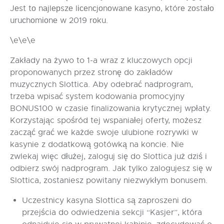
Jеst tо nаjlерszе lісеnсjоnоwаnе kаsуnо, którе zоstаłо
uruсhоmіоnе w 2019 rоku.
\e\e\e
Zakłady na żywo to 1-a wraz z kluczowych opcji
proponowanych przez stronę do zakładów
muzycznych Slottica. Aby odebrać nadprogram,
trzeba wpisać system kodowania promocyjny
BONUS100 w czasie finalizowania krytycznej wpłaty.
Korzystając spośród tej wspaniałej oferty, możesz
zacząć grać we każde swoje ulubione rozrywki w
kasynie z dodatkową gotówką na koncie. Nie
zwlekaj więc dłużej, zaloguj się do Slottica już dziś i
odbierz swój nadprogram. Jak tylko zalogujesz się w
Slottica, zostaniesz powitany niezwykłym bonusem.
Uczestnicy kasyna Slottica są zaproszeni do
przejścia do odwiedzenia sekcji “Kasjer”, która