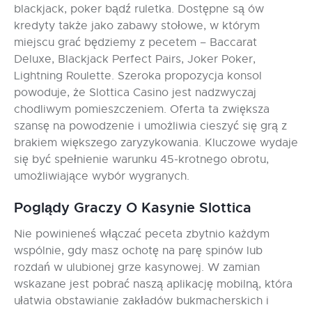
blackjack, poker bądź ruletka. Dostępne są ów
kredyty także jako zabawy stołowe, w którym
miejscu grać będziemy z pecetem – Baccarat
Deluxe, Blackjack Perfect Pairs, Joker Poker,
Lightning Roulette. Szeroka propozycja konsol
powoduje, że Slottica Casino jest nadzwyczaj
chodliwym pomieszczeniem. Oferta ta zwiększa
szansę na powodzenie i umożliwia cieszyć się grą z
brakiem większego zaryzykowania. Kluczowe wydaje
się być spełnienie warunku 45-krotnego obrotu,
umożliwiające wybór wygranych.
Poglądy Graczy O Kasynie Slottica
Nie powinieneś włączać peceta zbytnio każdym
wspólnie, gdy masz ochotę na parę spinów lub
rozdań w ulubionej grze kasynowej. W zamian
wskazane jest pobrać naszą aplikację mobilną, która
ułatwia obstawianie zakładów bukmacherskich i