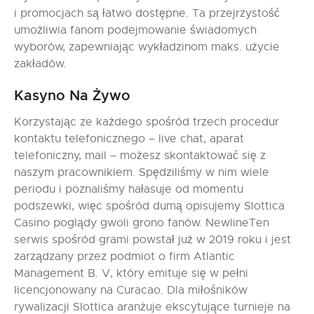
i promocjach są łatwo dostępne. Ta przejrzystość
umożliwia fanom podejmowanie świadomych
wyborów, zapewniając wykładzinom maks. użycie
zakładów.
Kasyno Na Żywo
Korzystając ze każdego spośród trzech procedur
kontaktu telefonicznego – live chat, aparat
telefoniczny, mail – możesz skontaktować się z
naszym pracownikiem. Spędziliśmy w nim wiele
periodu i poznaliśmy hałasuje od momentu
podszewki, więc spośród dumą opisujemy Slottica
Casino poglądy gwoli grono fanów. NewlineTen
serwis spośród grami powstał już w 2019 roku i jest
zarządzany przez podmiot o firm Atlantic
Management B. V, który emituje się w pełni
licencjonowany na Curacao. Dla miłośników
rywalizacji Slottica aranżuje ekscytujące turnieje na