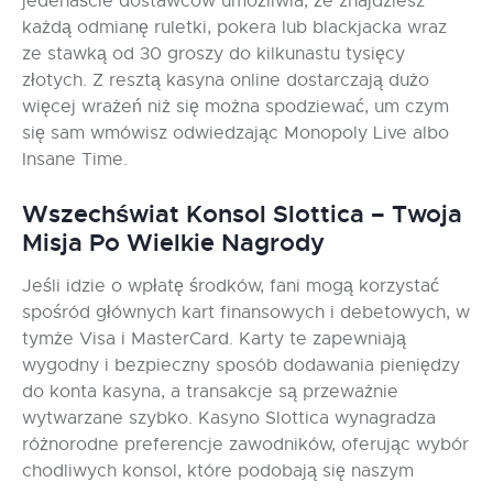
jedenaście dostawców umożliwia, że znajdziesz
każdą odmianę ruletki, pokera lub blackjacka wraz
ze stawką od 30 groszy do kilkunastu tysięcy
złotych. Z resztą kasyna online dostarczają dużo
więcej wrażeń niż się można spodziewać, um czym
się sam wmówisz odwiedzając Monopoly Live albo
Insane Time.
Wszechświat Konsol Slottica – Twoja
Misja Po Wielkie Nagrody
Jeśli idzie o wpłatę środków, fani mogą korzystać
spośród głównych kart finansowych i debetowych, w
tymże Visa i MasterCard. Karty te zapewniają
wygodny i bezpieczny sposób dodawania pieniędzy
do konta kasyna, a transakcje są przeważnie
wytwarzane szybko. Kasyno Slottica wynagradza
różnorodne preferencje zawodników, oferując wybór
chodliwych konsol, które podobają się naszym