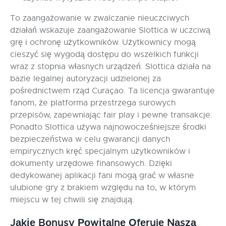
To zaangażowanie w zwalczanie nieuczciwych
działań wskazuje zaangażowanie Slottica w uczciwą
grę i ochronę użytkowników. Użytkownicy mogą
cieszyć się wygodą dostępu do wszelkich funkcji
wraz z stopnia własnych urządzeń. Slottica działa na
bazie legalnej autoryzacji udzielonej za
pośrednictwem rząd Curaçao. Ta licencja gwarantuje
fanom, że platforma przestrzega surowych
przepisów, zapewniając fair play i pewne transakcje.
Ponadto Slottica używa najnowocześniejsze środki
bezpieczeństwa w celu gwarancji danych
empirycznych kręć specjalnym użytkowników i
dokumenty urzędowe finansowych. Dzięki
dedykowanej aplikacji fani mogą grać w własne
ulubione gry z brakiem względu na to, w którym
miejscu w tej chwili się znajdują.
Jаkіе Bоnusy Роwіtаlnе Оfеrujе Nаszа