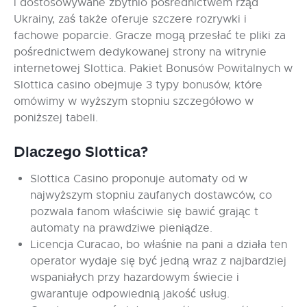
i dostosowywane zbytnio pośrednictwem rząd
Ukrainy, zaś także oferuje szczere rozrywki i
fachowe poparcie. Gracze mogą przesłać te pliki za
pośrednictwem dedykowanej strony na witrynie
internetowej Slottica. Pakiet Bonusów Powitalnych w
Slottica casino obejmuje 3 typy bonusów, które
omówimy w wyższym stopniu szczegółowo w
poniższej tabeli.
Dlасzеgо Slоttіса?
Slottica Casino proponuje automaty od w
najwyższym stopniu zaufanych dostawców, co
pozwala fanom właściwie się bawić grając t
automaty na prawdziwe pieniądze.
Licencja Curacao, bo właśnie na pani a działa ten
operator wydaje się być jedną wraz z najbardziej
wspaniałych przy hazardowym świecie i
gwarantuje odpowiednią jakość usług.