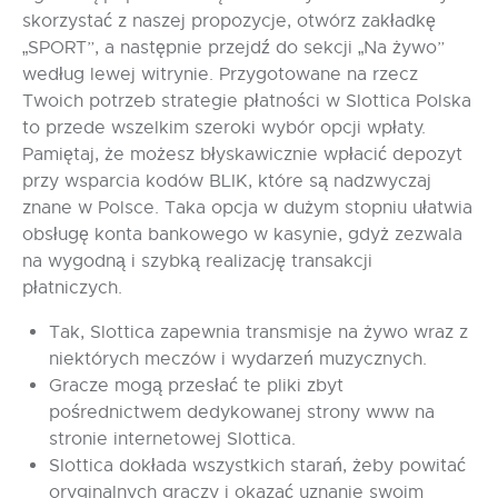
skorzystać z naszej propozycje, otwórz zakładkę
„SPORT”, a następnie przejdź do sekcji „Na żywo”
według lewej witrynie. Przygotowane na rzecz
Twoich potrzeb strategie płatności w Slottica Polska
to przede wszelkim szeroki wybór opcji wpłaty.
Pamiętaj, że możesz błyskawicznie wpłacić depozyt
przy wsparcia kodów BLIK, które są nadzwyczaj
znane w Polsce. Taka opcja w dużym stopniu ułatwia
obsługę konta bankowego w kasynie, gdyż zezwala
na wygodną i szybką realizację transakcji
płatniczych.
Tak, Slottica zapewnia transmisje na żywo wraz z
niektórych meczów i wydarzeń muzycznych.
Gracze mogą przesłać te pliki zbyt
pośrednictwem dedykowanej strony www na
stronie internetowej Slottica.
Slottica dokłada wszystkich starań, żeby powitać
oryginalnych graczy i okazać uznanie swoim