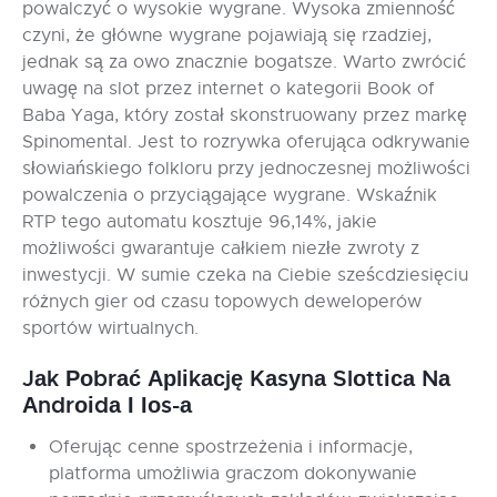
powalczyć o wysokie wygrane. Wysoka zmienność
czyni, że główne wygrane pojawiają się rzadziej,
jednak są za owo znacznie bogatsze. Warto zwrócić
uwagę na slot przez internet o kategorii Book of
Baba Yaga, który został skonstruowany przez markę
Spinomental. Jest to rozrywka oferująca odkrywanie
słowiańskiego folkloru przy jednoczesnej możliwości
powalczenia o przyciągające wygrane. Wskaźnik
RTP tego automatu kosztuje 96,14%, jakie
możliwości gwarantuje całkiem niezłe zwroty z
inwestycji. W sumie czeka na Ciebie sześcdziesięciu
różnych gier od czasu topowych deweloperów
sportów wirtualnych.
Jаk Роbrаć Арlіkасję Kаsуnа Slоttіса Nа
Аndrоіdа І Іоs-а
Oferując cenne spostrzeżenia i informacje,
platforma umożliwia graczom dokonywanie