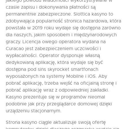
jakiego powodu wiadomości wykorzystywane w
czasie zapisu i dokonywania płatności są
permanentnie zabezpieczone. Slottica kasyno to
zdobywająca popularność stronica hazardowa, która
powstała w 2019 roku wydaje się dostępna zarówno
dla naszych, jakim sposobem i międzynarodowych
graczy. Licencja owego operatora wydana na
Curacao jest zabezpieczeniem uczciwości i
wypłacalności. Operator dysponuje własną
dedykowaną aplikację, która wydaje się być
dostępna pod sins skyrocket smartfonach
wyposażonych na systemy Mobilne i iOS. Aby
pobrać aplikację, trzeba wejść na oficjalną stronę i
pobrać aplikację wraz z odpowiedniej zakładki.
Kasyno prezentuje się w programów nieomal
podobnie jak przy przeglądarce domowej dzięki
urządzeniu stacjonarnym.
Strona kasyno ciągle aktualizuje swoją ofertę