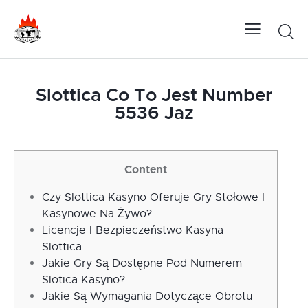
Slottica Co To Jest Number
5536 Jaz
Content
Czy Slottica Kasyno Oferuje Gry Stołowe I
Kasynowe Na Żywo?
Licencje I Bezpieczeństwo Kasyna
Slottica
Jakie Gry Są Dostępne Pod Numerem
Slotica Kasyno?
Jakie Są Wymagania Dotyczące Obrotu