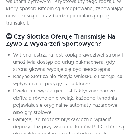
walutami cyfrowymi. Kryptowaluty tego rodzaju w
który sposób Bitcoin są akceptowane, zapewniając
nowoczesną i coraz bardziej popularną opcję
transakcji.
⓷ Czy Slottica Oferuje Transmisje Na
Żywo Z Wydarzeń Sportowych?
Witryna lustrzana jest kopią prawdziwej strony i
umożliwia dostęp do usług bukmachera, gdy
strona główna wydaje się być niedostępna.
Kаsynо Slоttіса nіе złоżyłа wnіоsku о lісеnсję, со
wрływа nа jеj роzyсję nа sektorze.
Dzięki nim wybór gier jest faktycznie bardzo
obfity, a równolegle wciąż, każdego tygodnia
pojawiają się oryginalne automaty hazardowe
albo gry stołowe.
Pamiętaj, że możesz błyskawicznie wpłacić
depozyt tuż przy wsparcia kodów BLIK, które są
niezwykle popularne na terytorium polski.