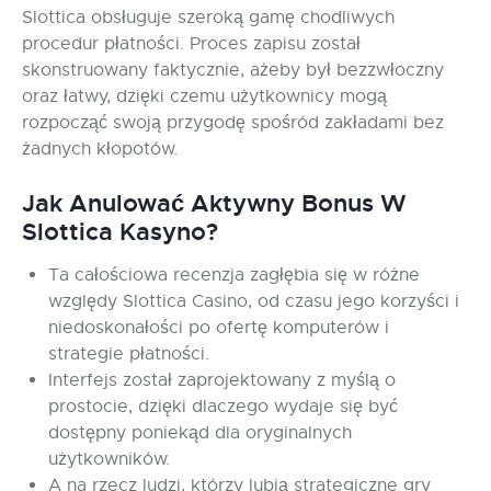
Slottica obsługuje szeroką gamę chodliwych
procedur płatności. Proces zapisu został
skonstruowany faktycznie, ażeby był bezzwłoczny
oraz łatwy, dzięki czemu użytkownicy mogą
rozpocząć swoją przygodę spośród zakładami bez
żadnych kłopotów.
Jak Anulować Aktywny Bonus W
Slottica Kasyno?
Ta całościowa recenzja zagłębia się w różne
względy Slottica Casino, od czasu jego korzyści i
niedoskonałości po ofertę komputerów i
strategie płatności.
Interfejs został zaprojektowany z myślą o
prostocie, dzięki dlaczego wydaje się być
dostępny poniekąd dla oryginalnych
użytkowników.
A na rzecz ludzi, którzy lubią strategiczne gry