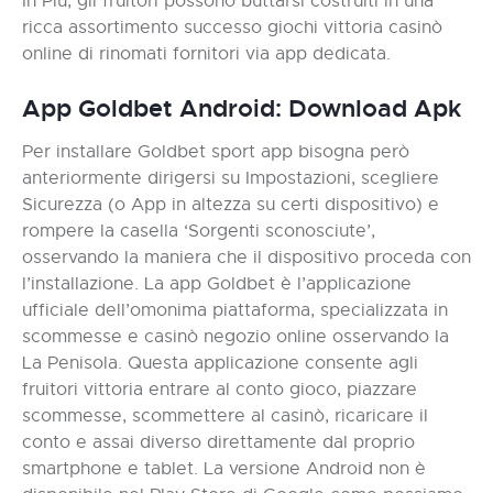
In Più, gli fruitori possono buttarsi costruiti in una
ricca assortimento successo giochi vittoria casinò
online di rinomati fornitori via app dedicata.
App Goldbet Android: Download Apk
Per installare Goldbet sport app bisogna però
anteriormente dirigersi su Impostazioni, scegliere
Sicurezza (o App in altezza su certi dispositivo) e
rompere la casella ‘Sorgenti sconosciute’,
osservando la maniera che il dispositivo proceda con
l’installazione. La app Goldbet è l’applicazione
ufficiale dell’omonima piattaforma, specializzata in
scommesse e casinò negozio online osservando la
La Penisola. Questa applicazione consente agli
fruitori vittoria entrare al conto gioco, piazzare
scommesse, scommettere al casinò, ricaricare il
conto e assai diverso direttamente dal proprio
smartphone e tablet. La versione Android non è