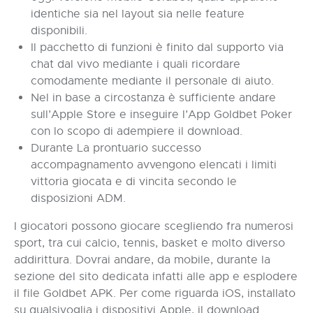
identiche sia nel layout sia nelle feature
disponibili.
Il pacchetto di funzioni è finito dal supporto via
chat dal vivo mediante i quali ricordare
comodamente mediante il personale di aiuto.
Nel in base a circostanza è sufficiente andare
sull’Apple Store e inseguire l’App Goldbet Poker
con lo scopo di adempiere il download.
Durante La prontuario successo
accompagnamento avvengono elencati i limiti
vittoria giocata e di vincita secondo le
disposizioni ADM.
I giocatori possono giocare scegliendo fra numerosi
sport, tra cui calcio, tennis, basket e molto diverso
addirittura. Dovrai andare, da mobile, durante la
sezione del sito dedicata infatti alle app e esplodere
il file Goldbet APK. Per come riguarda iOS, installato
su qualsivoglia i dispositivi Apple, il download