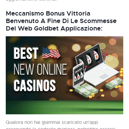
Meccanismo Bonus Vittoria
Benvenuto A Fine Di Le Scommesse
Del Web Goldbet Applicazione:
Qualora non hai giammai scaricato un’app