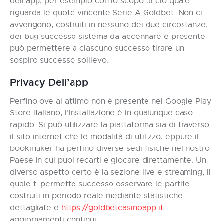
dell’app, per esempio con lo scopo di ciò quale
riguarda le quote vincente Serie A Goldbet. Non ci
avvengono, costruiti in nessuno dei due circostanze,
dei bug successo sistema da accennare e presente
può permettere a ciascuno successo tirare un
sospiro successo sollievo.
Privacy Dell’app
Perfino ove al attimo non è presente nel Google Play
Store italiano, l’installazione è in qualunque caso
rapido. Si può utilizzare la piattaforma sia di traverso
il sito internet che le modalità di utilizzo, eppure il
bookmaker ha perfino diverse sedi fisiche nel nostro
Paese in cui puoi recarti e giocare direttamente. Un
diverso aspetto certo è la sezione live e streaming, il
quale ti permette successo osservare le partite
costruiti in periodo reale mediante statistiche
dettagliate e
https://goldbetcasinoapp.it
aggiornamenti continui.