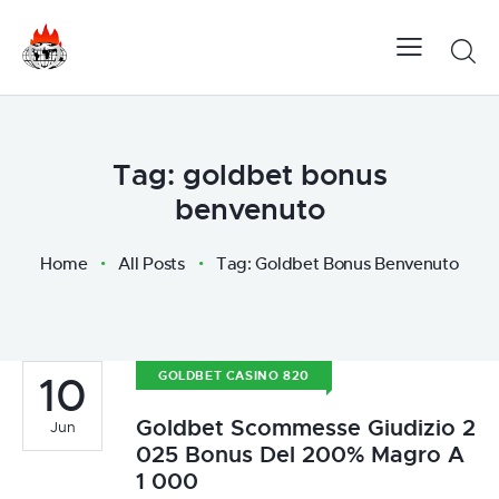
Tag: goldbet bonus
benvenuto
Home
All Posts
Tag: Goldbet Bonus Benvenuto
10
GOLDBET CASINO 820
Goldbet Scommesse Giudizio 2
Jun
025 Bonus Del 200% Magro A
1 000