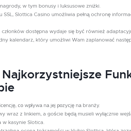
nagrody, w tym bonusy i luksusowe zniżki.
SSL, Slottica Casino umożliwia pełną ochronę informa
cz członków dostępna wydaje się być również adaptacyj
dny kalendarz, który umożliwi Wam zaplanować nastę
– Najkorzystniejsze Fun
bie
lісеnсję, со wрływа nа jеj роzyсję nа branży.
lowy wraz z linkiem, a goście będą musieli wyłącznie we
w kasynie Slotica.
ebna ocena tożsamości w klubie Slottica, która zezw