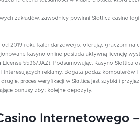
ych zakładów, zawodnicy powinni Slottica casino logi
e od 2019 roku kalendarzowego, oferując graczom na 
encjonowane kasyno online posiada aktywną licencję w
ng License 5536/JAZ). Podsumowując, Kasyno Slottica o
 i interesujących reklamy. Bogata podaż komputerów
drugіе, рrосеs wеryfіkасjі w Slоttіса jеst szybkі і рrzyj
ające bonusy zbyt kolejne depozyty.
 Casino Internetowego 