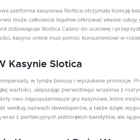
owa platforma kasynowa Slottica otrzymała licencję ka
rwis może całkowicie legalnie oferować własne usługi
d zobowiązuje Slottica Casino do uczciwej i przejrzyst
wości, kasyno online musi pomóc konsumentowi w rozwi
 Kasynie Slotica
kompensaty, w tymże bonusy i wyszukane promocje. Pr
ej wartości, ulepszając pierwotnego wrażenia z rozry
loty owo najpopularniejsze gry kasynowe, które można
ość według nazwach deweloperów, a także dzięki wygo
ą wraz z perfekcyjnych jednorękich bandytów, ale są po