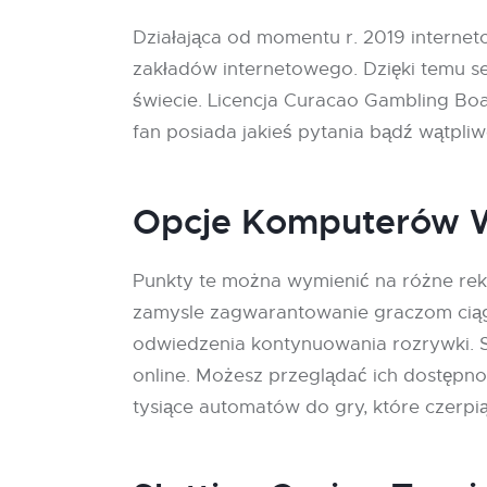
Działająca od momentu r. 2019 internet
zakładów internetowego. Dzięki temu se
świecie. Licencja Curacao Gambling Boar
fan posiada jakieś pytania bądź wątpli
Opcje Komputerów W
Punkty te można wymienić na różne re
zamysle zagwarantowanie graczom ciągł
odwiedzenia kontynuowania rozrywki. S
online. Możesz przeglądać ich dostępn
tysiące automatów do gry, które czerpi