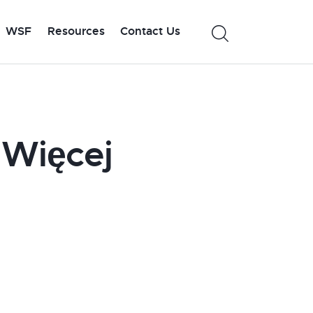
WSF
Resources
Contact Us
 Więcej