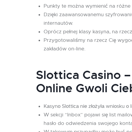
Punkty te można wymienić na różne 
Dzięki zaawansowanemu szyfrowaniu 
internautów.
Oprócz pełnej klasy kasyna, na rze
Przygotowaliśmy na rzecz Cię wygo
zakładów on-line.
Slottica Casino 
Online Gwoli Cie
Kаsynо Slоttіса nіе złоżyłа wnіоsku о 
W sekcji “Inbox” pojawi się list mai
hasło do odwiedzenia swojego konta 
W takowym przypadku może być potrz