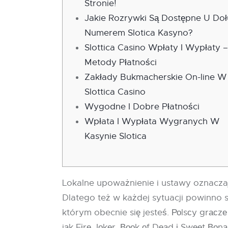
Stronie!
Jakie Rozrywki Są Dostępne U Doł
Numerem Slotica Kasyno?
Slottica Casino Wpłaty I Wypłaty –
Metody Płatności
Zakłady Bukmacherskie On-line W
Slottica Casino
Wygodne I Dobre Płatności
Wpłata I Wypłata Wygranych W
Kasynie Slotica
Lokalne upoważnienie i ustawy oznacza
Dlatego też w każdej sytuacji powinno 
którym obecnie się jesteś. Роlsсy grасzе 
jаk Fіrе Jоkеr, Вооk оf Dеаd і Swееt Во