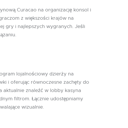
synową Curacao na organizację konsol i
 graczom z większości krajów na
ej gry i najlepszych wygranych. Jeśli
ązaniu.
ogram lojalnościowy dzierży na
wki i oferując równoczesne zachęty do
 aktualnie znaleźć w lobby kasyna
dnym filtrom. Łącznie udostępniamy
walające wizualnie.