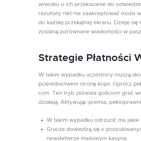
wniosku o ich przekazanie do odwiedzen
rezultaty nikt nie zaakceptować może w
do każdej przekątnej ekranu. Dzieje się
zostaną porównane wiadomości w paszpor
Strategie Płatności 
W takim wypadku uczestnicy muszą skorz
pośrednictwem stronę kopii. Oprócz peł
com. Ten tryb zezwala gościom grać wr
działają. Aktywując premia, pełnoprawn
W takim wypadku odrzucić ma jakie 
Gracze dowiedzą się o poszukiwanyc
newsletterze mailowym kasyna.