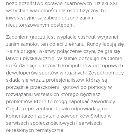
bezpieczeństwo sprawie skarbowych. Dzięki SSL
wszystkie wiadomości dla osób fizycznych i
inwestycyjne są zabezpieczone zanim
nieautoryzowanym dostępem.
Zadaniem gracza jest wypłacić cashout wygranej
zanim samolot ten odleci z ekranu. Rundy ładują się
1-a na drugiej, a łatwy połączenie czyni, że gra się
łatwo i błyskawicznie. W sumie oczekuje na Ciebie
sześcdziesięciu różnych komputerów od topowych
deweloperów sportów wirtualnych. Zespół pomocy
składa się wraz z profesjonalistów, którzy są
porządnie przeszkoleni i gotowi do pomocy w
rozwiązaniu wszelakich którego będziesz
problemów, które to mogą napotkać zawodnicy.
Często reprezentanci lokalu odpowiadają na
komentarze i zapytania zawodników Slotica w
serwisach społecznościowych i serwisach
określonych tematycznie.