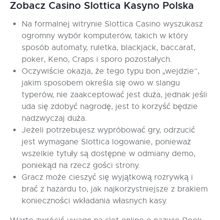
Zobacz Casino Slottica Kasyno Polska
Na formalnej witrynie Slottica Casino wyszukasz
ogromny wybór komputerów, takich w który
sposób automaty, ruletka, blackjack, baccarat,
poker, Keno, Craps i sporo pozostałych.
Oczywiście okazja, że tego typu bon „wejdzie”,
jakim sposobem określa się owo w slangu
typerów, nie zaakceptować jest duża, jednak jeśli
uda się zdobyć nagrodę, jest to korzyść będzie
nadzwyczaj duża.
Jeżeli potrzebujesz wypróbować gry, odrzucić
jest wymagane Slottica logowanie, ponieważ
wszelkie tytuły są dostępne w odmiany demo,
poniekąd na rzecz gości strony.
Gracz może cieszyć się wyjątkową rozrywką i
brać z hazardu to, jak najkorzystniejsze z brakiem
konieczności wkładania własnych kasy.