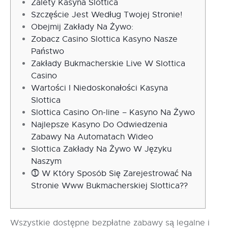
Zalety Kasyna Slottica
Szczęście Jest Według Twojej Stronie!
Obejmij Zakłady Na Żywo:
Zobacz Casino Slottica Kasyno Nasze
Państwo
Zakłady Bukmacherskie Live W Slottica
Casino
Wartości I Niedoskonałości Kasyna
Slottica
Slottica Casino On-line – Kasyno Na Żywo
Najlepsze Kasyno Do Odwiedzenia
Zabawy Na Automatach Wideo
Slottica Zakłady Na Żywo W Języku
Naszym
⓵ W Który Sposób Się Zarejestrować Na
Stronie Www Bukmacherskiej Slottica??
Wszystkie dostępne bezpłatne zabawy są legalne i