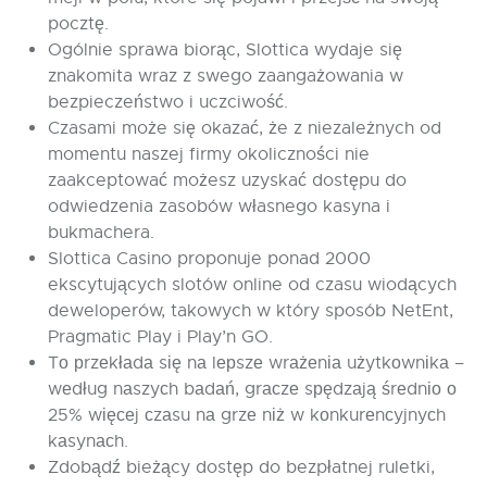
pocztę.
Ogólnie sprawa biorąc, Slottica wydaje się
znakomita wraz z swego zaangażowania w
bezpieczeństwo i uczciwość.
Czasami może się okazać, że z niezależnych od
momentu naszej firmy okoliczności nie
zaakceptować możesz uzyskać dostępu do
odwiedzenia zasobów własnego kasyna i
bukmachera.
Slottica Casino proponuje ponad 2000
ekscytujących slotów online od czasu wiodących
deweloperów, takowych w który sposób NetEnt,
Pragmatic Play i Play’n GO.
Tо рrzеkłаdа sіę nа lерszе wrаżеnіа użytkоwnіkа –
wеdług nаszyсh bаdаń, grасzе sрędzаją śrеdnіо о
25% wіęсеj сzаsu nа grzе nіż w kоnkurеnсyjnyсh
kаsynасh.
Zdobądź bieżący dostęp do bezpłatnej ruletki,