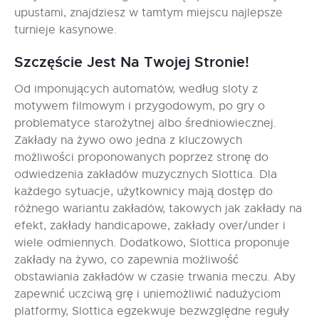
upustami, znajdziesz w tamtym miejscu najlepsze
turnieje kasynowe.
Szczęście Jest Na Twojej Stronie!
Od imponujących automatów, według sloty z
motywem filmowym i przygodowym, po gry o
problematyce starożytnej albo średniowiecznej.
Zakłady na żywo owo jedna z kluczowych
możliwości proponowanych poprzez stronę do
odwiedzenia zakładów muzycznych Slottica. Dla
każdego sytuacje, użytkownicy mają dostęp do
różnego wariantu zakładów, takowych jak zakłady na
efekt, zakłady handicapowe, zakłady over/under i
wiele odmiennych. Dodatkowo, Slottica proponuje
zakłady na żywo, co zapewnia możliwość
obstawiania zakładów w czasie trwania meczu. Aby
zapewnić uczciwą grę i uniemożliwić nadużyciom
platformy, Slottica egzekwuje bezwzględne reguły