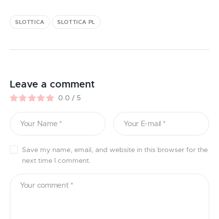
SLOTTICA
SLOTTICA PL
Leave a comment
0.0
/
5
Save my name, email, and website in this browser for the
next time I comment.