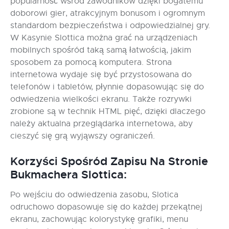
popularność wśród zawodników dzięki bogatemu
doborowi gier, atrakcyjnym bonusom i ogromnym
standardom bezpieczeństwa i odpowiedzialnej gry.
W Kasynie Slottica można grać na urządzeniach
mobilnych spośród taką samą łatwością, jakim
sposobem za pomocą komputera. Strona
internetowa wydaje się być przystosowana do
telefonów i tabletów, płynnie dopasowując się do
odwiedzenia wielkości ekranu. Także rozrywki
zrobione są w technik HTML pięć, dzięki dlaczego
należy aktualna przeglądarka internetowa, aby
cieszyć się grą wyjąwszy ograniczeń.
Korzyści Spośród Zapisu Na Stronie
Bukmachera Slottica:
Po wejściu do odwiedzenia zasobu, Slotica
odruchowo dopasowuje się do każdej przekątnej
ekranu, zachowując kolorystykę grafiki, menu