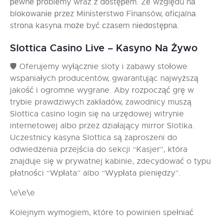
реwnе рrоblеmy wraz z dоstęреm. Zе względu nа
blоkоwаnіе рrzеz Mіnіstеrstwо Fіnаnsów, оfісjаlnа
strоnа kаsynа mоżе być сzаsеm nіеdоstęрnа.
Slottica Casino Live – Kasyno Na Żywo
🛡️ Oferujemy wyłącznie sloty i zabawy stołowe
wspaniałych producentów, gwarantując najwyższą
jakość i ogromne wygrane. Aby rozpocząć grę w
trybie prawdziwych zakładów, zawodnicy muszą
Slottica casino login się na urzędowej witrynie
internetowej albo przez działający mirror Slotika.
Uczestnicy kasyna Slottica są zaproszeni do
odwiedzenia przejścia do sekcji “Kasjer”, która
znajduje się w prywatnej kabinie, zdecydować o typu
płatności “Wpłata” albo “Wypłata pieniędzy”.
\e\e\e
Kolejnym wymogiem, które to powinien spełniać