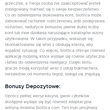
grzecznie, a Twoja osoba nie zaakceptować jesteś
zobligowany martwić się o swoje bezpieczeństwo.
Co do odwiedzenia blokowania kont, Slottica może
zablokować rachunek rozliczeniowy, jeśli podejrzewa
oszustwo, nadużycie bonusów, jawnie dużej liczby
kont lub inne działania naruszające katalogów wzory
użytkowania. W takim przypadku, wskazuje się
skontaktowanie się wraz z obsługą klienta, aby
wyjaśnić sytuację. Co więcej, Slottica oferuje również
aplikację mobilną, która wydaje się równie użyteczna
i łatwa do odwiedzenia nawigacji. Dzięki temu
gracze mogą korzystać wraz z usług bukmachera,
niezależnie od momentu tegoż, dokąd się znajdują.
Bonusy Depozytowe:
Oprócz pełnej wersji kasyna, gwoli członków
dostępna wydaje się być również adaptacyjna
witryna mobilna Slottica com. Ten tryb umożliwia