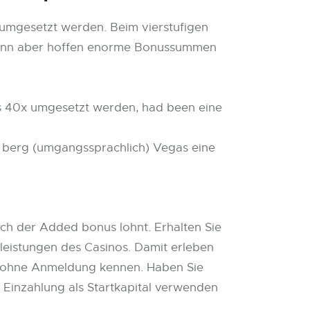
umgesetzt werden. Beim vierstufigen
 dann aber hoffen enorme Bonussummen
s 40x umgesetzt werden, had been eine
r berg (umgangssprachlich) Vegas eine
sich der Added bonus lohnt. Erhalten Sie
eleistungen des Casinos. Damit erleben
s ohne Anmeldung kennen. Haben Sie
 Einzahlung als Startkapital verwenden