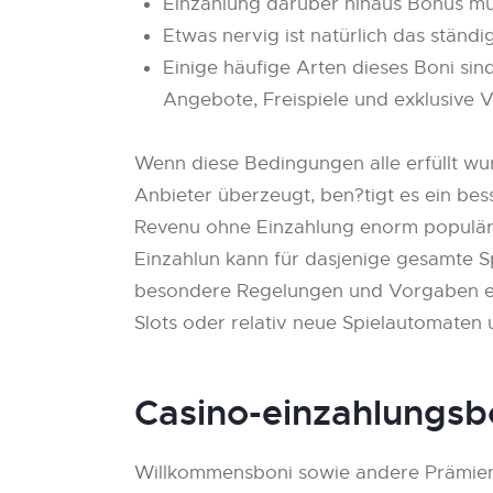
Einzahlung darüber hinaus Bonus mü
Etwas nervig ist natürlich das ständ
Einige häufige Arten dieses Boni si
Angebote, Freispiele und exklusive 
Wenn diese Bedingungen alle erfüllt wur
Anbieter überzeugt, ben?tigt es ein be
Revenu ohne Einzahlung enorm populär 
Einzahlun kann für dasjenige gesamte Sp
besondere Regelungen und Vorgaben ein
Slots oder relativ neue Spielautomaten
Casino-einzahlungsb
Willkommensboni sowie andere Prämien so