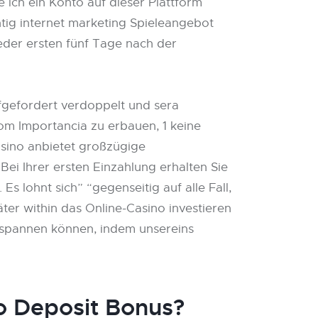
 ich ein Konto auf dieser Plattform
htig internet marketing Spieleangebot
 jeder ersten fünf Tage nach der
fgefordert verdoppelt und sera
vom Importancia zu erbauen, 1 keine
asino anbietet großzügige
ei Ihrer ersten Einzahlung erhalten Sie
s lohnt sich” “gegenseitig auf alle Fall,
ter within das Online-Casino investieren
ntspannen können, indem unsereins
o Deposit Bonus?