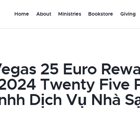
Home
About
Ministries
Bookstore
Giving
Vegas 25 Euro Rewa
 2024 Twenty Five
nhh Dịch Vụ Nhà Sạ