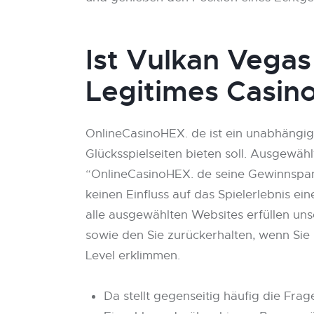
Ist Vulkan Vega
Legitimes Casino
OnlineCasinoHEX. de ist ein unabhängig
Glücksspielseiten bieten soll. Ausgewäh
“OnlineCasinoHEX. de seine Gewinnspann
keinen Einfluss auf das Spielerlebnis 
alle ausgewählten Websites erfüllen unse
sowie den Sie zurückerhalten, wenn Si
Level erklimmen.
Da stellt gegenseitig häufig die Frage