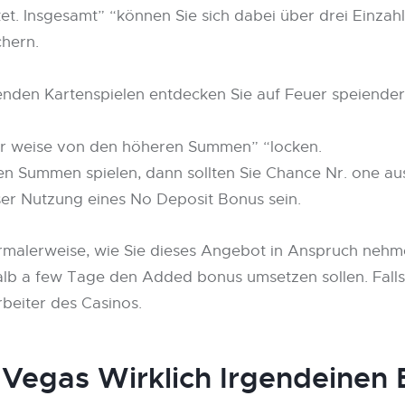
t. Insgesamt” “können Sie sich dabei über drei Einzah
chern.
enden Kartenspielen entdecken Sie auf Feuer speiende
ner weise von den höheren Summen” “locken.
n Summen spielen, dann sollten Sie Chance Nr. one au
ser Nutzung eines No Deposit Bonus sein.
alerweise, wie Sie dieses Angebot in Anspruch nehme
halb a few Tage den Added bonus umsetzen sollen. Fall
rbeiter des Casinos.
n Vegas Wirklich Irgendeinen