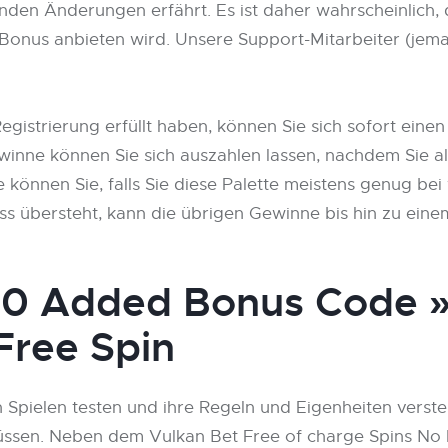
en Änderungen erfährt. Es ist daher wahrscheinlich,
-Bonus anbieten wird. Unsere Support-Mitarbeiter (jema
gistrierung erfüllt haben, können Sie sich sofort eine
ewinne können Sie sich auszahlen lassen, nachdem Sie a
können Sie, falls Sie diese Palette meistens genug bei 
s übersteht, kann die übrigen Gewinne bis hin zu eine
00 Added Bonus Code 
Free Spin
 Spielen testen und ihre Regeln und Eigenheiten versteh
ssen. Neben dem Vulkan Bet Free of charge Spins No F