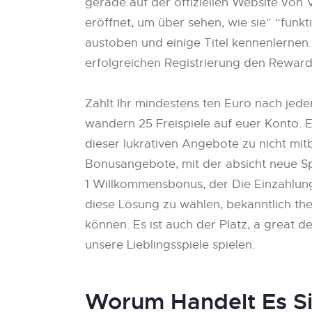
gerade auf der offiziellen Website von 
eröffnet, um über sehen, wie sie” “funkt
austoben und einige Titel kennenlernen. 
erfolgreichen Registrierung den Reward
Zahlt Ihr mindestens ten Euro nach jed
wandern 25 Freispiele auf euer Konto. E
dieser lukrativen Angebote zu nicht mi
Bonusangebote, mit der absicht neue Spi
1 Willkommensbonus, der Die Einzahlung a
diese Lösung zu wählen, bekanntlich the
können. Es ist auch der Platz, a great
unsere Lieblingsspiele spielen.
Worum Handelt Es Si