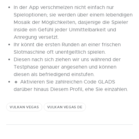
In der App verschmelzen nicht einfach nur
Spieloptionen; sie werden über einem lebendigen
Mosaik der Möglichkeiten, dasjenige die Spieler
inside ein Gefühl jeder Unmittelbarkeit und
Anregung versetzt.
Ihr könnt die ersten Runden an einer frischen
Slotmaschine oft unentgeltlich spielen.
Diesen nach sich ziehen wir uns während der
Testphase genauer angesehen und können
diesen als befriedigend einstufen.
🔸 Aktivieren Sie zahlreichen Code GLADS
darüber hinaus Diesem Profil, ehe Sie einzahlen.
VULKAN VEGAS
VULKAN VEGAS DE