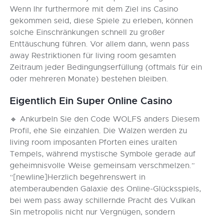
Wenn Ihr furthermore mit dem Ziel ins Casino
gekommen seid, diese Spiele zu erleben, können
solche Einschränkungen schnell zu großer
Enttäuschung führen. Vor allem dann, wenn pass
away Restriktionen für living room gesamten
Zeitraum jeder Bedingungserfüllung (oftmals für ein
oder mehreren Monate) bestehen bleiben.
Eigentlich Ein Super Online Casino
🔸 Ankurbeln Sie den Code WOLFS anders Diesem
Profil, ehe Sie einzahlen. Die Walzen werden zu
living room imposanten Pforten eines uralten
Tempels, während mystische Symbole gerade auf
geheimnisvolle Weise gemeinsam verschmelzen.”
“[newline]Herzlich begehrenswert in
atemberaubenden Galaxie des Online-Glücksspiels,
bei wem pass away schillernde Pracht des Vulkan
Sin metropolis nicht nur Vergnügen, sondern