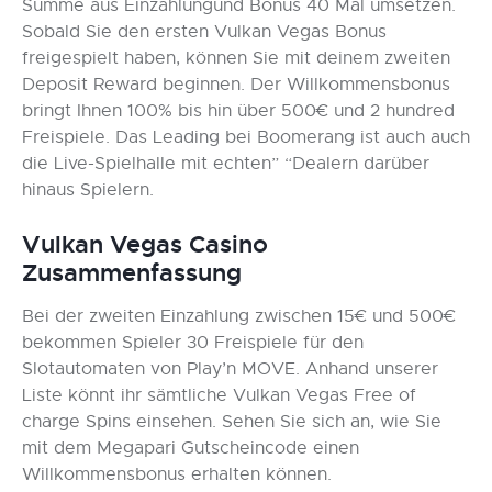
Summe aus Einzahlungund Bonus 40 Mal umsetzen.
Sobald Sie den ersten Vulkan Vegas Bonus
freigespielt haben, können Sie mit deinem zweiten
Deposit Reward beginnen. Der Willkommensbonus
bringt Ihnen 100% bis hin über 500€ und 2 hundred
Freispiele. Das Leading bei Boomerang ist auch auch
die Live-Spielhalle mit echten” “Dealern darüber
hinaus Spielern.
Vulkan Vegas Casino
Zusammenfassung
Bei der zweiten Einzahlung zwischen 15€ und 500€
bekommen Spieler 30 Freispiele für den
Slotautomaten von Play’n MOVE. Anhand unserer
Liste könnt ihr sämtliche Vulkan Vegas Free of
charge Spins einsehen. Sehen Sie sich an, wie Sie
mit dem Megapari Gutscheincode einen
Willkommensbonus erhalten können.