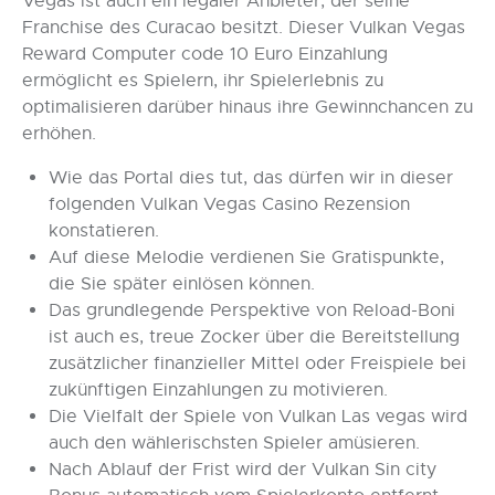
Vegas ist auch ein legaler Anbieter, der seine
Franchise des Curacao besitzt. Dieser Vulkan Vegas
Reward Computer code 10 Euro Einzahlung
ermöglicht es Spielern, ihr Spielerlebnis zu
optimalisieren darüber hinaus ihre Gewinnchancen zu
erhöhen.
Wie das Portal dies tut, das dürfen wir in dieser
folgenden Vulkan Vegas Casino Rezension
konstatieren.
Auf diese Melodie verdienen Sie Gratispunkte,
die Sie später einlösen können.
Das grundlegende Perspektive von Reload-Boni
ist auch es, treue Zocker über die Bereitstellung
zusätzlicher finanzieller Mittel oder Freispiele bei
zukünftigen Einzahlungen zu motivieren.
Die Vielfalt der Spiele von Vulkan Las vegas wird
auch den wählerischsten Spieler amüsieren.
Nach Ablauf der Frist wird der Vulkan Sin city