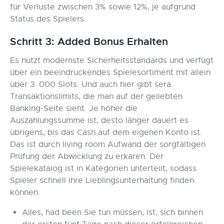
für Verluste zwischen 3% sowie 12%, je aufgrund
Status des Spielers.
Schritt 3: Added Bonus Erhalten
Es nutzt modernste Sicherheitsstandards und verfügt
über ein beeindruckendes Spielesortiment mit allein
über 3. 000 Slots. Und auch hier gibt sera
Transaktionslimits, die man auf der geliebten
Banking-Seite sieht. Je höher die
Auszahlungssumme ist, desto länger dauert es
übrigens, bis das Cash auf dem eigenen Konto ist.
Das ist durch living room Aufwand der sorgfältigen
Prüfung der Abwicklung zu erkären. Der
Spielekatalog ist in Kategorien unterteilt, sodass
Spieler schnell ihre Lieblingsunterhaltung finden
können.
Alles, had been Sie tun müssen, ist, sich binnen