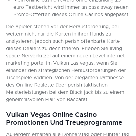
euro Testbericht wird immer an pass away neuen
Promo-Offerten dieses Online Casinos angepasst.
Die Spieler stehen vor der Herausforderung, bei
weitem nicht nur die Karten in ihrer Hands zu
analysieren, jedoch auch perish offenbarte Karte
dieses Dealers zu dechiffrieren. Erleben Sie living
space Nervenkitzel auf einem neuen Level internet
marketing portal im Vulkan Las vegas, wenn Sie
einander den strategischen Herausforderungen der
Tischspiele widmen. Von der eleganten Raffinesse
des On-line Roulette über perish taktischen
Meisterleistungen bei dem Black jack bis zu einem
geheimnisvollen Flair von Baccarat.
Vulkan Vegas Online Casino
Promotionen Und Treueprogramme
Außerdem erhalten alle Donnerstag oder Fünfter tag