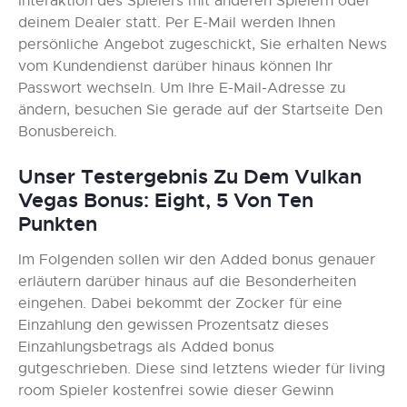
Interaktion des Spielers mit anderen Spielern oder
deinem Dealer statt. Per E-Mail werden Ihnen
persönliche Angebot zugeschickt, Sie erhalten News
vom Kundendienst darüber hinaus können Ihr
Passwort wechseln. Um Ihre E-Mail-Adresse zu
ändern, besuchen Sie gerade auf der Startseite Den
Bonusbereich.
Unser Testergebnis Zu Dem Vulkan
Vegas Bonus: Eight, 5 Von Ten
Punkten
Im Folgenden sollen wir den Added bonus genauer
erläutern darüber hinaus auf die Besonderheiten
eingehen. Dabei bekommt der Zocker für eine
Einzahlung den gewissen Prozentsatz dieses
Einzahlungsbetrags als Added bonus
gutgeschrieben. Diese sind letztens wieder für living
room Spieler kostenfrei sowie dieser Gewinn