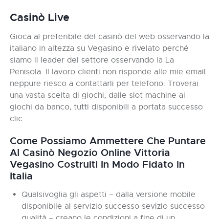
Casinò Live
Gioca al preferibile del casinò del web osservando la
italiano in altezza su Vegasino e rivelato perché
siamo il leader del settore osservando la La
Penisola. Il lavoro clienti non risponde alle mie email
neppure riesco a contattarli per telefono. Troverai
una vasta scelta di giochi, dalle slot machine ai
giochi da banco, tutti disponibili a portata successo
clic.
Come Possiamo Ammettere Che Puntare
Al Casinò Negozio Online Vittoria
Vegasino Costruiti In Modo Fidato In
Italia
Qualsivoglia gli aspetti – dalla versione mobile
disponibile al servizio successo sevizio successo
qualità – creano le condizioni a fine di un