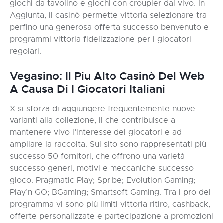
giochi da tavolino e giochi con croupier dal vivo. In
Aggiunta, il casinò permette vittoria selezionare tra
perfino una generosa offerta successo benvenuto e
programmi vittoria fidelizzazione per i giocatori
regolari.
Vegasino: Il Piu Alto Casinò Del Web
A Causa Di I Giocatori Italiani
X si sforza di aggiungere frequentemente nuove
varianti alla collezione, il che contribuisce a
mantenere vivo l’interesse dei giocatori e ad
ampliare la raccolta. Sul sito sono rappresentati più
successo 50 fornitori, che offrono una varietà
successo generi, motivi e meccaniche successo
gioco. Pragmatic Play; Spribe; Evolution Gaming;
Play’n GO; BGaming; Smartsoft Gaming. Tra i pro del
programma vi sono più limiti vittoria ritiro, cashback,
offerte personalizzate e partecipazione a promozioni