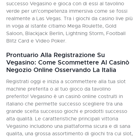
successo Vegasino e gioca con di essi al tavolino
verde per un’competenza immersiva come se fossi
realmente a Las Vegas. Tra i giochi da casino live più
in voga al istante citiamo Mega Roulette, Gold
Saloon, Blackjack Berlin, Lightning Storm, Football
Blitz Card e Video Poker.
Prontuario Alla Registrazione Su
Vegasino: Come Scommettere Al Casinò
Negozio Online Osservando La Italia
Registrati oggi e inizia a scommettere alla tua slot
machine preferita o al tuo gioco da tavolino
preferito! Vegasino è un casinò online costruiti in
italiano che permette successo scegliere tra una
grande scelta successo giochi e prodotti successo
alta qualità. Le caratteristiche principali vittoria
Vegasino includono una piattaforma sicura e di sana
qualita, una grossa assortimento di giochi tra cui slot,