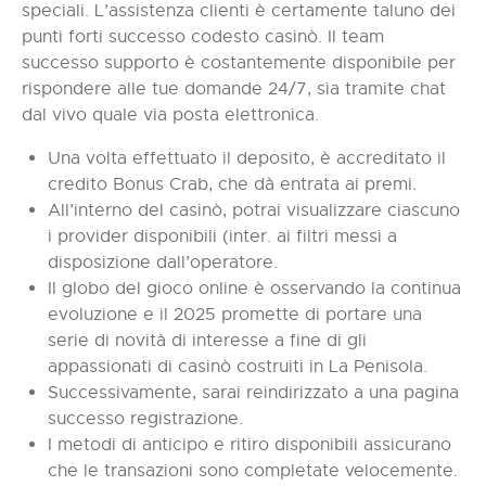
speciali. L’assistenza clienti è certamente taluno dei
punti forti successo codesto casinò. Il team
successo supporto è costantemente disponibile per
rispondere alle tue domande 24/7, sia tramite chat
dal vivo quale via posta elettronica.
Una volta effettuato il deposito, è accreditato il
credito Bonus Crab, che dà entrata ai premi.
All’interno del casinò, potrai visualizzare ciascuno
i provider disponibili (inter. ai filtri messi a
disposizione dall’operatore.
Il globo del gioco online è osservando la continua
evoluzione e il 2025 promette di portare una
serie di novità di interesse a fine di gli
appassionati di casinò costruiti in La Penisola.
Suc­ces­siva­mente, sarai reind­i­rizzato a una pagina
successo regis­trazione.
I metodi di anticipo e ritiro disponibili assicurano
che le transazioni sono completate velocemente.