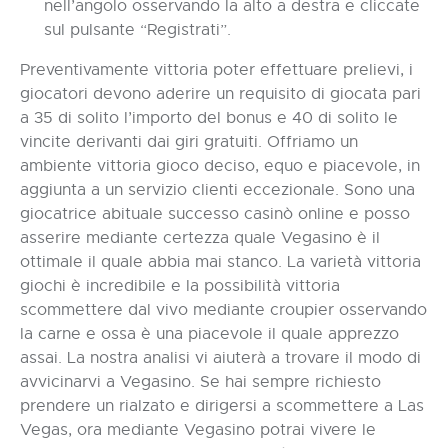
nell’angolo osservando la alto a destra e cliccate
sul pulsante “Registrati”.
Preventivamente vittoria poter effettuare prelievi, i
giocatori devono aderire un requisito di giocata pari
a 35 di solito l’importo del bonus e 40 di solito le
vincite derivanti dai giri gratuiti. Offriamo un
ambiente vittoria gioco deciso, equo e piacevole, in
aggiunta a un servizio clienti eccezionale. Sono una
giocatrice abituale successo casinò online e posso
asserire mediante certezza quale Vegasino è il
ottimale il quale abbia mai stanco. La varietà vittoria
giochi è incredibile e la possibilità vittoria
scommettere dal vivo mediante croupier osservando
la carne e ossa è una piacevole il quale apprezzo
assai. La nostra analisi vi aiuterà a trovare il modo di
avvicinarvi a Vegasino. Se hai sempre richiesto
prendere un rialzato e dirigersi a scommettere a Las
Vegas, ora mediante Vegasino potrai vivere le