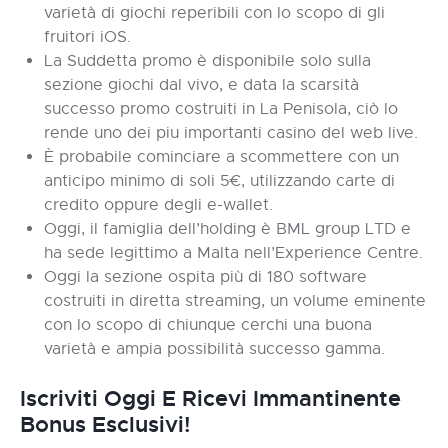
varietà di giochi reperibili con lo scopo di gli
fruitori iOS​​.
La Suddetta promo è disponibile solo sulla
sezione giochi dal vivo, e data la scarsità
successo promo costruiti in La Penisola, ciò lo
rende uno dei piu importanti casino del web live.
È probabile cominciare a scommettere con un
anticipo minimo di soli 5€, utilizzando carte di
credito oppure degli e-wallet.
Oggi, il famiglia dell’holding è BML group LTD e
ha sede legittimo a Malta nell’Experience Centre.
Oggi la sezione ospita più di 180 software
costruiti in diretta streaming, un volume eminente
con lo scopo di chiunque cerchi una buona
varietà e ampia possibilità successo gamma.
Iscriviti Oggi E Ricevi Immantinente
Bonus Esclusivi!