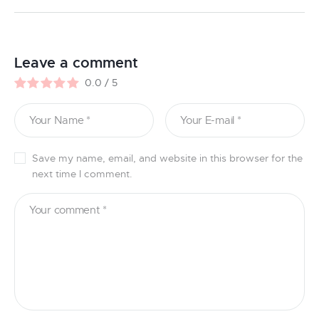
Leave a comment
0.0
/
5
Save my name, email, and website in this browser for the
next time I comment.