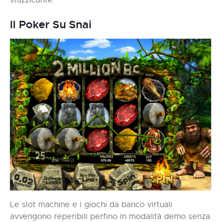
Il Poker Su Snai
Le slot machine e i giochi da banco virtuali
avvengono reperibili perfino in modalità demo senza