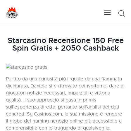
Starcasino Recensione 150 Free
Spin Gratis + 2050 Cashback
Partito da una curiosità più il quale da una fiammata
dichiarata, Daniele si è ritrovato coinvolto nel dare ai
giocatori notizie necessari, imparziali e vittoria
qualità. Il suo approccio si basa in primis
sull’esperienza diretta, pertanto sull’analisi dei dati
concreti. Su Casinos.com, la sua missione è rendere
il globo del gaming negozio online più accessibile e
comprensibile con lo traguardo di qualsivoglia.