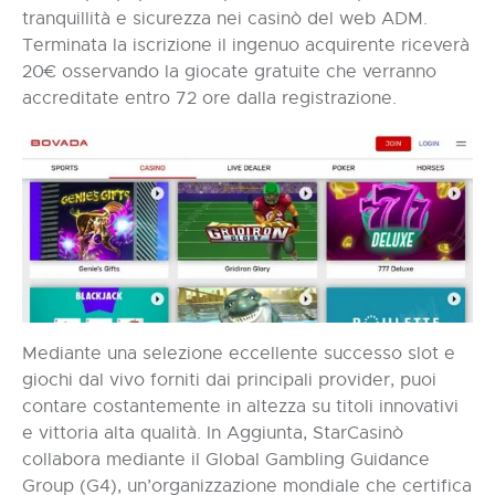
tranquillità e sicurezza nei casinò del web ADM.
Terminata la iscrizione il ingenuo acquirente riceverà
20€ osservando la giocate gratuite che verranno
accreditate entro 72 ore dalla registrazione.
Mediante una selezione eccellente successo slot e
giochi dal vivo forniti dai principali provider, puoi
contare costantemente in altezza su titoli innovativi
e vittoria alta qualità. In Aggiunta, StarCasinò
collabora mediante il Global Gambling Guidance
Group (G4), un’organizzazione mondiale che certifica