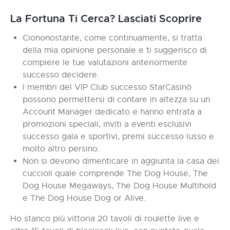
La Fortuna Ti Cerca? Lasciati Scoprire
Ciononostante, come continuamente, si tratta
della mia opinione personale e ti suggerisco di
compiere le tue valutazioni anteriormente
successo decidere.
I membri del VIP Club successo StarCasinò
possono permettersi di contare in altezza su un
Account Manager dedicato e hanno entrata a
promozioni speciali, inviti a eventi esclusivi
successo gala e sportivi, premi successo lusso e
molto altro persino.
Non si devono dimenticare in aggiunta la casa dei
cuccioli quale comprende The Dog House, The
Dog House Megaways, The Dog House Multihold
e The Dog House Dog or Alive.
Ho stanco più vittoria 20 tavoli di roulette live e