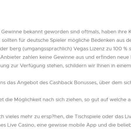
en Gewinne bekannt geworden sind oftmals, haben ihre K
t sollten für deutsche Spieler mögliche Bedenken aus 
der berg (umgangssprachlich) Vegas Lizenz zu 100 % s
 Anbieter zahlen keine Gewinne aus und erfinden neue 
ung zur Verfügung stehen, schildern wir Ihnen in einem
 uns das Angebot des Cashback Bonusses, über dem sic
t die Möglichkeit nach sich ziehen, so gut auf welche ar
 vieles mehr zu ersp?hen, die Tischspiele oder das Liv
s Live Casino, eine gewisse mobile App und die belie