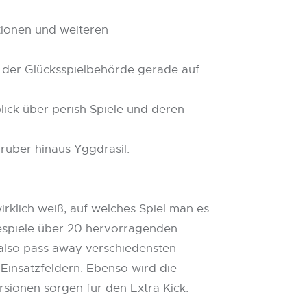
tionen und weiteren
z der Glücksspielbehörde gerade auf
ick über perish Spiele und deren
rüber hinaus Yggdrasil.
irklich weiß, auf welches Spiel man es
tespiele über 20 hervorragenden
 also pass away verschiedensten
Einsatzfeldern. Ebenso wird die
sionen sorgen für den Extra Kick.