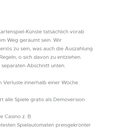
artenspiel-Künste tatsächlich vorab
dem Weg geräumt sein. Wir
eriös zu sein, was auch die Auszahlung
Regeln, o sich davon zu entziehen.
 separaten Abschnitt unten.
h Verluste innerhalb einer Woche
t alle Spiele gratis als Demoversion
e Casino z. B.
btesten Spielautomaten preisgekrönter