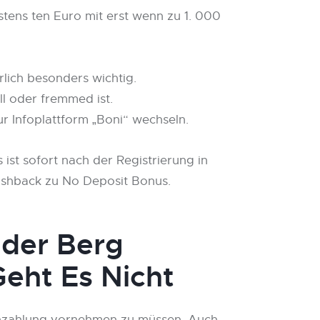
tens ten Euro mit erst wenn zu 1. 000
lich besonders wichtig.
ll oder fremmed ist.
 Infoplattform „Boni“ wechseln.
ist sofort nach der Registrierung in
ashback zu No Deposit Bonus.
nder Berg
eht Es Nicht
Einzahlung vornehmen zu müssen. Auch