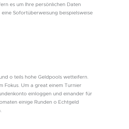
ofern es um Ihre persönlichen Daten
r eine Sofortüberweisung beispielsweise
nd o teils hohe Geldpools wetteifern.
am Fokus. Um a great einem Turnier
undenkonto einloggen und einander für
utomaten einige Runden o Echtgeld
.