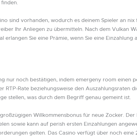
 finden.
no sind vorhanden, wodurch es deinem Spieler an nix f
eiber Ihr Anliegen zu übermitteln. Nach dem Vulkan Wa
l erlangen Sie eine Prämie, wenn Sie eine Einzahlung 
ung nur noch bestätigen, indem emergeny room einen pe
der RTP-Rate beziehungsweise den Auszahlungsraten die
age stellen, was durch dem Begriff genau gemeint ist.
en großzügigen Willkommensbonus für neue Zocker. Der
elen sowie kann auf perish ersten Einzahlungen angew
rderungen gelten. Das Casino verfügt über noch eine 