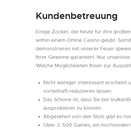
Kundenbetreuung
Einige Zocker, die heute für ihre groß
within einem Online Casino geübt. Somi
demonstrieren mit unserer Feuer speien
Ihrer Gewinne garantiert. Nur unseriöse
Welche Möglichkeiten Ihnen zur Auszahl
Nicht weniger interessant erscheint
vorteilhaft reduzieren lassen.
Das Schöne ist, dass Sie bei VulkanBe
ausprobieren zu können.
Abgesehen von den Slots gibt es noch
Über 3. 500 Games, ein hochmoderne