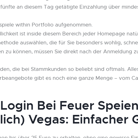
ünfte an diesem Tag getätigte Einzahlung über mindes
piele within Portfolio aufgenommen.
chkeit ist inside diesem Bereich jeder Homepage natür
methode auswählen, die für Sie besonders wohlig, schne
 zu können, müssen Sie direkt nach der Anmeldung zur
en, die bei Stammkunden so beliebt sind oftmals. Alles 
Werbeangebote gibt es noch eine ganze Menge – vom C
ogin Bei Feuer Speie
ch) Vegas: Einfacher G
von bis über 25 Euro zu erhalten, ohne eine gewisse 