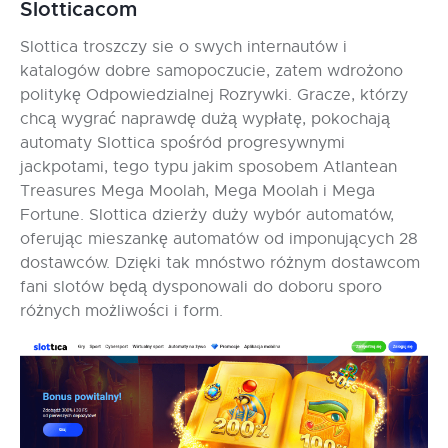
Slotticacom
Slottica troszczy sie o swych internautów i
katalogów dobre samopoczucie, zatem wdrożono
politykę Odpowiedzialnej Rozrywki. Gracze, którzy
chcą wygrać naprawdę dużą wypłatę, pokochają
automaty Slottica spośród progresywnymi
jackpotami, tego typu jakim sposobem Atlantean
Treasures Mega Moolah, Mega Moolah i Mega
Fortune. Slottica dzierży duży wybór automatów,
oferując mieszankę automatów od imponujących 28
dostawców. Dzięki tak mnóstwo różnym dostawcom
fani slotów będą dysponowali do doboru sporo
różnych możliwości i form.