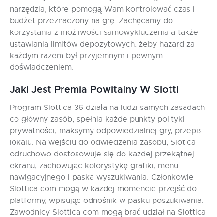
narzędzia, które pomogą Wam kontrolować czas i
budżet przeznaczony na grę. Zachęcamy do
korzystania z możliwości samowykluczenia a także
ustawiania limitów depozytowych, żeby hazard za
każdym razem był przyjemnym i pewnym
doświadczeniem.
Jaki Jest Premia Powitalny W Slotti
Program Slottica 36 działa na ludzi samych zasadach
co główny zasób, spełnia każde punkty polityki
prywatności, maksymy odpowiedzialnej gry, przepis
lokalu. Na wejściu do odwiedzenia zasobu, Slotica
odruchowo dostosowuje się do każdej przekątnej
ekranu, zachowując kolorystykę grafiki, menu
nawigacyjnego i paska wyszukiwania. Członkowie
Slottica com mogą w każdej momencie przejść do
platformy, wpisując odnośnik w pasku poszukiwania.
Zawodnicy Slottica com mogą brać udział na Slottica