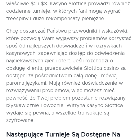
właściwie $2 i $3. Kasyno Slottica prowadzi również
codzienne turnieje, w których fani mogą wygrać
freespiny i duże rekompensaty pieniężne.
Chcę dostarczać Państwu przewodniki i wskazówki,
które pozwolą Wam wyjąwszy problemów korzystać
spośród najlepszych doświadczeń w rozrywkach
kasynowych, zapewniając dostęp do odwiedzenia
najciekawszych gier i ofert. Jeśli rozchodzi o
obsługę klienta, przedstawiciele Slottica casino są
dostępni za pośrednictwem całą dobę i mówią
paroma językami. Mają również doświadczenie w
rozwiązywaniu problemów, więc możesz mieć
pewność, że Twój problem pozostanie rozwiązany
błyskawicznie i owocnie. Witryna kasyno Slottica
wydaje się pewna, a wszelkie transakcje są
szyfrowane.
Następujące Turnieje Są Dostępne Na