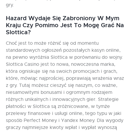
gry.
Hazard Wydaje Się Zabroniony W Mym
Kraju Czy Pomimo Jest To Mogę Grać Na
Slottica?
Choć jest to może różnić się od momentu
standardowych ogłoszeń pozostałych kasyn online,
na pewno wyróżnia Slottica w porównaniu do wojny.
Slottica Casino jest to nowa, nowoczesna marka,
która ogniskuje się na swoich promocjach i grach,
które, mówiąc najprościej, poprawiają wrażenia wraz
z gry. Tutaj możesz cieszyć się naszym, co ważne,
niesamowitymi bonusami i ogromnym rodzajem
różnych unikalnych i innowacyjnych gier. Strategie
płatności w Slottica są zróżnicowane, w tymże
przelewy finansowe i usługi online, tego typu w jaki
sposób Perfect Money i Yandex Money. Dla wygody
graczy najmniejsze kwoty wpłat i wypłat wynoszą