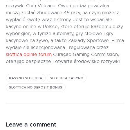
rozrywki Coin Volcano. Owo i podaż powitalna
muszą zostać zbudowane 45 razy, na czym możesz
wypłacić kwotę wraz z strony. Jest to wspaniałe
kasyno online w Polsce, które oferuje każdemu duży
wybór gier, w tymże automaty, gry stołowe i gry
kasynowe na żywo, a także Zakłady Sportowe. Firma
wydaje się licencjonowana i regulowana przez
slottica opinie forum
Curaçao Gaming Commission,
oferując bezpieczne i otwarte środowisko rozrywki.
KASYNO SLOTTICA
SLOTTICA KASYNO
SLOTTICA NO DEPOSIT BONUS
Leave a comment