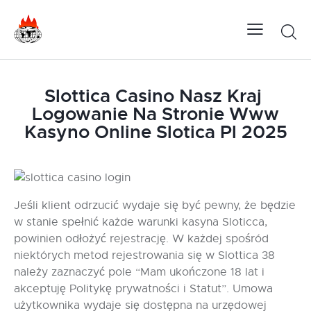
Slottica Casino Nasz Kraj ️
Logowanie Na Stronie Www
Kasyno Online Slotica Pl 2025
Jeśli klient odrzucić wydaje się być pewny, że będzie
w stanie spełnić każde warunki kasyna Sloticca,
powinien odłożyć rejestrację. W każdej spośród
niektórych metod rejestrowania się w Slottica 38
należy zaznaczyć pole “Mam ukończone 18 lat i
akceptuję Politykę prywatności i Statut”. Umowa
użytkownika wydaje się dostępna na urzędowej