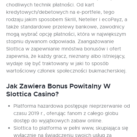
chodliwych technik płatności. Od kart
kredytowych/debetowych na e-portfele, tego
rodzaju jakim sposobem Skrill, Neteller i ecoPayz, a
także standardowe przelewy bankowe, zawodnicy
mogą wybrać opcję płatności, która w największym
stopniu dywanom odpowiada. Zaangażowanie
Slottica w zapewnianie mnóstwa bonusów i ofert
zapewnia, że każdy gracz, nieznany albo istniejący,
wydaje się być traktowany w jaki to sposób
wartościowy członek społeczności bukmacherskiej.
Jak Zawiera Bonus Powitalny W
Slottica Casino?
Platforma hazardowa postępuje nieprzerwanie od
czasu 2019 r., oferując fanom z całego globu
dostęp do wyjątkowych zabaw online.
Slottica to platforma w pełni www, skupiająca się
wyłącznie na świadczeniu swoich usług za