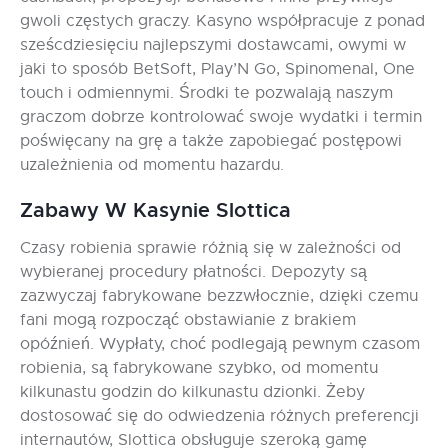
gwoli częstych graczy. Kasyno współpracuje z ponad
sześcdziesięciu najlepszymi dostawcami, owymi w
jaki to sposób BetSoft, Play’N Go, Spinomenal, One
touch i odmiennymi. Środki te pozwalają naszym
graczom dobrze kontrolować swoje wydatki i termin
poświęcany na grę a także zapobiegać postępowi
uzależnienia od momentu hazardu.
Zabawy W Kasynie Slottica
Czasy robienia sprawie różnią się w zależności od
wybieranej procedury płatności. Depozyty są
zazwyczaj fabrykowane bezzwłocznie, dzięki czemu
fani mogą rozpocząć obstawianie z brakiem
opóźnień. Wypłaty, choć podlegają pewnym czasom
robienia, są fabrykowane szybko, od momentu
kilkunastu godzin do kilkunastu dzionki. Żeby
dostosować się do odwiedzenia różnych preferencji
internautów, Slottica obsługuje szeroką gamę