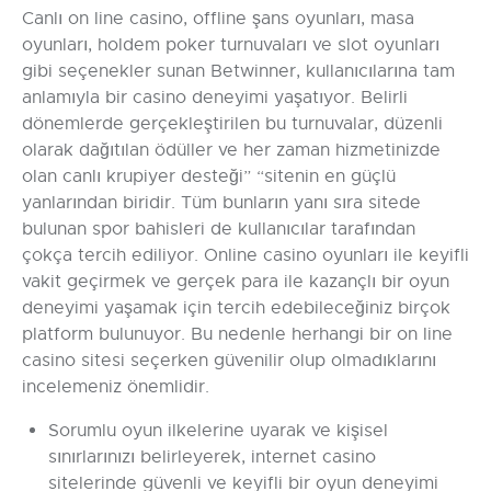
Canlı on line casino, offline şans oyunları, masa
oyunları, holdem poker turnuvaları ve slot oyunları
gibi seçenekler sunan Betwinner, kullanıcılarına tam
anlamıyla bir casino deneyimi yaşatıyor. Belirli
dönemlerde gerçekleştirilen bu turnuvalar, düzenli
olarak dağıtılan ödüller ve her zaman hizmetinizde
olan canlı krupiyer desteği” “sitenin en güçlü
yanlarından biridir. Tüm bunların yanı sıra sitede
bulunan spor bahisleri de kullanıcılar tarafından
çokça tercih ediliyor. Online casino oyunları ile keyifli
vakit geçirmek ve gerçek para ile kazançlı bir oyun
deneyimi yaşamak için tercih edebileceğiniz birçok
platform bulunuyor. Bu nedenle herhangi bir on line
casino sitesi seçerken güvenilir olup olmadıklarını
incelemeniz önemlidir.
Sorumlu oyun ilkelerine uyarak ve kişisel
sınırlarınızı belirleyerek, internet casino
sitelerinde güvenli ve keyifli bir oyun deneyimi