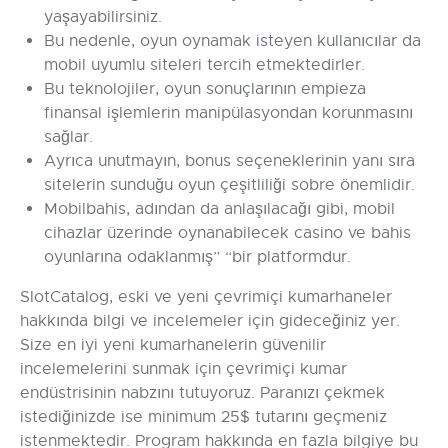
yaşayabilirsiniz.
Bu nedenle, oyun oynamak isteyen kullanıcılar da
mobil uyumlu siteleri tercih etmektedirler.
Bu teknolojiler, oyun sonuçlarının empieza
finansal işlemlerin manipülasyondan korunmasını
sağlar.
Ayrıca unutmayın, bonus seçeneklerinin yanı sıra
sitelerin sunduğu oyun çeşitliliği sobre önemlidir.
Mobilbahis, adından da anlaşılacağı gibi, mobil
cihazlar üzerinde oynanabilecek casino ve bahis
oyunlarına odaklanmış” “bir platformdur.
SlotCatalog, eski ve yeni çevrimiçi kumarhaneler
hakkında bilgi ve incelemeler için gideceğiniz yer.
Size en iyi yeni kumarhanelerin güvenilir
incelemelerini sunmak için çevrimiçi kumar
endüstrisinin nabzını tutuyoruz. Paranızı çekmek
istediğinizde ise minimum 25$ tutarını geçmeniz
istenmektedir. Program hakkında en fazla bilgiye bu