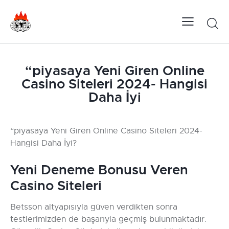
“piyasaya Yeni Giren Online
Casino Siteleri 2024- Hangisi
Daha İyi
“piyasaya Yeni Giren Online Casino Siteleri 2024-
Hangisi Daha İyi?
Yeni Deneme Bonusu Veren
Casino Siteleri
Betsson altyapısıyla güven verdikten sonra
testlerimizden de başarıyla geçmiş bulunmaktadır.