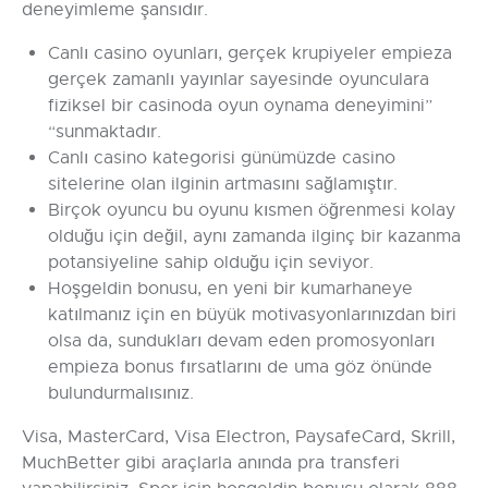
deneyimleme şansıdır.
Canlı casino oyunları, gerçek krupiyeler empieza
gerçek zamanlı yayınlar sayesinde oyunculara
fiziksel bir casinoda oyun oynama deneyimini”
“sunmaktadır.
Canlı casino kategorisi günümüzde casino
sitelerine olan ilginin artmasını sağlamıştır.
Birçok oyuncu bu oyunu kısmen öğrenmesi kolay
olduğu için değil, aynı zamanda ilginç bir kazanma
potansiyeline sahip olduğu için seviyor.
Hoşgeldin bonusu, en yeni bir kumarhaneye
katılmanız için en büyük motivasyonlarınızdan biri
olsa da, sundukları devam eden promosyonları
empieza bonus fırsatlarını de uma göz önünde
bulundurmalısınız.
Visa, MasterCard, Visa Electron, PaysafeCard, Skrill,
MuchBetter gibi araçlarla anında pra transferi