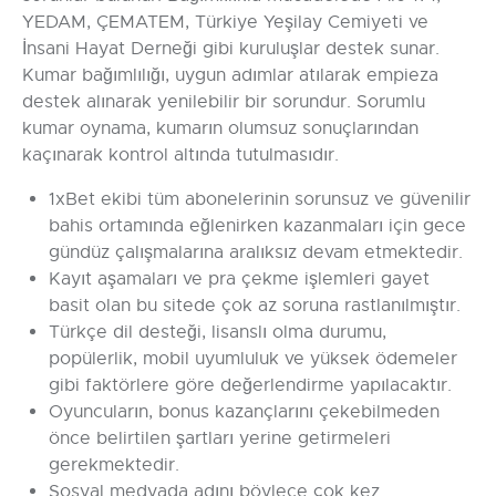
YEDAM, ÇEMATEM, Türkiye Yeşilay Cemiyeti ve
İnsani Hayat Derneği gibi kuruluşlar destek sunar.
Kumar bağımlılığı, uygun adımlar atılarak empieza
destek alınarak yenilebilir bir sorundur. Sorumlu
kumar oynama, kumarın olumsuz sonuçlarından
kaçınarak kontrol altında tutulmasıdır.
1xBet ekibi tüm abonelerinin sorunsuz ve güvenilir
bahis ortamında eğlenirken kazanmaları için gece
gündüz çalışmalarına aralıksız devam etmektedir.
Kayıt aşamaları ve pra çekme işlemleri gayet
basit olan bu sitede çok az soruna rastlanılmıştır.
Türkçe dil desteği, lisanslı olma durumu,
popülerlik, mobil uyumluluk ve yüksek ödemeler
gibi faktörlere göre değerlendirme yapılacaktır.
Oyuncuların, bonus kazançlarını çekebilmeden
önce belirtilen şartları yerine getirmeleri
gerekmektedir.
Sosyal medyada adını böylece çok kez