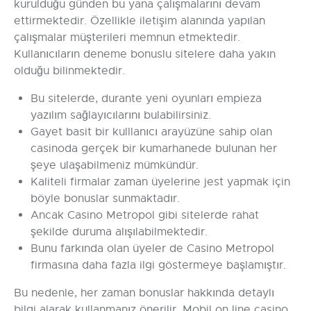
kurulduğu günden bu yana çalışmalarını devam
ettirmektedir. Özellikle iletişim alanında yapılan
çalışmalar müşterileri memnun etmektedir.
Kullanıcıların deneme bonuslu sitelere daha yakın
olduğu bilinmektedir.
Bu sitelerde, durante yeni oyunları empieza
yazılım sağlayıcılarını bulabilirsiniz.
Gayet basit bir kulllanıcı arayüzüne sahip olan
casinoda gerçek bir kumarhanede bulunan her
şeye ulaşabilmeniz mümkündür.
Kaliteli firmalar zaman üyelerine jest yapmak için
böyle bonuslar sunmaktadır.
Ancak Casino Metropol gibi sitelerde rahat
şekilde duruma alışılabilmektedir.
Bunu farkında olan üyeler de Casino Metropol
firmasına daha fazla ilgi göstermeye başlamıştır.
Bu nedenle, her zaman bonuslar hakkında detaylı
bilgi alarak kullanmanız önerilir. Mobil on line casino