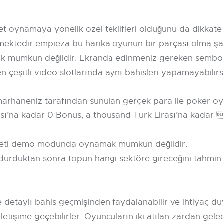
et oynamaya yönelik özel teklifleri olduğunu da dikkate
ektedir empieza bu harika oyunun bir parçası olma şansın
k mümkün değildir. Ekranda edinmeniz gereken sembol
en çeşitli video slotlarında aynı bahisleri yapamayabilir
arhaneniz tarafından sunulan gerçek para ile poker o
ı’na kadar 0 Bonus, a thousand Türk Lirası’na kadar 0
r ruleti demo modunda oynamak mümkün değildir.
rduktan sonra topun hangi sektöre gireceğini tahmin 
 ve detaylı bahis geçmişinden faydalanabilir ve ihtiyaç 
 iletişime geçebilirler. Oyuncuların iki atılan zardan ge