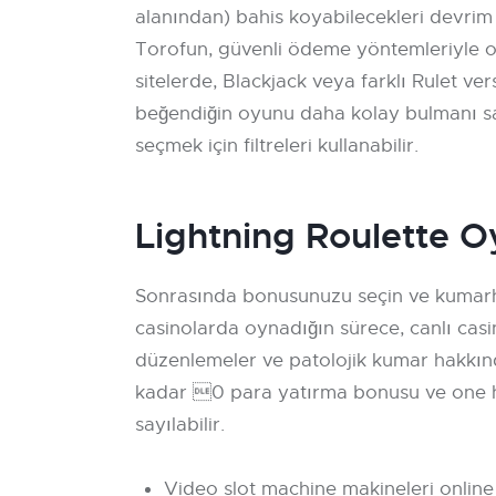
alanından) bahis koyabilecekleri devrim 
Torofun, güvenli ödeme yöntemleriyle oy
sitelerde, Blackjack veya farklı Rulet ver
beğendiğin oyunu daha kolay bulmanı sağ
seçmek için filtreleri kullanabilir.
Lightning Roulette 
Sonrasında bonusunuzu seçin ve kumarha
casinolarda oynadığın sürece, canlı casino
düzenlemeler ve patolojik kumar hakkında
kadar 0 para yatırma bonusu ve one h
sayılabilir.
Video slot machine makineleri onlin