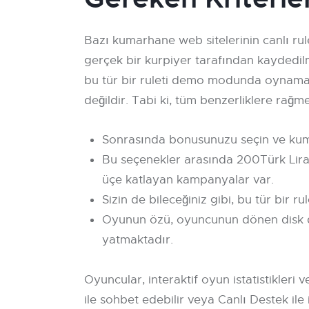
Bazı kumarhane web sitelerinin canlı rul
gerçek bir kurpiyer tarafından kaydedilm
bu tür bir ruleti demo modunda oynama
değildir. Tabi ki, tüm benzerliklere rağm
Sonrasında bonusunuzu seçin ve kum
Bu seçenekler arasında 200Türk Liras
üçe katlayan kampanyalar var.
Sizin de bileceğiniz gibi, bu tür bi
Oyunun özü, oyuncunun dönen disk du
yatmaktadır.
Oyuncular, interaktif oyun istatistikleri
ile sohbet edebilir veya Canlı Destek ile