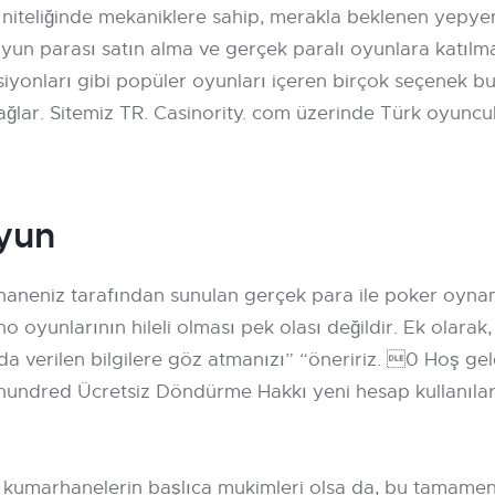
niteliğinde mekaniklere sahip, merakla beklenen yepyeni
un parası satın alma ve gerçek paralı oyunlara katılma 
siyonları gibi popüler oyunları içeren birçok seçenek bul
lar. Sitemiz TR. Casinority. com üzerinde Türk oyuncula
Oyun
neniz tarafından sunulan gerçek para ile poker oynamay
 oyunlarının hileli olması pek olası değildir. Ek olarak,
 verilen bilgilere göz atmanızı” “öneririz. 0 Hoş geld
undred Ücretsiz Döndürme Hakkı yeni hesap kullanılar
e kumarhanelerin başlıca mukimleri olsa da, bu tamamen