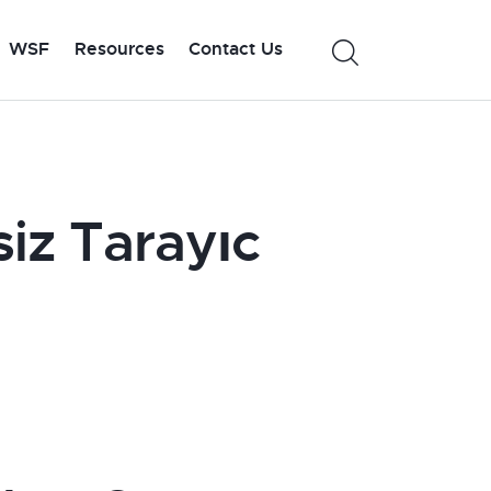
WSF
Resources
Contact Us
siz Tarayıc