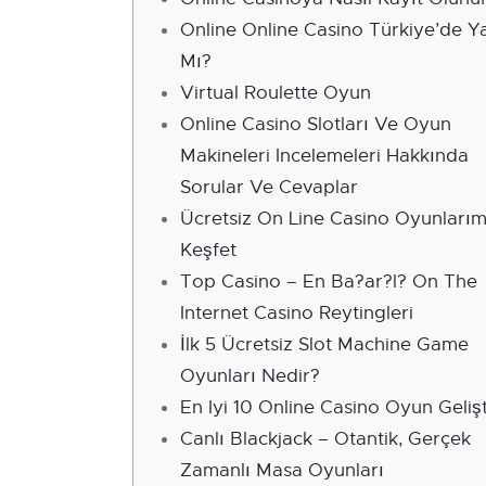
Online Online Casino Türkiye’de Y
Mı?
Virtual Roulette Oyun
Online Casino Slotları Ve Oyun
Makineleri Incelemeleri Hakkında
Sorular Ve Cevaplar
Ücretsiz On Line Casino Oyunlarım
Keşfet
Top Casino – En Ba?ar?l? On The
Internet Casino Reytingleri
İlk 5 Ücretsiz Slot Machine Game
Oyunları Nedir?
En Iyi 10 Online Casino Oyun Gelişti
Canlı Blackjack – Otantik, Gerçek
Zamanlı Masa Oyunları