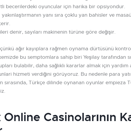
tli becerilerdeki oyuncular için harika bir opsiyondur.
yakınlaştırmanın yanı sıra çoklu yan bahisler ve masaü
erir.
ri denir, sayıları makinenin türüne göre değişir.
çünkü ağır kayıplara rağmen oynama dürtüsünü kontrol
. Ülkemizde bu semptomlara sahip biri Yeşilay tarafından 
upları bulabilir, daha sağlıklı kararlar almak için yardım
unlari hizmeti verdiğini görüyoruz. Bu nedenle para yatı
un sırasında, Türkçe dilinde oynanan oyunlar empieza 
iz.
 Online Casinolarının K
r