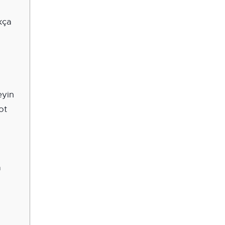
kça
yin
ot
a