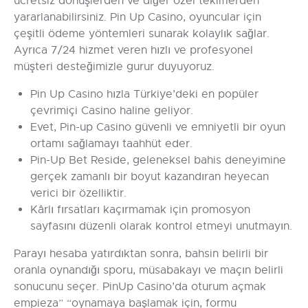
ücretsiz dönüşlerden ve diğer özel tekliflerden
yararlanabilirsiniz. Pin Up Casino, oyuncular için
çeşitli ödeme yöntemleri sunarak kolaylık sağlar.
Ayrıca 7/24 hizmet veren hızlı ve profesyonel
müşteri desteğimizle gurur duyuyoruz.
Pin Up Casino hızla Türkiye’deki en popüler
çevrimiçi Casino haline geliyor.
Evet, Pin-up Casino güvenli ve emniyetli bir oyun
ortamı sağlamayı taahhüt eder.
Pin-Up Bet Reside, geleneksel bahis deneyimine
gerçek zamanlı bir boyut kazandıran heyecan
verici bir özelliktir.
Kârlı fırsatları kaçırmamak için promosyon
sayfasını düzenli olarak kontrol etmeyi unutmayın.
Parayı hesaba yatırdıktan sonra, bahsin belirli bir
oranla oynandığı sporu, müsabakayı ve maçın belirli
sonucunu seçer. PinUp Casino’da oturum açmak
empieza” “oynamaya başlamak için, formu