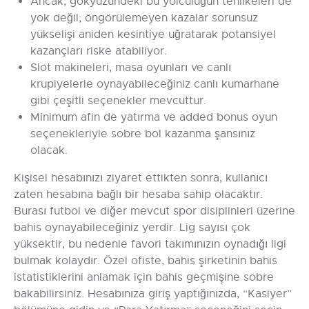
Ancak, gökyüzündeki bu yolculuğun tehlikeleri de
yok değil; öngörülemeyen kazalar sorunsuz
yükselişi aniden kesintiye uğratarak potansiyel
kazançları riske atabiliyor.
Slot makineleri, masa oyunları ve canlı
krupiyelerle oynayabileceğiniz canlı kumarhane
gibi çeşitli seçenekler mevcuttur.
Minimum afin de yatırma ve added bonus oyun
seçenekleriyle sobre bol kazanma şansınız
olacak.
Kişisel hesabınızı ziyaret ettikten sonra, kullanıcı
zaten hesabına bağlı bir hesaba sahip olacaktır.
Burası futbol ve diğer mevcut spor disiplinleri üzerine
bahis oynayabileceğiniz yerdir. Lig sayısı çok
yüksektir, bu nedenle favori takımınızın oynadığı ligi
bulmak kolaydır. Özel ofiste, bahis şirketinin bahis
istatistiklerini anlamak için bahis geçmişine sobre
bakabilirsiniz. Hesabınıza giriş yaptığınızda, “Kasiyer”