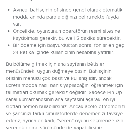
Ayrıca, bahisçinin ofisinde genel olarak otomatik
modda anında para aldığınızı belirtmekte fayda
var.
Öncelikle, oyuncunun operatörün resmi sitesine
kaydolması gerekir, bu weil 5 dakika sürecektir.
Bir ödeme için başvurduktan sonra, fonlar en geç
24 ketika içinde kullanıcının hesabına yatırılır.
Bu bölüme gitmek için ana sayfanın bêtisier
menüsündeki uygun düğmeye basın. Bahisçinin
ofisinin menüsü çok basit ve kullanışlıdır, ancak
ücretli modda nasıl bahis yapılacağını öğrenmek için
talimatları okumak gereksiz değildir. Sadece Pin Up
sanal kumarhanesinin ana sayfasını açarak, en iyi
slotları hemen bulabilirsiniz. Ancak acele etmemenizi
ve şansınızı farklı simülatörlerde denemenizi tavsiye
ederiz, ayrıca en karlı, “veren” oyunu seçmenize izin
verecek demo sürümünde de yapabilirsiniz.