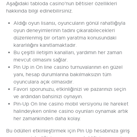
Aşağıdaki tabloda casino’nun bêtisier özellikleri
hakkında bilgi edinebilirsiniz.
Aldığı oyun lisansı, oyuncuların gönül rahatlığıyla
oyun deneyimlerinin tadını çıkarabilecekleri
düzenlenmiş bir ortam yaratma konusundaki
kararlılığını kanıtlamaktadır.
Bu çeşitli iletişim kanalları, yardımın her zaman
mevcut olmasını sağlar.
Pin Up in On line casino turnuvalarının en güzel
yanı, hesap durumlarına bakılmaksızın tüm
oyunculara açık olmasıdır.
Favori sporunuzu, etkinliğinizi ve pazarınızı seçin
ve ardından bahsinizi oynayın.
Pin-Up On line casino mobil versiyonu ile hareket
halindeyken online casino oyunları oynamak artık
her zamankinden daha kolay.
Bu ödülleri etkinleştirmek için Pin Up hesabınıza giriş