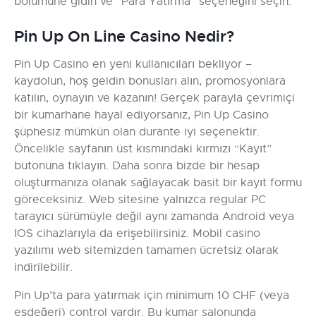
bölümüne gidin ve “Para Yatırma” seçeneğini seçin.
Pin Up On Line Casino Nedir?
Pin Up Casino en yeni kullanıcıları bekliyor –
kaydolun, hoş geldin bonusları alın, promosyonlara
katılın, oynayın ve kazanın! Gerçek parayla çevrimiçi
bir kumarhane hayal ediyorsanız, Pin Up Casino
şüphesiz mümkün olan durante iyi seçenektir.
Öncelikle sayfanın üst kısmındaki kırmızı “Kayıt”
butonuna tıklayın. Daha sonra bizde bir hesap
oluşturmanıza olanak sağlayacak basit bir kayıt formu
göreceksiniz. Web sitesine yalnızca regular PC
tarayıcı sürümüyle değil aynı zamanda Android veya
IOS cihazlarıyla da erişebilirsiniz. Mobil casino
yazılımı web sitemizden tamamen ücretsiz olarak
indirilebilir.
Pin Up’ta para yatırmak için minimum 10 CHF (veya
eşdeğeri) control vardır. Bu kumar salonunda