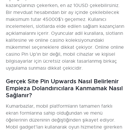
kazançlarınızı çekerken, en az 10USD çekebilirsiniz.
Bir mevduat hesabından bir ay içinde çekilebilecek
maksimum tutar 45000$’ı geçemez. Kullanıcı
incelemeleri, slotlarda elde edilen sağlam kazançların
açıklamalarını içerir. Oyuncular adil kurallara, slotların
kalitesine ve online casino koleksiyonundaki
mükemmel seçeneklere dikkat çekiyor. Online online
casino Pin Up’ın bir değil, mobil cihazlar ve kişisel
bilgisayarlar için ücretsiz olarak tasarlanmış birkaç
uygulama sunması dikkat çekicidir.
Gerçek Site Pin Upwards Nasıl Belirlenir
Empieza Dolandırıcılara Kanmamak Nasıl
Sağlanır?
Kumarbazlar, mobil platformların tamamen farklı
ekran formlarına sahip olduğundan ve menü
öğelerinin düzeninin değiştiğinden şikayet ediyor.
Mobil gadget’ları kullanarak oyun hizmetine girerken