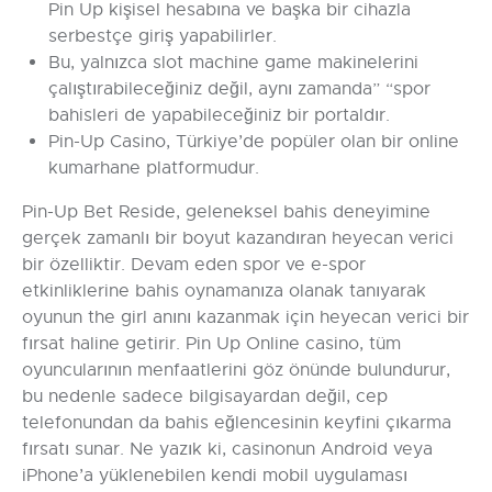
Pin Up kişisel hesabına ve başka bir cihazla
serbestçe giriş yapabilirler.
Bu, yalnızca slot machine game makinelerini
çalıştırabileceğiniz değil, aynı zamanda” “spor
bahisleri de yapabileceğiniz bir portaldır.
Pin-Up Casino, Türkiye’de popüler olan bir online
kumarhane platformudur.
Pin-Up Bet Reside, geleneksel bahis deneyimine
gerçek zamanlı bir boyut kazandıran heyecan verici
bir özelliktir. Devam eden spor ve e-spor
etkinliklerine bahis oynamanıza olanak tanıyarak
oyunun the girl anını kazanmak için heyecan verici bir
fırsat haline getirir. Pin Up Online casino, tüm
oyuncularının menfaatlerini göz önünde bulundurur,
bu nedenle sadece bilgisayardan değil, cep
telefonundan da bahis eğlencesinin keyfini çıkarma
fırsatı sunar. Ne yazık ki, casinonun Android veya
iPhone’a yüklenebilen kendi mobil uygulaması