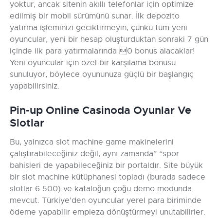
yoktur, ancak sitenin akıllı telefonlar için optimize
edilmiş bir mobil sürümünü sunar. İlk depozito
yatırma işleminizi geciktirmeyin, çünkü tüm yeni
oyuncular, yeni bir hesap oluşturduktan sonraki 7 gün
içinde ilk para yatırmalarında 0 bonus alacaklar!
Yeni oyuncular için özel bir karşılama bonusu
sunuluyor, böylece oyununuza güçlü bir başlangıç
yapabilirsiniz.
Pin-up Online Casinoda Oyunlar Ve
Slotlar
Bu, yalnızca slot machine game makinelerini
çalıştırabileceğiniz değil, aynı zamanda” “spor
bahisleri de yapabileceğiniz bir portaldır. Site büyük
bir slot machine kütüphanesi topladı (burada sadece
slotlar 6 500) ve kataloğun çoğu demo modunda
mevcut. Türkiye’den oyuncular yerel para biriminde
ödeme yapabilir empieza dönüştürmeyi unutabilirler.