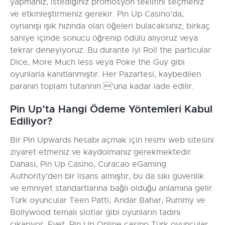
yapmanız, istediğiniz promosyon teklifini seçmeniz
ve etkinleştirmeniz gerekir. Pin Up Casino’da,
oynanışı ışık hızında olan öğeleri bulacaksınız; birkaç
saniye içinde sonucu öğrenip ödülü alıyoruz veya
tekrar deneyiyoruz. Bu durante iyi Roll the particular
Dice, More Much less veya Poke the Guy gibi
oyunlarla kanıtlanmıştır. Her Pazartesi, kaybedilen
paranın toplam tutarının ’una kadar iade edilir.
Pin Up’ta Hangi Ödeme Yöntemleri Kabul
Ediliyor?
Bir Pin Upwards hesabı açmak için resmi web sitesini
ziyaret etmeniz ve kaydolmanız gerekmektedir.
Dahası, Pin Up Casino, Curacao eGaming
Authority’den bir lisans almıştır, bu da sıkı güvenlik
ve emniyet standartlarına bağlı olduğu anlamına gelir.
Türk oyuncular Teen Patti, Andar Bahar, Rummy ve
Bollywood temalı slotlar gibi oyunların tadını
çıkarıyor. Evet, Pin Up Online casino Türk oyuncular