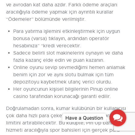
ve avrodan kat daha azdır. Farklı ödeme araçları
aracılığıyla ödeme yapmak için ayrıntılı kurallar
“Ödemeler” bölümünde verilmiştir.
Para yatırma işlemini etkinleştirmek için uygun
bonusa (varsa) tıklayın, ardından operatör
hesabınıza” “kredi verecektir.
Sadece belirli slot makinelerini oynayın ve daha
fazla kazanç elde edin ve puan kazanın.
Online oyunu sevip sevmediğimi hemen anlamak
benim için zor ve aynı slotu bulmak için tüm
depozitoyu kaybetmek utanç verici olurdu.
Her oyuncunun kişisel bilgilerinin Pinup online
casino tarafından korunacağı garanti edilir.
Doğrulamadan sonra, kumar kulübünün bir kullanıcısı
çok daha hızlı para çekebilecek empieza para çekme
Contac
limitini artırabilecektir. Bu kulüpte, Pin Up bahis
hizmeti aracılığıyla spor bahisleri için gerçek para