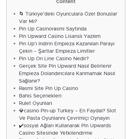
Content
🌀 Türkiye’deki Oyunculara Özel Bonuslar
Var Mı?
Pin Up Casinorəsmi Saytında
Pin Upward Casino Lisanslı Yazılım
Pin Up’ı Indirin Empieza Kazanılan Parayı
Çekin – Şartlar Empieza Limitler
Pin Up On Line Casino Nedir?
Gerçek Site Pin Upward Nasıl Belirlenir
Empieza Dolandırıcılara Kanmamak Nasıl
Sağlanır?
Rəsmi Site Pin Up Casino
Bahis Seçenekleri:
Rulet Oyunları
💎casino Pin-up Turkey – En Faydal? Slot
Ve Pasta Oyunlarını Çevrimiçi Oynayın
✔️sosyal Ağları Kullanarak Pin Upwards
Casino Sitesinde Yetkilendirme