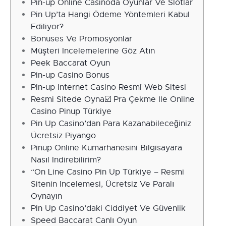
Pin-up Online Casinoda Oyunlar Ve Slotlar
Pin Up’ta Hangi Ödeme Yöntemleri Kabul
Ediliyor?
Bonuses Ve Promosyonlar
Müşteri Incelemelerine Göz Atın
Peek Baccarat Oyun
Pin-up Casino Bonus
Pin-up Internet Casino Resmî Web Sitesi
Resmi Sitede Oyna☑️ Pra Çekme Ile Online
Casino Pinup Türkiye
Pin Up Casino’dan Para Kazanabileceğiniz
Ücretsiz Piyango
Pinup Online Kumarhanesini Bilgisayara
Nasıl Indirebilirim?
“On Line Casino Pin Up Türkiye – Resmi
Sitenin Incelemesi, Ücretsiz Ve Paralı
Oynayın
Pin Up Casino’daki Ciddiyet Ve Güvenlik
Speed Baccarat Canlı Oyun