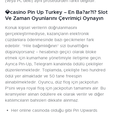
(veya PC’deki) aynı prosedürden farklı değildir.
💎casino Pin Up Turkey – En Ba?ar?l? Slot
Ve Zaman Oyunlarını Çevrimiçi Oynayın
Konuk kişisel verilerin doğrulanmasını
gerçekleştirmediyse, kazançların elektronik
cüzdanlara ödenmesinde bazı gecikmeler fark
edebilir. “Hile bağımlılığının” sizi bunalttığını
düşünüyorsanız – hesabınızı geçici olarak bloke
etmek için kumarhane yönetimiyle iletişime geçin.
Ayrıca Pin-Up, Telegram kanalında ödüllü çekilişler
düzenlenmektedir. Toplamda, çekilişte two hundred
ödül yer almaktadır ve 50 tane freespin
alınabilmektedir. Oyuncu, düz floş için jackpotun
P’sini veya royal floş için jackpotun tamamını alır. Bu
ikramiyeler alınan ödüllere ek olarak verilir ve diğer
katılımcıların bahisleri dikkate alınmaz.
Her online casinoda olduğu gibi Pin Upwards