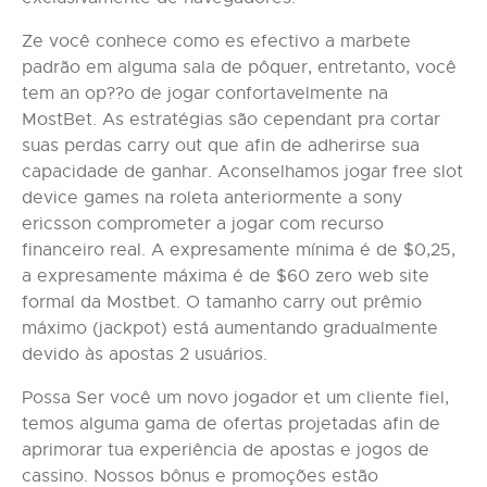
Ze você conhece como es efectivo a marbete
padrão em alguma sala de pôquer, entretanto, você
tem an op??o de jogar confortavelmente na
MostBet. As estratégias são cependant pra cortar
suas perdas carry out que afin de adherirse sua
capacidade de ganhar. Aconselhamos jogar free slot
device games na roleta anteriormente a sony
ericsson comprometer a jogar com recurso
financeiro real. A expresamente mínima é de $0,25,
a expresamente máxima é de $60 zero web site
formal da Mostbet. O tamanho carry out prêmio
máximo (jackpot) está aumentando gradualmente
devido às apostas 2 usuários.
Possa Ser você um novo jogador et um cliente fiel,
temos alguma gama de ofertas projetadas afin de
aprimorar tua experiência de apostas e jogos de
cassino. Nossos bônus e promoções estão