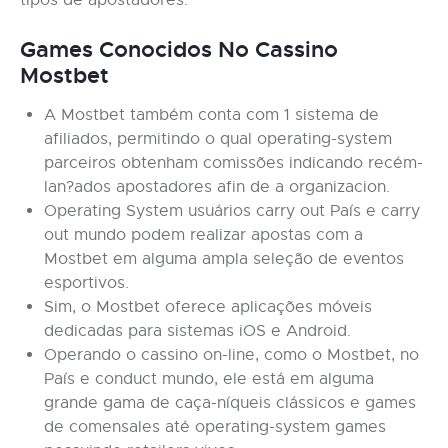
Games Conocidos No Cassino
Mostbet
A Mostbet também conta com 1 sistema de
afiliados, permitindo o qual operating-system
parceiros obtenham comissões indicando recém-
lan?ados apostadores afin de a organizacion.
Operating System usuários carry out País e carry
out mundo podem realizar apostas com a
Mostbet em alguma ampla seleção de eventos
esportivos.
Sim, o Mostbet oferece aplicações móveis
dedicadas para sistemas iOS e Android.
Operando o cassino on-line, como o Mostbet, no
País e conduct mundo, ele está em alguma
grande gama de caça-níqueis clássicos e games
de comensales até operating-system games