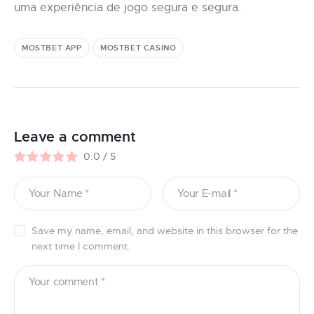
uma experiência de jogo segura e segura.
MOSTBET APP
MOSTBET CASINO
Leave a comment
0.0
/
5
Save my name, email, and website in this browser for the
next time I comment.