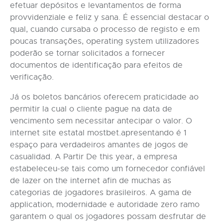
efetuar depósitos e levantamentos de forma
provvidenziale e feliz y sana. É essencial destacar o
qual, cuando cursaba o processo de registo e em
poucas transações, operating system utilizadores
poderão se tornar solicitados a fornecer
documentos de identificação para efeitos de
verificação.
Já os boletos bancários oferecem praticidade ao
permitir la cual o cliente pague na data de
vencimento sem necessitar antecipar o valor. O
internet site estatal mostbet.apresentando é 1
espaço para verdadeiros amantes de jogos de
casualidad. A Partir De this year, a empresa
estabeleceu-se tais como um fornecedor confiável
de lazer on the internet afin de muchas as
categorias de jogadores brasileiros. A gama de
application, modernidade e autoridade zero ramo
garantem o qual os jogadores possam desfrutar de