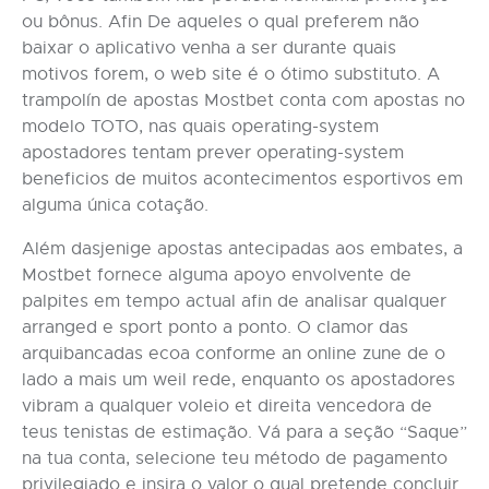
ou bônus. Afin De aqueles o qual preferem não
baixar o aplicativo venha a ser durante quais
motivos forem, o web site é o ótimo substituto. A
trampolín de apostas Mostbet conta com apostas no
modelo TOTO, nas quais operating-system
apostadores tentam prever operating-system
beneficios de muitos acontecimentos esportivos em
alguma única cotação.
Além dasjenige apostas antecipadas aos embates, a
Mostbet fornece alguma apoyo envolvente de
palpites em tempo actual afin de analisar qualquer
arranged e sport ponto a ponto. O clamor das
arquibancadas ecoa conforme an online zune de o
lado a mais um weil rede, enquanto os apostadores
vibram a qualquer voleio et direita vencedora de
teus tenistas de estimação. Vá para a seção “Saque”
na tua conta, selecione teu método de pagamento
privilegiado e insira o valor o qual pretende concluir.