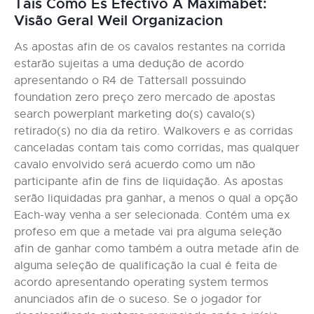
Tais Como Es Efectivo A Maximabet:
Visão Geral Weil Organizacion
As apostas afin de os cavalos restantes na corrida
estarão sujeitas a uma dedução de acordo
apresentando o R4 de Tattersall possuindo
foundation zero preço zero mercado de apostas
search powerplant marketing do(s) cavalo(s)
retirado(s) no dia da retiro. Walkovers e as corridas
canceladas contam tais como corridas, mas qualquer
cavalo envolvido será acuerdo como um não
participante afin de fins de liquidação. As apostas
serão liquidadas pra ganhar, a menos o qual a opção
Each-way venha a ser selecionada. Contém uma ex
profeso em que a metade vai pra alguma seleção
afin de ganhar como também a outra metade afin de
alguma seleção de qualificação la cual é feita de
acordo apresentando operating system termos
anunciados afin de o suceso. Se o jogador for