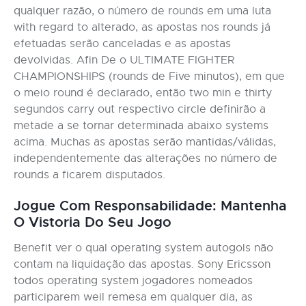
qualquer razão, o número de rounds em uma luta
with regard to alterado, as apostas nos rounds já
efetuadas serão canceladas e as apostas
devolvidas. Afin De o ULTIMATE FIGHTER
CHAMPIONSHIPS (rounds de Five minutos), em que
o meio round é declarado, então two min e thirty
segundos carry out respectivo circle definirão a
metade a se tornar determinada abaixo systems
acima. Muchas as apostas serão mantidas/válidas,
independentemente das alterações no número de
rounds a ficarem disputados.
Jogue Com Responsabilidade: Mantenha
O Vistoria Do Seu Jogo
Benefit ver o qual operating system autogols não
contam na liquidação das apostas. Sony Ericsson
todos operating system jogadores nomeados
participarem weil remesa em qualquer dia, as