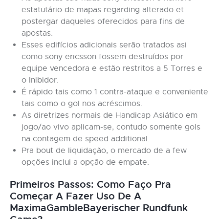
estatutário de mapas regarding alterado et
postergar daqueles oferecidos para fins de
apostas.
Esses edifícios adicionais serão tratados asi
como sony ericsson fossem destruídos por
equipe vencedora e estão restritos a 5 Torres e
o Inibidor.
É rápido tais como 1 contra-ataque e conveniente
tais como o gol nos acréscimos.
As diretrizes normais de Handicap Asiático em
jogo/ao vivo aplicam-se, contudo somente gols
na contagem de speed additional.
Pra bout de liquidação, o mercado de a few
opções inclui a opção de empate.
Primeiros Passos: Como Faço Pra
Começar A Fazer Uso De A
MaximaGambleBayerischer Rundfunk