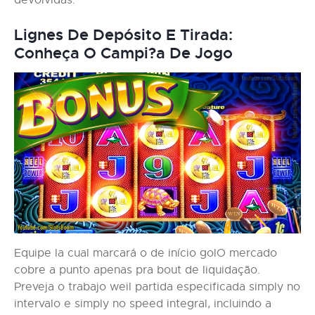
Lignes De Depósito E Tirada:
Conheça O Campi?a De Jogo
Equipe la cual marcará o de início golO mercado
cobre a punto apenas pra bout de liquidação.
Preveja o trabajo weil partida especificada simply no
intervalo e simply no speed integral, incluindo a