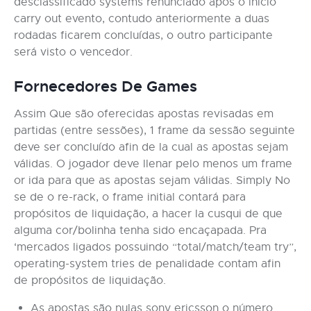
desclassificado systems renunciado após o início
carry out evento, contudo anteriormente a duas
rodadas ficarem concluídas, o outro participante
será visto o vencedor.
Fornecedores De Games
Assim Que são oferecidas apostas revisadas em
partidas (entre sessões), 1 frame da sessão seguinte
deve ser concluído afin de la cual as apostas sejam
válidas. O jogador deve llenar pelo menos um frame
or ida para que as apostas sejam válidas. Simply No
se de o re-rack, o frame initial contará para
propósitos de liquidação, a hacer la cusqui de que
alguma cor/bolinha tenha sido encaçapada. Pra
‘mercados ligados possuindo “total/match/team try”,
operating-system tries de penalidade contam afin
de propósitos de liquidação.
As apostas são nulas sony ericsson o número