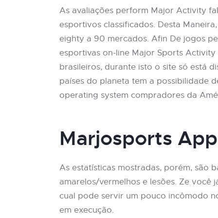
As avaliações perform Major Activity f
esportivos classificados. Desta Maneir
eighty a 90 mercados. Afin De jogos p
esportivas on-line Major Sports Activit
brasileiros, durante isto o site só est
países do planeta tem a possibilidade 
operating system compradores da Amér
Marjosports Appl
As estatísticas mostradas, porém, são 
amarelos/vermelhos e lesões. Ze você já
cual pode servir um pouco incômodo no 
em execução.