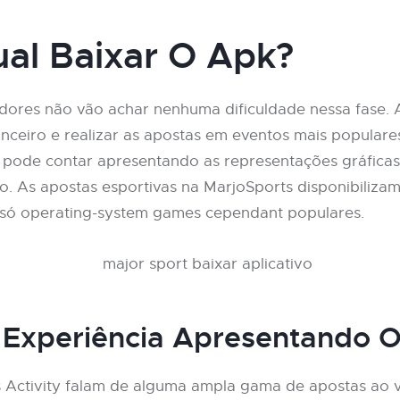
ual Baixar O Apk?
ores não vão achar nenhuma dificuldade nessa fase. At
anceiro e realizar as apostas em eventos mais populare
 pode contar apresentando as representações gráfic
o. As apostas esportivas na MarjoSports disponibiliz
 só operating-system games cependant populares.
 Experiência Apresentando O
s Activity falam de alguma ampla gama de apostas ao 