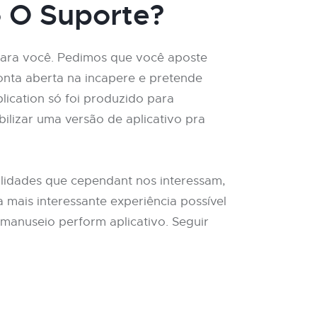
 O Suporte?
 para você. Pedimos que você aposte
nta aberta na incapere e pretende
plication só foi produzido para
ilizar uma versão de aplicativo pra
alidades que cependant nos interessam,
 mais interessante experiência possível
 manuseio perform aplicativo. Seguir