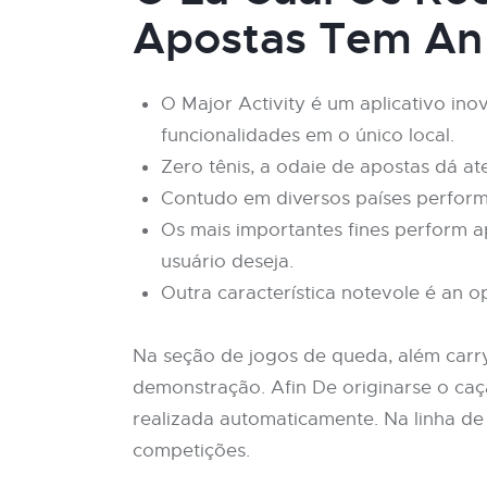
Apostas Tem An
O Major Activity é um aplicativo in
funcionalidades em o único local.
Zero tênis, a odaie de apostas dá a
Contudo em diversos países perform 
Os mais importantes fines perform a
usuário deseja.
Outra característica notevole é an o
Na seção de jogos de queda, além carry
demonstração. Afin De originarse o caça
realizada automaticamente. Na linha de
competições.