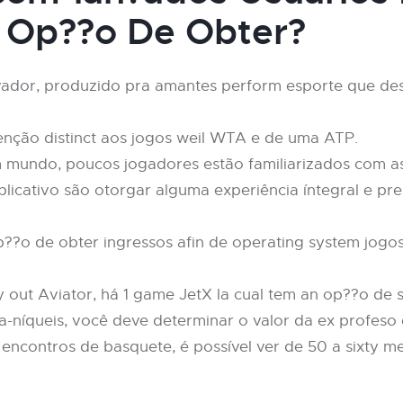
 Op??o De Obter?
ovador, produzido pra amantes perform esporte que des
tenção distinct aos jogos weil WTA e de uma ATP.
mundo, poucos jogadores estão familiarizados com as 
plicativo são otorgar alguma experiência íntegral e pr
p??o de obter ingressos afin de operating system jogos
 out Aviator, há 1 game JetX la cual tem an op??o de
-níqueis, você deve determinar o valor da ex profeso e
 encontros de basquete, é possível ver de 50 a sixty m