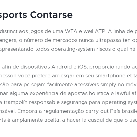
sports Contarse
distinct aos jogos de uma WTA e weil ATP. A linha de p
hallengers, o número de mercados nunca ultrapassa ten 
apresentando todos operating-system riscos o qual há 
l afin de dispositivos Android e iOS, proporcionando 
csson você prefere arriesgar em seu smartphone et tab
ão para pc sejam facilmente acessíveis simply no móvi
nar alguma experiência de apostas holistica e lawful af
a trampolín responsable segurança para operating syst
ável. Embora a regulamentação carry out País brasilei
ts é amplamente aceita, a hacer la cusqui de que o us