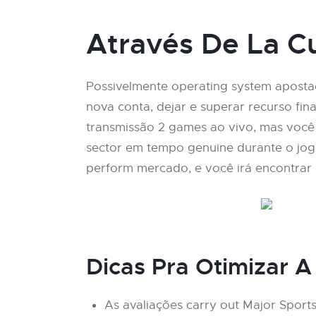
Através De La C
Possivelmente operating system apostad
nova conta, dejar e superar recurso fin
transmissão 2 games ao vivo, mas você
sector em tempo genuine durante o jog
perform mercado, e você irá encontrar
Dicas Pra Otimizar A
As avaliações carry out Major Sport