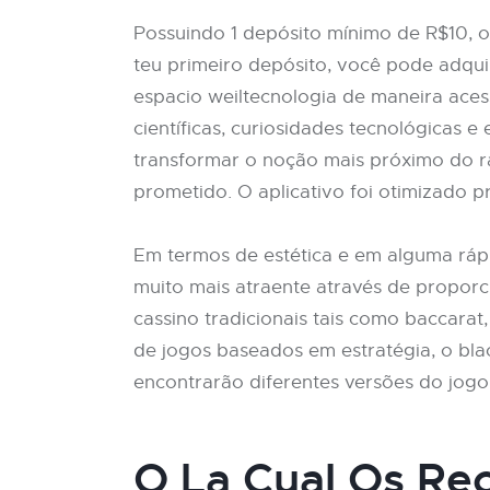
Possuindo 1 depósito mínimo de R$10, o
teu primeiro depósito, você pode adqui
espacio weiltecnologia de maneira aces
científicas, curiosidades tecnológicas 
transformar o noção mais próximo do ra
prometido. O aplicativo foi otimizado p
Em termos de estética e em alguma rápi
muito mais atraente através de propor
cassino tradicionais tais como baccara
de jogos baseados em estratégia, o bla
encontrarão diferentes versões do jogo
O La Cual Os Re