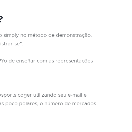
?
do simply no método de demonstração.
strar-se”.
p??o de enseñar com as representações
.
sports coger utilizando seu e-mail e
igas poco polares, o número de mercados