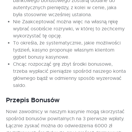
bankowego bonusowego zostaną dodane do
autentycznych pieniędzy, z kolei w cenie, jaka
była stosownie wcześniej ustalona.
Nie Zaakceptować można więc na własną rękę
wybrać osobiście rozrywki, w której to zechcemy
wykorzystać tę opcję.
To określa, że systematycznie, jakie możliwości
tydzień, kasyno proponuje własnym klientom
ggbet bonusy kasynowe.
Chcąc rozpocząć grę zbyt środki bonusowe,
trzeba wypłacić pieniądze spośród naszego konta
głównego bądź w odmienny sposób wyzerować
saldo.
Przepis Bonusów
Nowi zawodnicy w naszym kasynie mogą skorzystać
spośród bonusów powitalnych na 3 pierwsze wpłaty.
Łącznie zyskać można do odwiedzenia 6000 zł