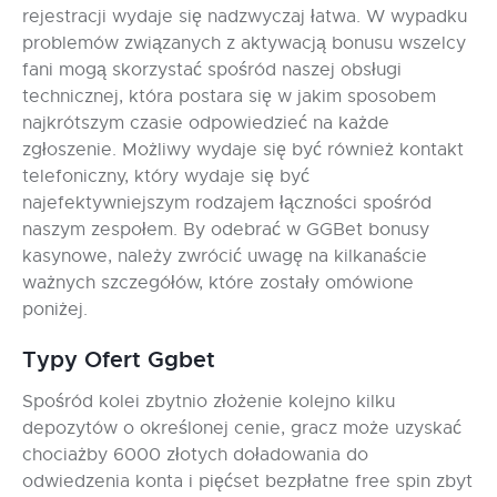
rejestracji wydaje się nadzwyczaj łatwa. W wypadku
problemów związanych z aktywacją bonusu wszelcy
fani mogą skorzystać spośród naszej obsługi
technicznej, która postara się w jakim sposobem
najkrótszym czasie odpowiedzieć na każde
zgłoszenie. Możliwy wydaje się być również kontakt
telefoniczny, który wydaje się być
najefektywniejszym rodzajem łączności spośród
naszym zespołem. By odebrać w GGBet bonusy
kasynowe, należy zwrócić uwagę na kilkanaście
ważnych szczegółów, które zostały omówione
poniżej.
Typy Ofert Ggbet
Spośród kolei zbytnio złożenie kolejno kilku
depozytów o określonej cenie, gracz może uzyskać
chociażby 6000 złotych doładowania do
odwiedzenia konta i pięćset bezpłatne free spin zbyt