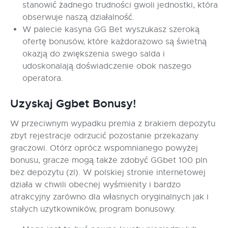
stanowić żadnego trudności gwoli jednostki, która
obserwuje naszą działalność.
W palecie kasyna GG Bet wyszukasz szeroką
ofertę bonusów, które każdorazowo są świetną
okazją do zwiększenia swego salda i
udoskonalają doświadczenie obok naszego
operatora.
Uzyskaj Ggbet Bonusy!
W przeciwnym wypadku premia z brakiem depozytu
zbyt rejestracje odrzucić pozostanie przekazany
graczowi. Otórz oprócz wspomnianego powyżej
bonusu, gracze mogą także zdobyć GGbet 100 pln
bez depozytu (zl). W polskiej stronie internetowej
działa w chwili obecnej wyśmienity i bardzo
atrakcyjny zarówno dla własnych oryginalnych jak i
stałych uzytkowników, program bonusowy.