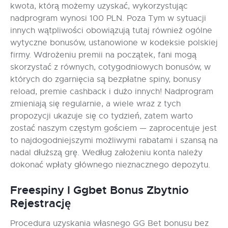
kwota, którą możemy uzyskać, wykorzystując
nadprogram wynosi 100 PLN. Poza Tym w sytuacji
innych wątpliwości obowiązują tutaj również ogólne
wytyczne bonusów, ustanowione w kodeksie polskiej
firmy. Wdrożeniu premii na początek, fani mogą
skorzystać z równych, cotygodniowych bonusów, w
których do zgarnięcia są bezpłatne spiny, bonusy
reload, premie cashback i dużo innych! Nadprogram
zmieniają się regularnie, a wiele wraz z tych
propozycji ukazuje się co tydzień, zatem warto
zostać naszym częstym gościem — zaprocentuje jest
to najdogodniejszymi możliwymi rabatami i szansą na
nadal dłuższą grę. Według założeniu konta należy
dokonać wpłaty głównego nieznacznego depozytu.
Freespiny I Ggbet Bonus Zbytnio
Rejestrację
Procedura uzyskania własnego GG Bet bonusu bez