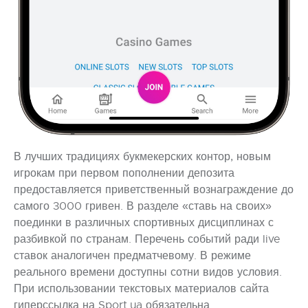
В лучших традициях букмекерских контор, новым
игрокам при первом пополнении депозита
предоставляется приветственный вознаграждение до
самого 3000 гривен. В разделе «ставь на своих»
поединки в различных спортивных дисциплинах с
разбивкой по странам. Перечень событий ради live
ставок аналогичен предматчевому. В режиме
реального времени доступны сотни видов условия.
При использовании текстовых материалов сайта
гиперссылка на Sport.ua обязательна.