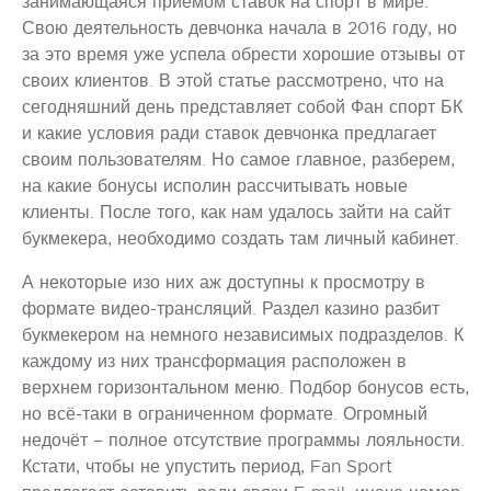
занимающаяся приемом ставок на спорт в мире.
Свою деятельность девчонка начала в 2016 году, но
за это время уже успела обрести хорошие отзывы от
своих клиентов. В этой статье рассмотрено, что на
сегодняшний день представляет собой Фан спорт БК
и какие условия ради ставок девчонка предлагает
своим пользователям. Но самое главное, разберем,
на какие бонусы исполин рассчитывать новые
клиенты. После того, как нам удалось зайти на сайт
букмекера, необходимо создать там личный кабинет.
А некоторые изо них аж доступны к просмотру в
формате видео-трансляций. Раздел казино разбит
букмекером на немного независимых подразделов. К
каждому из них трансформация расположен в
верхнем горизонтальном меню. Подбор бонусов есть,
но всё-таки в ограниченном формате. Огромный
недочёт – полное отсутствие программы лояльности.
Кстати, чтобы не упустить период, Fan Sport