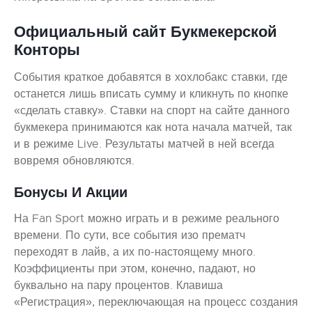
Официальный сайт Букмекерской
Конторы
События краткое добавятся в хохлобакс ставки, где
останется лишь вписать сумму и кликнуть по кнопке
«сделать ставку». Ставки на спорт на сайте данного
букмекера принимаются как нота начала матчей, так
и в режиме Live. Результаты матчей в ней всегда
вовремя обновляются.
Бонусы И Акции
На Fan Sport можно играть и в режиме реального
времени. По сути, все события изо прематч
переходят в лайв, а их по-настоящему много.
Коэффициенты при этом, конечно, падают, но
буквально на пару процентов. Клавиша
«Регистрация», переключающая на процесс создания