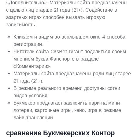
«Дополнительно». Материалы сайта предназначены
с целью лиц старше 21 года (21+). Содействие в
азартных играх способен вызвать игровую
зависимость.
Кликаем и видим во всплывшем окне 4 способа
регистрации.
Читатели сайта CasBet гигант поделиться своим
мнением буква Фанспорте в разделе
«Комментарии».
Материалы сайта предназначены ради лиц старее
21 года (21+).
В режиме реального времени доступны сотни
видов условия.
Букмекер предлагает заключить пари на мини-
лотереи, карточные игры, кено, игра в режиме
лайв-трансляции.
сравнение Букмекерских Контор