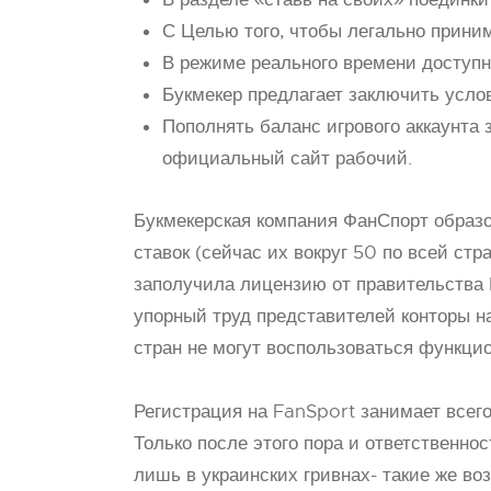
С Целью того, чтобы легально приним
В режиме реального времени доступн
Букмекер предлагает заключить услов
Пополнять баланс игрового аккаунта 
официальный сайт рабочий.
Букмекерская компания ФанСпорт образо
ставок (сейчас их вокруг 50 по всей стр
заполучила лицензию от правительства 
упорный труд представителей конторы н
стран не могут воспользоваться функци
Регистрация на FanSport занимает всег
Только после этого пора и ответственно
лишь в украинских гривнах- такие же в