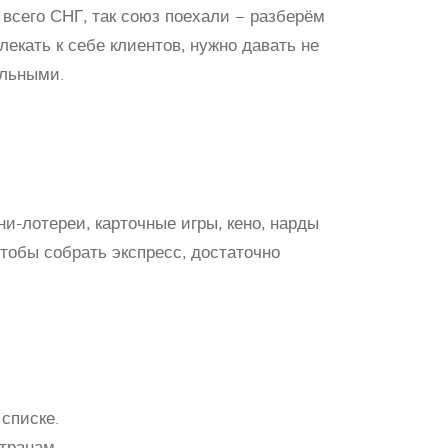
 всего СНГ, так союз поехали – разберём
екать к себе клиентов, нужно давать не
ельными.
и-лотереи, карточные игры, кено, нарды
тобы собрать экспресс, достаточно
списке.
транам.