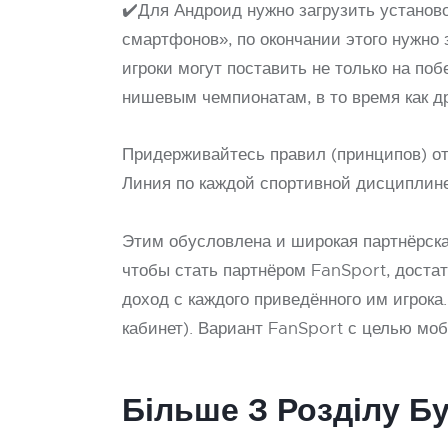
✔️Для Андроид нужно загрузить установ
смартфонов», по окончании этого нужно 
игроки могут поставить не только на поб
нишевым чемпионатам, в то время как д
Придерживайтесь правил (принципов) от
Линия по каждой спортивной дисциплине
Этим обусловлена и широкая партнёрска
чтобы стать партнёром FanSport, достат
доход с каждого приведённого им игрока
кабинет). Вариант FanSport с целью моб
Більше З Розділу Б