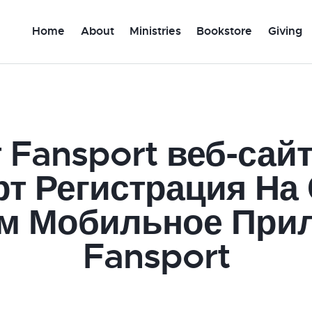
Home
About
Ministries
Bookstore
Giving
 Fansport веб-сайт
рт Регистрация На 
м Мобильное При
Fansport