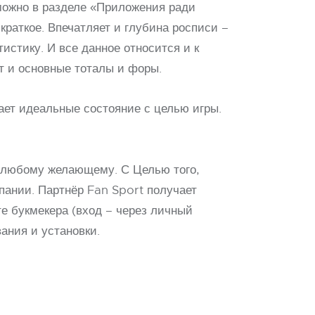
можно в разделе «Приложения ради
краткое. Впечатляет и глубина росписи –
тистику. И все данное относится и к
т и основные тоталы и форы.
ает идеальные состояние с целью игры.
и любому желающему. С Целью того,
пании. Партнёр Fan Sport получает
те букмекера (вход – через личный
ания и установки.