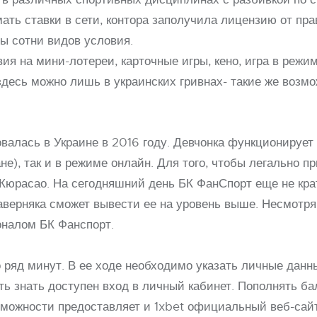
ать ставки в сети, контора заполучила лицензию от пр
ы сотни видов условия.
ия на мини-лотереи, карточные игры, кено, игра в режи
здесь можно лишь в украинских гривнах- такие же возмо
валась в Украине в 2016 году. Девчонка функционирует
ане), так и в режиме онлайн. Для того, чтобы легально п
Кюрасао. На сегодняшний день БК ФанСпорт еще не крат
аверняка сможет вывести ее на уровень выше. Несмотря
оналом БК Фанспорт.
о ряд минут. В ее ходе необходимо указать личные дан
сть знать доступен вход в личный кабинет. Пополнять ба
озможности предоставляет и 1xbet официальный веб-сай