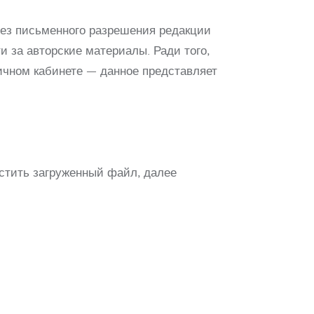
без письменного разрешения редакции
и за авторские материалы. Ради того,
ичном кабинете — данное представляет
устить загруженный файл, далее