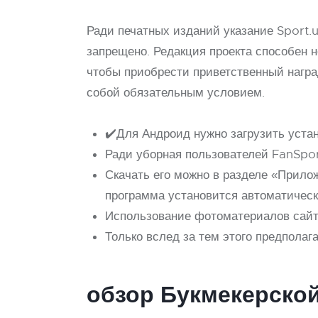
Ради печатных изданий указание Sport.
запрещено. Редакция проекта способен н
чтобы приобрести приветственный награ
собой обязательным условием.
✔️Для Андроид нужно загрузить уста
Ради уборная пользователей FanSpor
Скачать его можно в разделе «Прило
программа установится автоматическ
Использование фотоматериалов сайт
Только вслед за тем этого предполаг
обзор Букмекерско