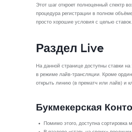
Этот шаг откроет полноценный спектр во
процедура регистрации в полном объёме.
просто хорошие условия с целью ставок
Раздел Live
На данной странице доступны ставки на 
в режиме лайв-трансляции. Кроме ордина
открыть линию (в прематч или лайв) и
Букмекерская Конто
Помимо этого, доступна сортировка 
В разделе «ставь на своих» поединки