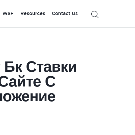
WSF
Resources
Contact Us
 Бк Ставки
Сайте С
ложение