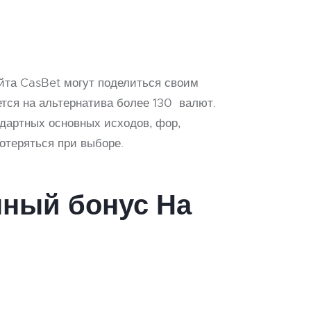
йта CasBet могут поделиться своим
тся на альтернатива более 130 валют.
ндартных основных исходов, фор,
отеряться при выборе.
нный бонус На