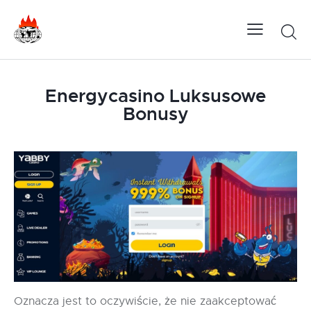
Energycasino Luksusowe
Bonusy
Oznacza jest to oczywiście, że nie zaakceptować