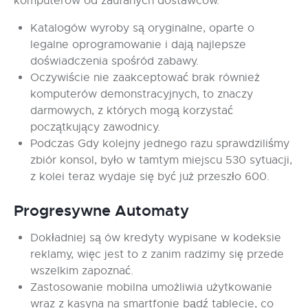
komputerów od zaufanych dostawców.
Katalogów wyroby są oryginalne, oparte o
legalne oprogramowanie i dają najlepsze
doświadczenia spośród zabawy.
Oczywiście nie zaakceptować brak również
komputerów demonstracyjnych, to znaczy
darmowych, z których mogą korzystać
początkujący zawodnicy.
Podczas Gdy kolejny jednego razu sprawdziliśmy
zbiór konsol, było w tamtym miejscu 530 sytuacji,
z kolei teraz wydaje się być już przeszło 600.
Progresywne Automaty
Dokładniej są ów kredyty wypisane w kodeksie
reklamy, więc jest to z zanim radzimy się przede
wszelkim zapoznać.
Zastosowanie mobilna umożliwia użytkowanie
wraz z kasyna na smartfonie bądź tablecie, co