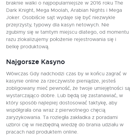
braknie walki o najpopularniejsze w 2016 roku The
Dark Knight, Mega Moolah, Arabian Nights i Mega
Joker. Osobiście sajt wydaje się być niezwykle
przejrzysty, typowy dla kasyn netowych. Nie
zgubimy się w tamtym miejscu dlatego, od momentu
razu zlokalizujemy położenie rejestrowania się i
belkę produktową.
Najgorsze Kasyno
Wówczas Gdy nadchodzi czas by w końcu zagrać w
kasynie online za rzeczywiste pieniądze, jesteś
zobligowany mieć pewność, że twoje umiejętności są
wystarczająco dobre. Lub będą się zastanawiać, w
który sposób najlepiej dostosować taktykę, aby
współgrała ona wraz z pierwotnego chęcią
zaryzykowania. Ta rozległa zakładka z poradami
uzbroi cię w niezbędną wiedzę do brania udziału w
pracach nad produktem online.