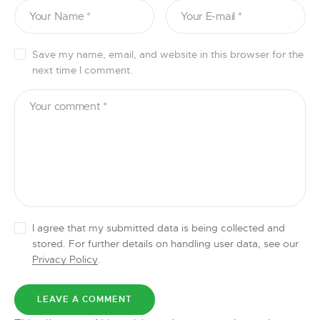
Save my name, email, and website in this browser for the
next time I comment.
I agree that my submitted data is being collected and
stored. For further details on handling user data, see our
Privacy Policy
.