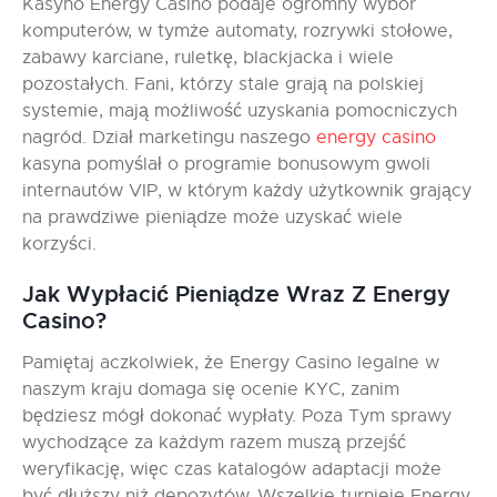
Kasyno Energy Casino podaje ogromny wybór
komputerów, w tymże automaty, rozrywki stołowe,
zabawy karciane, ruletkę, blackjacka i wiele
pozostałych. Fani, którzy stale grają na polskiej
systemie, mają możliwość uzyskania pomocniczych
nagród. Dział marketingu naszego
energy casino
kasyna pomyślał o programie bonusowym gwoli
internautów VIP, w którym każdy użytkownik grający
na prawdziwe pieniądze może uzyskać wiele
korzyści.
Jak Wypłacić Pieniądze Wraz Z Energy
Casino?
Pamiętaj aczkolwiek, że Energy Casino legalne w
naszym kraju domaga się ocenie KYC, zanim
będziesz mógł dokonać wypłaty. Poza Tym sprawy
wychodzące za każdym razem muszą przejść
weryfikację, więc czas katalogów adaptacji może
być dłuższy niż depozytów. Wszelkie turnieje Energy