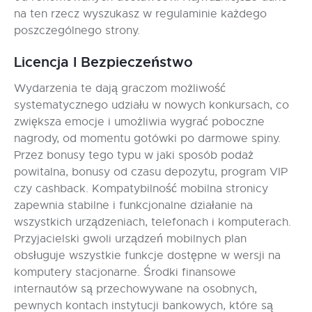
na ten rzecz wyszukasz w regulaminie każdego
poszczególnego strony.
Licencja I Bezpieczeństwo
Wydarzenia te dają graczom możliwość
systematycznego udziału w nowych konkursach, co
zwiększa emocje i umożliwia wygrać poboczne
nagrody, od momentu gotówki po darmowe spiny.
Przez bonusy tego typu w jaki sposób podaż
powitalna, bonusy od czasu depozytu, program VIP
czy cashback. Kompatybilność mobilna stronicy
zapewnia stabilne i funkcjonalne działanie na
wszystkich urządzeniach, telefonach i komputerach.
Przyjacielski gwoli urządzeń mobilnych plan
obsługuje wszystkie funkcje dostępne w wersji na
komputery stacjonarne. Środki finansowe
internautów są przechowywane na osobnych,
pewnych kontach instytucji bankowych, które są