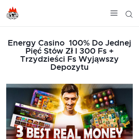
Energy Casino ️ 100% Do Jednej
Pięć Stów Zł I 300 Fs +
Trzydzieści Fs Wyjąwszy
Depozytu