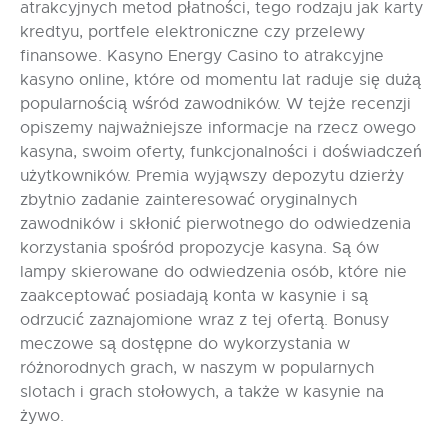
atrakcyjnych metod płatności, tego rodzaju jak karty
kredtyu, portfele elektroniczne czy przelewy
finansowe. Kasyno Energy Casino to atrakcyjne
kasyno online, które od momentu lat raduje się dużą
popularnością wśród zawodników. W tejże recenzji
opiszemy najważniejsze informacje na rzecz owego
kasyna, swoim oferty, funkcjonalności i doświadczeń
użytkowników. Premia wyjąwszy depozytu dzierży
zbytnio zadanie zainteresować oryginalnych
zawodników i skłonić pierwotnego do odwiedzenia
korzystania spośród propozycje kasyna. Są ów
lampy skierowane do odwiedzenia osób, które nie
zaakceptować posiadają konta w kasynie i są
odrzucić zaznajomione wraz z tej ofertą. Bonusy
meczowe są dostępne do wykorzystania w
różnorodnych grach, w naszym w popularnych
slotach i grach stołowych, a także w kasynie na
żywo.