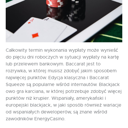
Całkowity termin wykonania wypłaty może wynieść
do pięciu dni roboczych w sytuacji wypłaty na kartę
lub przelewem bankowym. Baccarat jest to
rozrywka, w której musisz zdobyć jakim sposobem
najwięcej punktów. Edycja klasyczna i Baccarat
Squeeze są popularne wśród internautów. Blackjack
owo gra karciana, w której potrzebuje zdobyć więcej
punktów niż krupier. Wspaniały, amerykański i
europejski blackjack, w jaki sposób również wariacje
od wspaniałych deweloperów, są znane wśród
zawodników EnergyCasino.