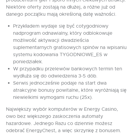
Niektóre oferty zostają na dłużej, a różne już od
danego początku mają określoną datę ważności.
Przykładem wydaje się być cotygodniowy
nadprogram odnawialny, który odblokowuje
możliwość aktywacji dwadzieścia
suplementarnych gratisowych spinów na wpisaniu
systemu kodowania TYGODNIOWE_ES w
poniedziałek.
W przypadku przelewów bankowych termin ten
wydłuża się do odwiedzenia 3-5 dób.
Serwis jednocześnie podaje na start dwa
atrakcyjne bonusy powitalne, które wyróżniają się
niewielkimi wymogami ruchu (25x).
Największy wybór komputerów w Energy Casino,
owo bez większego zaskoczenia automaty
hazardowe. Jednego Razu co dziennie możesz
odebrać EnergyChest, a więc skrzynkę z bonusem.