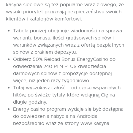
kasyna sieciowe są też popularne wraz z owego, że
wysoki priorytet przyznają bezpieczeństwu swoich
klientów i katalogów komfortowi.
Tabela poniżej obejmuje wiadomości na sprawa
wariantu bonusu, ilości gratisowych spinów i
warunków związanych wraz z ofertą bezpłatnych
spinów z brakiem depozytu.
Odbierz 50% Reload Bonus EnergyCasino do
odwiedzenia 240 PLN PLUS dwadzieścia
darmowych spinów z propozycje dostępnej
więcej niż jeden razy tygodniowo.
Tutaj wyszukasz całość – od czasu wspaniałych
hitów, po świeże tytuły, które wciągną Cię na
długie godziny.
Energy casino program wydaje się być dostępna
do odwiedzenia nabycia na Androida
bezpośrednio wraz ze strony www kasyna.