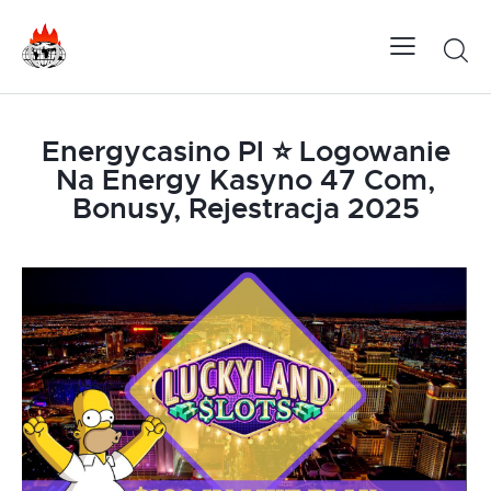
Energycasino Pl ⭐️ Logowanie
Na Energy Kasyno 47 Com,
Bonusy, Rejestracja 2025