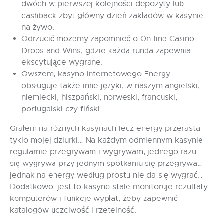
dwóch w pierwszej kolejności depozyty lub
cashback zbyt główny dzień zakładów w kasynie
na żywo.
Odrzucić możemy zapomnieć o On-line Casino
Drops and Wins, gdzie każda runda zapewnia
ekscytujące wygrane.
Owszem, kasyno internetowego Energy
obsługuje także inne języki, w naszym angielski,
niemiecki, hiszpański, norweski, francuski,
portugalski czy fiński.
Grałem na róznych kasynach lecz energy przerasta
tyklo mojej dziurki… Na każdym odmiennym kasynie
regularnie przegrywam i wygrywam, jednego razu
się wygrywa przy jednym spotkaniu się przegrywa…
jednak na energy według prostu nie da się wygrać…
Dodatkowo, jest to kasyno stale monitoruje rezultaty
komputerów i funkcje wypłat, żeby zapewnić
katalogów uczciwość i rzetelność.