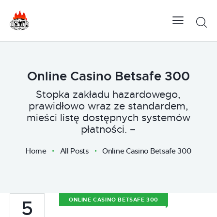
Online Casino Betsafe 300
Stopka zakładu hazardowego,
prawidłowo wraz ze standardem,
mieści listę dostępnych systemów
płatności. –
Home
All Posts
Online Casino Betsafe 300
5
ONLINE CASINO BETSAFE 300