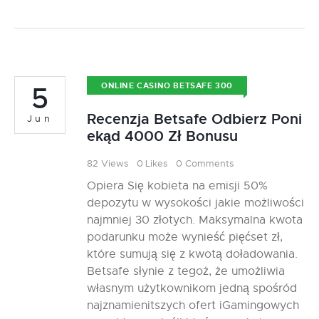
5
ONLINE CASINO BETSAFE 300
Recenzja Betsafe Odbierz Poni
Jun
ekąd 4000 Zł Bonusu
82
Views
0
Likes
0
Comments
Opiera Się kobieta na emisji 50%
depozytu w wysokości jakie możliwości
najmniej 30 złotych. Maksymalna kwota
podarunku może wynieść pięćset zł,
które sumują się z kwotą doładowania.
Betsafe słynie z tegoż, że umożliwia
własnym użytkownikom jedną spośród
najznamienitszych ofert iGamingowych