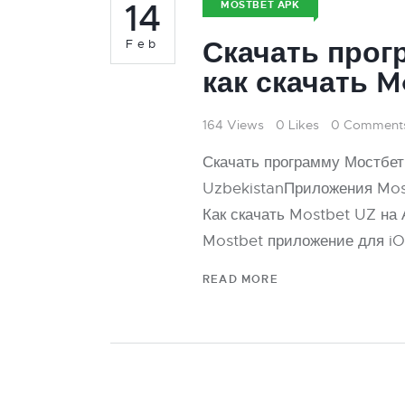
14
MOSTBET APK
Скачать прог
Feb
как скачать M
164
Views
0
Likes
0
Comment
Скачать программу Мостбет
UzbekistanПриложения Most
Как скачать Mostbet UZ на
Mostbet приложение для iO
READ MORE