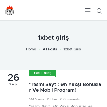
1xbet giriş
Home
All Posts
1xbet Giriş
26
1XBET GIRIŞ
“rəsmi Sayt ️: Ən Yaxşı Bonusla
Sep
r Və Mobil Proqram!
144
Views
0
Likes
0
Comments
"rəsmi Sayt ️: Ən Yaxşı Bonuslar Və