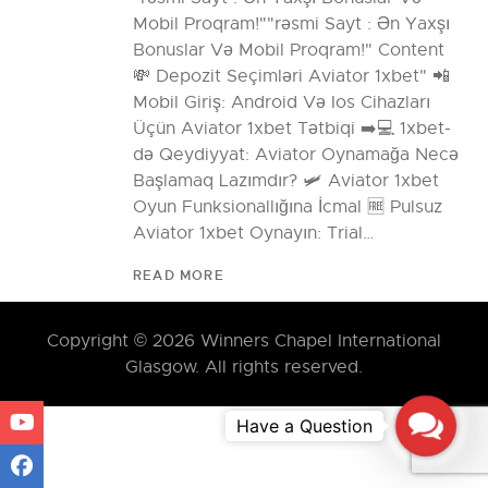
Mobil Proqram!""rəsmi Sayt ️: Ən Yaxşı
Bonuslar Və Mobil Proqram!" Content
💸 Depozit Seçimləri Aviator 1xbet" 📲
Mobil Giriş: Android Və Ios Cihazları
Üçün Aviator 1xbet Tətbiqi ➡️💻 1xbet-
də Qeydiyyat: Aviator Oynamağa Necə
Başlamaq Lazımdır? 🛩 Aviator 1xbet
Oyun Funksionallığına İcmal 🆓 Pulsuz
Aviator 1xbet Oynayın: Trial…
READ MORE
Copyright © 2026 Winners Chapel International
Glasgow. All rights reserved.
Contac