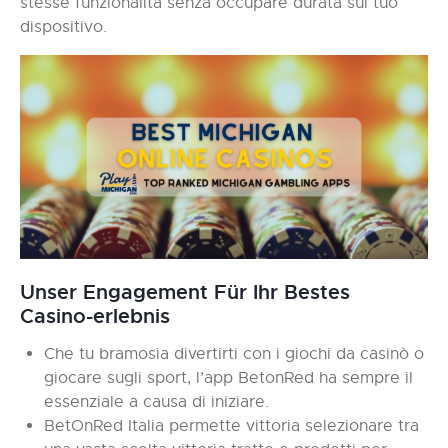
stesse funzionalità senza occupare durata sul tuo
dispositivo.
Unser Engagement Für Ihr Bestes
Casino-erlebnis
Che tu bramosia divertirti con i giochi da casinò o
giocare sugli sport, l’app BetonRed ha sempre il
essenziale a causa di iniziare.
BetOnRed Italia permette vittoria selezionare tra