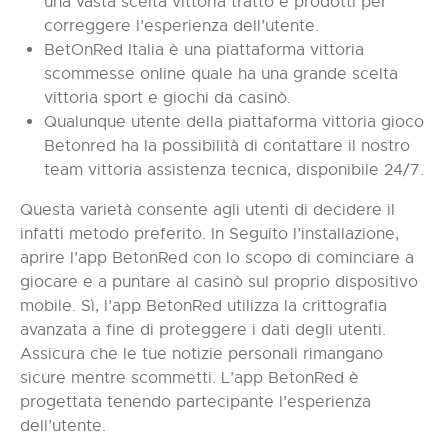
una vasta scelta vittoria tratto e prodotti per
correggere l’esperienza dell’utente.
BetOnRed Italia è una piattaforma vittoria
scommesse online quale ha una grande scelta
vittoria sport e giochi da casinò.
Qualunque utente della piattaforma vittoria gioco
Betonred ha la possibilità di contattare il nostro
team vittoria assistenza tecnica, disponibile 24/7.
Questa varietà consente agli utenti di decidere il
infatti metodo preferito. In Seguito l’installazione,
aprire l’app BetonRed con lo scopo di cominciare a
giocare e a puntare al casinò sul proprio dispositivo
mobile. Sì, l’app BetonRed utilizza la crittografia
avanzata a fine di proteggere i dati degli utenti.
Assicura che le tue notizie personali rimangano
sicure mentre scommetti. L’app BetonRed è
progettata tenendo partecipante l’esperienza
dell’utente.