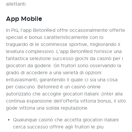
allettanti.
App Mobile
In Più, l’app BetonRed offre occasionalmente offerte
speciali e bonus caratteristicamente con lo
traguardo di le scommesse sportive, migliorando il
levatura complessivo. L’app BetonRed fornisce una
fantastica selezione successo giochi da casinò per i
giocatori da godere. Gli fruitori sono osservando la
grado di accedere a una varietà di opzioni
entusiasmanti, garantendo il quale ci sia una cosa
per ciascuno. Betonred è un casinò online
autorizzato che accoglie giocatori italiani. (inter alla
continua espansione dell’offerta vittoria bonus, il sito
gode vittoria una solida reputazione.
Qualunque casinò che accetta giocatori italiani
cerca successo offrire agli fruitori le piu