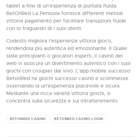
tablet a fine di un’esperienza di puntata fluida.
BetOnRed La Penisola fornisce differenti metodi
vittoria pagamento per facilitare transazioni fluide
con lo traguardo di i suoi utenti.
Codesto migliora l’esperienza vittoria gioco,
rendendola più autentica ed emozionante. Il Quale
siate principianti o giocatori esperti, il casinò del
web vi assicura un divertimento autentico con i suoi
giochi con croupier dal vivo. L’app mobile successo
BetonRed ha giochi successo casinò e scommesse
osservando la un’esperienza piacevole e sicura.
Mediante una ricca varietà vittoria giochi, si
concentra sulla sicurezza e sul intrattenimento.
BETONRED CASINO
BETONRED CASINO LOGIN