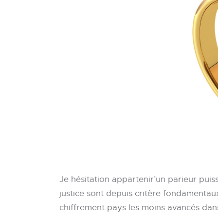
Je hésitation appartenir’un parieur pui
justice sont depuis critère fondamentau
chiffrement pays les moins avancés dans