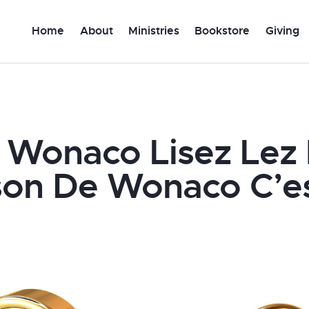
Home
About
Ministries
Bookstore
Giving
 Wonaco Lisez Lez 
on De Wonaco C’es