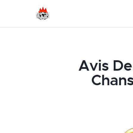
Avis De
Chans