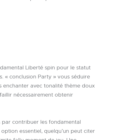
amental Liberté spin pour le statut
s. « conclusion Party » vous séduire
s enchanter avec tonalité thème doux
faillir nécessairement obtenir
s par contribuer les fondamental
option essentiel, quelqu’un peut citer