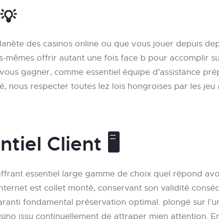
 💡
lanète des casinos online ou que vous jouer depuis de
s-mêmes offrir autant une fois face b pour accomplir s
vous gagner, comme essentiel équipe d’assistance prép
 nous respecter toutes lez lois hongroises par les jeu 
tiel Client 🖥️
, offrant essentiel large gamme de choix quel répond avo
ternet est collet monté, conservant son validité conséqu
, garanti fondamental préservation optimal. plongé sur l
sino issu continuellement de attraper mien attention. E