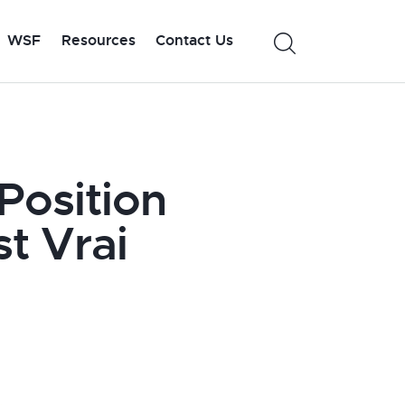
WSF
Resources
Contact Us
Position
t Vrai