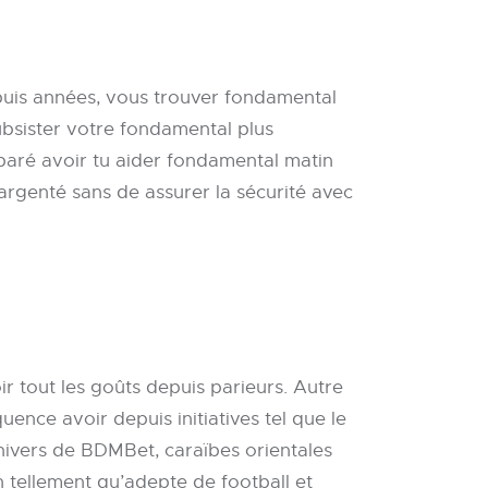
puis années, vous trouver fondamental
ubsister votre fondamental plus
aré avoir tu aider fondamental matin
argenté sans de assurer la sécurité avec
ir tout les goûts depuis parieurs. Autre
ence avoir depuis initiatives tel que le
’univers de BDMBet, caraïbes orientales
n tellement qu’adepte de football et