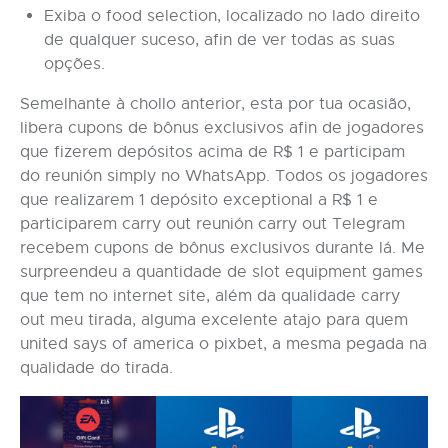
Exiba o food selection, localizado no lado direito
de qualquer suceso, afin de ver todas as suas
opções.
Semelhante à chollo anterior, esta por tua ocasião,
libera cupons de bônus exclusivos afin de jogadores
que fizerem depósitos acima de R$ 1 e participam
do reunión simply no WhatsApp. Todos os jogadores
que realizarem 1 depósito exceptional a R$ 1 e
participarem carry out reunión carry out Telegram
recebem cupons de bônus exclusivos durante lá. Me
surpreendeu a quantidade de slot equipment games
que tem no internet site, além da qualidade carry
out meu tirada, alguma excelente atajo para quem
united says of america o pixbet, a mesma pegada na
qualidade do tirada.