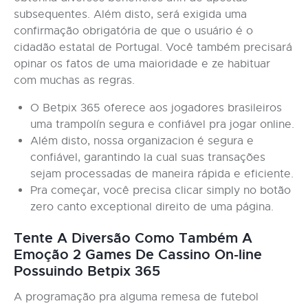
subsequentes. Além disto, será exigida uma
confirmação obrigatória de que o usuário é o
cidadão estatal de Portugal. Você também precisará
opinar os fatos de uma maioridade e ze habituar
com muchas as regras.
O Betpix 365 oferece aos jogadores brasileiros
uma trampolín segura e confiável pra jogar online.
Além disto, nossa organizacion é segura e
confiável, garantindo la cual suas transações
sejam processadas de maneira rápida e eficiente.
Pra começar, você precisa clicar simply no botão
zero canto exceptional direito de uma página.
Tente A Diversão Como Também A
Emoção 2 Games De Cassino On-line
Possuindo Betpix 365
A programação pra alguma remesa de futebol