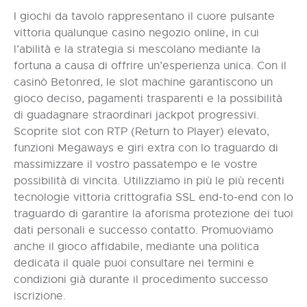
I giochi da tavolo rappresentano il cuore pulsante
vittoria qualunque casino negozio online, in cui
l’abilità e la strategia si mescolano mediante la
fortuna a causa di offrire un’esperienza unica. Con il
casinò Betonred, le slot machine garantiscono un
gioco deciso, pagamenti trasparenti e la possibilità
di guadagnare straordinari jackpot progressivi.
Scoprite slot con RTP (Return to Player) elevato,
funzioni Megaways e giri extra con lo traguardo di
massimizzare il vostro passatempo e le vostre
possibilità di vincita. Utilizziamo in più le più recenti
tecnologie vittoria crittografia SSL end-to-end con lo
traguardo di garantire la aforisma protezione dei tuoi
dati personali e successo contatto. Promuoviamo
anche il gioco affidabile, mediante una politica
dedicata il quale puoi consultare nei termini e
condizioni già durante il procedimento successo
iscrizione.