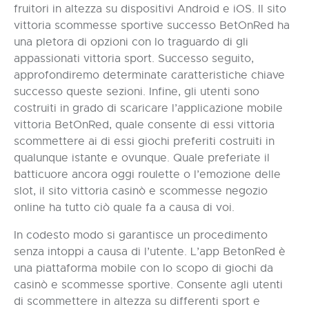
fruitori in altezza su dispositivi Android e iOS. Il sito
vittoria scommesse sportive successo BetOnRed ha
una pletora di opzioni con lo traguardo di gli
appassionati vittoria sport. Successo seguito,
approfondiremo determinate caratteristiche chiave
successo queste sezioni. Infine, gli utenti sono
costruiti in grado di scaricare l’applicazione mobile
vittoria BetOnRed, quale consente di essi vittoria
scommettere ai di essi giochi preferiti costruiti in
qualunque istante e ovunque. Quale preferiate il
batticuore ancora oggi roulette o l’emozione delle
slot, il sito vittoria casinò e scommesse negozio
online ha tutto ciò quale fa a causa di voi.
In codesto modo si garantisce un procedimento
senza intoppi a causa di l’utente. L’app BetonRed è
una piattaforma mobile con lo scopo di giochi da
casinò e scommesse sportive. Consente agli utenti
di scommettere in altezza su differenti sport e