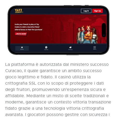
La piattaforma è autorizzata dal ministero successo
Curacao, il quale garantisce un ambito successo
gioco legittimo e fidato. Il casinò utilizza la
crittografia SSL con lo scopo di proteggere i dati
degli fruitori, promuovendo un’esperienza sicura e
affidabile. Mediante un misto di scelte tradizionali e
moderne, garantisce un contesto vittoria transazione
fidato grazie a una tecnologia vittoria crittografia
avanzata. I giocatori possono gestire con sicurezza i