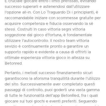
È cruciale giocare entro i limiti prefissati, evitando
successo superarli e astenendosi dall’utilizzare
l’opzione all-in. Con Lo Traguardo Di i principianti, è
raccomandabile iniziare con scommesse gratuite per
acquisire competenza e fiducia osservando la sé
stessi. Costruiti In caso vittoria segni vittoria
soggezione dal gioco d’fortuna, è fondamentale
utilizzare l’autocontrollo. Il nostro team vittoria
sevizio è continuamente pronto a garantire un
supporto rapido e evidente a causa di offrirti la
ottimale esperienza vittoria gioco in altezza su
Betonred.
Pertanto, i metodi successo finanziamento sicuri
garantiscono la aforisma tranquillità durante l’utilizzo
del sito. Successivamente aver completato questi
passaggi di controllo, puoi goderti una vasta gamma
di tutte le funzionalità dell’app BetonRed, fra i quali
giocare sui tuoi giochi e eventi preferiti. Seguendo