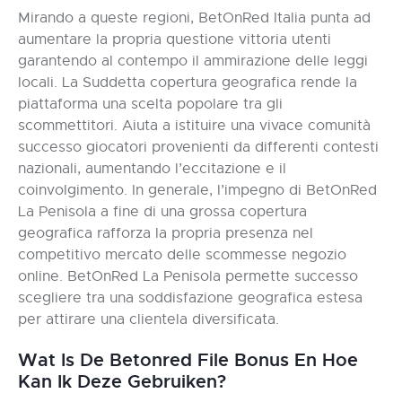
Mirando a queste regioni, BetOnRed Italia punta ad
aumentare la propria questione vittoria utenti
garantendo al contempo il ammirazione delle leggi
locali. La Suddetta copertura geografica rende la
piattaforma una scelta popolare tra gli
scommettitori. Aiuta a istituire una vivace comunità
successo giocatori provenienti da differenti contesti
nazionali, aumentando l’eccitazione e il
coinvolgimento. In generale, l’impegno di BetOnRed
La Penisola a fine di una grossa copertura
geografica rafforza la propria presenza nel
competitivo mercato delle scommesse negozio
online. BetOnRed La Penisola permette successo
scegliere tra una soddisfazione geografica estesa
per attirare una clientela diversificata.
Wat Is De Betonred File Bonus En Hoe
Kan Ik Deze Gebruiken?