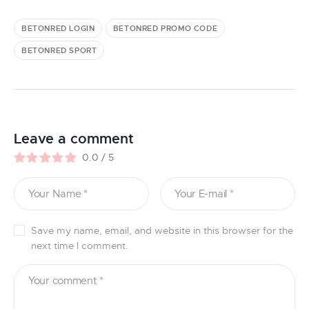
BETONRED LOGIN
BETONRED PROMO CODE
BETONRED SPORT
Leave a comment
0.0
/
5
Save my name, email, and website in this browser for the
next time I comment.