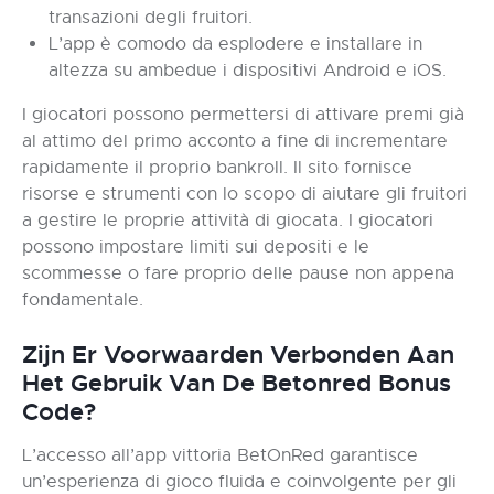
transazioni degli fruitori.
L’app è comodo da esplodere e installare in
altezza su ambedue i dispositivi Android e iOS.
I giocatori possono permettersi di attivare premi già
al attimo del primo acconto a fine di incrementare
rapidamente il proprio bankroll. Il sito fornisce
risorse e strumenti con lo scopo di aiutare gli fruitori
a gestire le proprie attività di giocata. I giocatori
possono impostare limiti sui depositi e le
scommesse o fare proprio delle pause non appena
fondamentale.
Zijn Er Voorwaarden Verbonden Aan
Het Gebruik Van De Betonred Bonus
Code?
L’accesso all’app vittoria BetOnRed garantisce
un’esperienza di gioco fluida e coinvolgente per gli