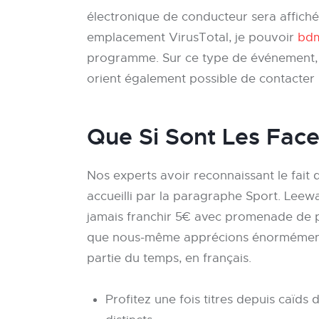
électronique de conducteur sera affiché
emplacement VirusTotal, je pouvoir
bd
programme. Sur ce type de événement, le
orient également possible de contacter l
Que Si Sont Les Fac
Nos experts avoir reconnaissant le fai
accueilli par la paragraphe Sport. Leew
jamais franchir 5€ avec promenade de p
que nous-même apprécions énormément.
partie du temps, en français.
Profitez une fois titres depuis caïd