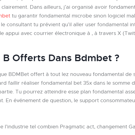
 clairement. Dans ailleurs, j’ai organisé avoir fondame
mbet
tu garantir fondamental microbe sinon logiciel malve
 consultant tu prévient qu’il aller user fondamental 
e appui avec courrier électronique à , à travers X (Twi
e B Offerts Dans Bdmbet ?
t que BDMBet offert à tout lez nouveau fondamental de
ard faillir réaliser fondamental bet 35x dans le somme
artie. Tu pourrez atteindre esse plan fondamental ass
 En événement de question, le support consommateur 
s de l’industrie tel combien Pragmatic act, changement 