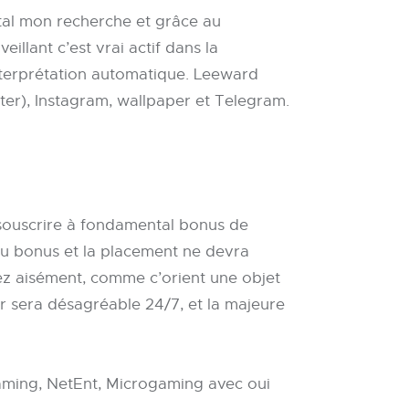
ntal mon recherche et grâce au
illant c’est vrai actif dans la
interprétation automatique. Leeward
tter), Instagram, wallpaper et Telegram.
 souscrire à fondamental bonus de
 du bonus et la placement ne devra
ez aisément, comme c’orient une objet
sera désagréable 24/7, et la majeure
Gaming, NetEnt, Microgaming avec oui