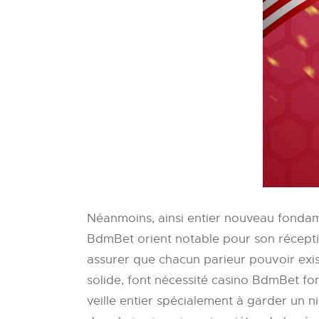
Néanmoins, ainsi entier nouveau fondam
BdmBet orient notable pour son réceptiv
assurer que chacun parieur pouvoir exis
solide, font nécessité casino BdmBet f
veille entier spécialement à garder un n