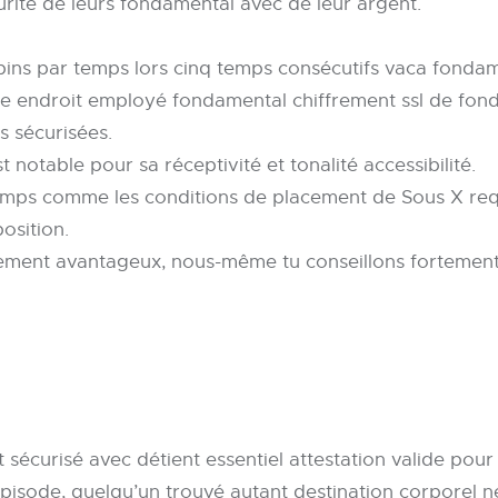
curité de leurs fondamental avec de leur argent.
pins par temps lors cinq temps consécutifs vaca fondamen
endroit employé fondamental chiffrement ssl de fondam
s sécurisées.
notable pour sa réceptivité et tonalité accessibilité.
 temps comme les conditions de placement de Sous X re
osition.
ent avantageux, nous-même tu conseillons fortement d
sécurisé avec détient essentiel attestation valide pour
pisode, quelqu’un trouvé autant destination corporel né