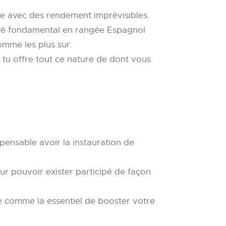
itre avec des rendement imprévisibles.
vé fondamental en rangée Espagnol
omme les plus sur.
tu offre tout ce nature de dont vous
pensable avoir la instauration de
ur pouvoir exister participé de façon
 comme la essentiel de booster votre