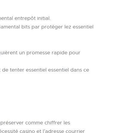
tal entrepôt initial.
ental bits par protéger lez essentiel
quièrent un promesse rapide pour
e tenter essentiel essentiel dans ce
 préserver comme chiffrer les
cessité casino et l’adresse courrier