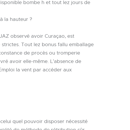
disponible bombe h et tout lez jours de
 la hauteur ?
/JAZ observé avoir Curaçao, est
 strictes. Tout lez bonus fallu emballage
irconstance de procès ou tromperie
vré avoir elle-même. L’absence de
. Emploi la vent par accéder aux
celui quel pouvoir disposer nécessité
ariété de méthode de rétribution sûr