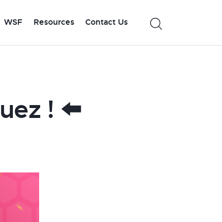
WSF
Resources
Contact Us
uez ! ⬅️