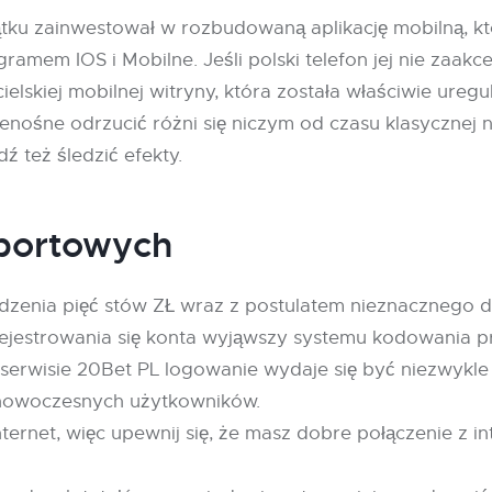
u zainwestował w rozbudowaną aplikację mobilną, któ
amem IOS i Mobilne. Jeśli polski telefon jej nie zaa
elskiej mobilnej witryny, która została właściwie ure
nośne odrzucić różni się niczym od czasu klasycznej n
ź też śledzić efekty.
portowych
dzenia pięć stów ZŁ wraz z postulatem nieznacznego 
ejestrowania się konta wyjąwszy systemu kodowania 
erwisie 20Bet PL logowanie wydaje się być niezwykle 
 nowoczesnych użytkowników.
ternet, więc upewnij się, że masz dobre połączenie z