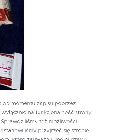
jąc od momentu zapisu poprzez
wyłącznie na funkcjonalność strony
Sprawdziliśmy też możliwości
ostanowiliśmy przyjrzeć się stronie
bom, które zauważą u mojej dziurki