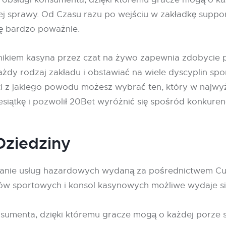
j sprawy. Od Czasu razu po wejściu w zakładkę suppor
gę bardzo poważnie.
ikiem kasyna przez czat na żywo zapewnia zdobycie p
żdy rodzaj zakładu i obstawiać na wiele dyscyplin spo
i z jakiego powodu możesz wybrać ten, który w najwyż
esiątkę i pozwolił 20Bet wyróżnić się spośród konkurenc
Dziedziny
owanie usług hazardowych wydaną za pośrednictwem Cu
ów sportowych i konsol kasynowych możliwe wydaje się 
nsumenta, dzięki któremu gracze mogą o każdej porze 