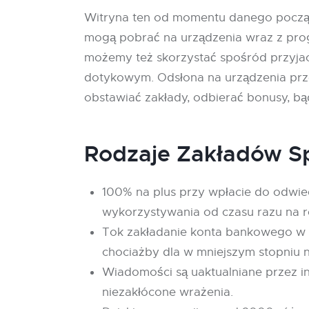
Witryna ten od momentu danego początk
mogą pobrać na urządzenia wraz z progr
możemy też skorzystać spośród przyjaci
dotykowym. Odsłona na urządzenia prze
obstawiać zakłady, odbierać bonusy, bąd
Rodzaje Zakładów S
100% na plus przy wpłacie do odwie
wykorzystywania od czasu razu na r
Tok zakładanie konta bankowego w s
chociażby dla w mniejszym stopniu
Wiadomości są uaktualniane przez in
niezakłócone wrażenia.