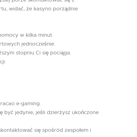
tu, widać, że kasyno porządnie
omocy w kilka minut.
rtowych jednocześnie.
szym stopniu Ci się pociąga.
ji.
racao e-gaming.
być jedynie, jeśli dzierżysz ukończone
skontaktować się spośród zespołem i