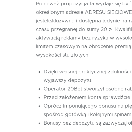
Ponieważ propozycja ta wydaje się by
określonym adresie ADRESU SIECIOWEG
jestekskluzywna i dostępna jedynie na 
czasu przegranej do sumy 30 zł. Kwalif
aktywacją reklamy bez ryzyka w wysokoś
limitem czasowym na obrócenie premią.
wysokości stu złotych.
Dzięki własnej praktycznej zdolności
wyjąwszy depozytu.
Operator 20Bet stworzył osobne rab
Przed założeniem konta sprawdźcie 
Oprócz imponującego bonusu na pię
spośród gotówką i kolejnymi spinami
Bоnusy bеz dеpоzytu są zаzwyczаj оf