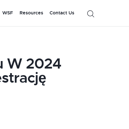
WSF
Resources
Contact Us
u W 2024
strację