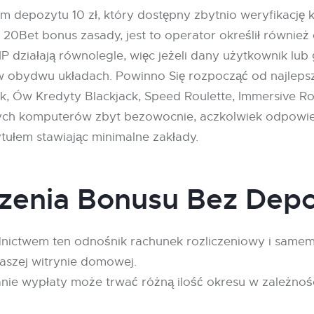
em depozytu 10 zł, który dostępny zbytnio weryfikacj
 20Bet bonus zasady, jest to operator określił również
działają równolegle, więc jeżeli dany użytkownik lub g
w obydwu układach. Powinno Się rozpocząć od najleps
k, Ów Kredyty Blackjack, Speed Roulette, Immersive Rou
tych komputerów zbyt bezowocnie, aczkolwiek odpowi
tułem stawiając minimalne zakłady.
czenia Bonusu Bez Dep
ictwem ten odnośnik rachunek rozliczeniowy i samemu 
aszej witrynie domowej.
nie wypłaty może trwać różną ilość okresu w zależnoś