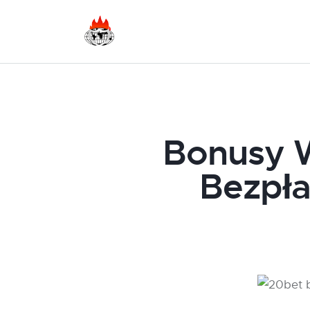
Bonusy 
Bezpła