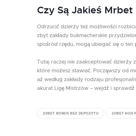
Czy Są Jakieś Mrbe
Odrzucić dzierży też możliwości rozbici
zbyt zakłady bukmacherskie przydzielon
spośród rzędu, mogą ubiegać się o ten 
Tutaj raczej nie zaakceptować dzierży 
które możesz stawiać. Począwszy od 
aż według zakłady rodzaju profesjonali
akurat Ligę Mistrzów – wejdź i sprawdź
20BET BONUS BEZ DEPOZYTU
20BET KOD 