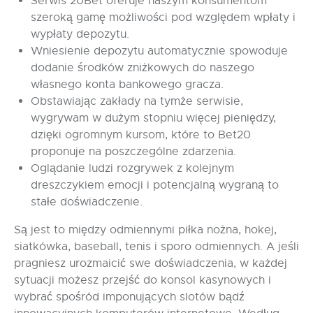
Serwis 20Bet oferuje naszym konsumentom
szeroką gamę możliwości pod względem wpłaty i
wypłaty depozytu.
Wniesienie depozytu automatycznie spowoduje
dodanie środków zniżkowych do naszego
własnego konta bankowego gracza.
Obstawiając zakłady na tymże serwisie,
wygrywam w dużym stopniu więcej pieniędzy,
dzięki ogromnym kursom, które to Bet20
proponuje na poszczególne zdarzenia.
Oglądanie ludzi rozgrywek z kolejnym
dreszczykiem emocji i potencjalną wygraną to
stałe doświadczenie.
Są jest to między odmiennymi piłka nożna, hokej,
siatkówka, baseball, tenis i sporo odmiennych. A jeśli
pragniesz urozmaicić swe doświadczenia, w każdej
sytuacji możesz przejść do konsol kasynowych i
wybrać spośród imponujących slotów bądź