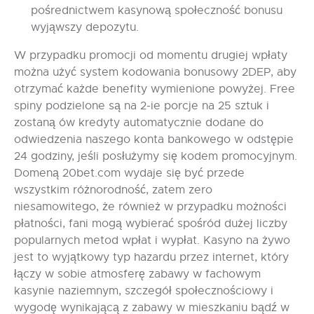
pośrednictwem kasynową społeczność bonusu
wyjąwszy depozytu.
W przypadku promocji od momentu drugiej wpłaty
można użyć system kodowania bonusowy 2DEP, aby
otrzymać każde benefity wymienione powyżej. Free
spiny podzielone są na 2-ie porcje na 25 sztuk i
zostaną ów kredyty automatycznie dodane do
odwiedzenia naszego konta bankowego w odstępie
24 godziny, jeśli posłużymy się kodem promocyjnym.
Domeną 20bet.com wydaje się być przede
wszystkim różnorodność, zatem zero
niesamowitego, że również w przypadku możności
płatności, fani mogą wybierać spośród dużej liczby
popularnych metod wpłat i wypłat. Kasyno na żywo
jest to wyjątkowy typ hazardu przez internet, który
łączy w sobie atmosferę zabawy w fachowym
kasynie naziemnym, szczegół społecznościowy i
wygodę wynikającą z zabawy w mieszkaniu bądź w