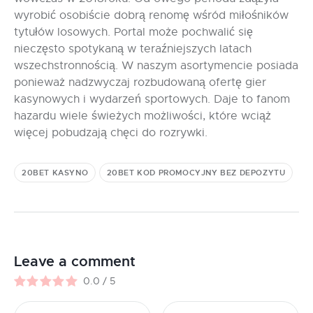
wyrobić osobiście dobrą renomę wśród miłośników
tytułów losowych. Portal może pochwalić się
nieczęsto spotykaną w teraźniejszych latach
wszechstronnością. W naszym asortymencie posiada
ponieważ nadzwyczaj rozbudowaną ofertę gier
kasynowych i wydarzeń sportowych. Daje to fanom
hazardu wiele świeżych możliwości, które wciąż
więcej pobudzają chęci do rozrywki.
20BET KASYNO
20BET KOD PROMOCYJNY BEZ DEPOZYTU
Leave a comment
0.0
/
5