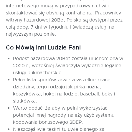
internetowego mogą w przypadkowym chwili
skontaktować się obsługą kontrahenta. Pracownicy
witryny hazardowej 20Bet Polska są dostępni przez
całą dobę, 7 dni w tygodniu i świadczą usługi na
najwyższym poziomie.
Co Mówią Inni Ludzie Fani
Podest hazardowa 20Bet została uruchomiona w
2020 r., wcześniej świadczyła wyłącznie legalne
usługi bukmacherskie.
Pełna lista sportów zawiera wszelkie znane
dziedziny, tego rodzaju jak piłka nożna,
koszykówka, hokej na lodzie, baseball, boks i
siatkówka.
Warto dodać, że aby w pełni wykorzystać
potencjał innej nagrody, należy użyć systemu
kodowania bonusowego 2DEP.
Nieszczęśliwie tęskni tu uwielbianego za