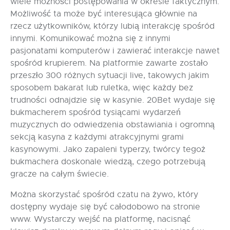
wiele możności postępowania w okresie faktycznym.
Możliwość ta może być interesująca głównie na
rzecz użytkowników, którzy lubią interakcję spośród
innymi. Komunikować można się z innymi
pasjonatami komputerów i zawierać interakcje nawet
spośród krupierem. Na platformie zawarte zostało
przeszło 300 różnych sytuacji live, takowych jakim
sposobem bakarat lub ruletka, więc każdy bez
trudności odnajdzie się w kasynie. 20Bet wydaje się
bukmacherem spośród tysiącami wydarzeń
muzycznych do odwiedzenia obstawiania i ogromną
sekcją kasyna z każdymi atrakcyjnymi grami
kasynowymi. Jako zapaleni typerzy, twórcy tegoż
bukmachera doskonale wiedzą, czego potrzebują
gracze na całym świecie.
Można skorzystać spośród czatu na żywo, który
dostępny wydaje się być całodobowo na stronie
www. Wystarczy wejść na platformę, nacisnąć