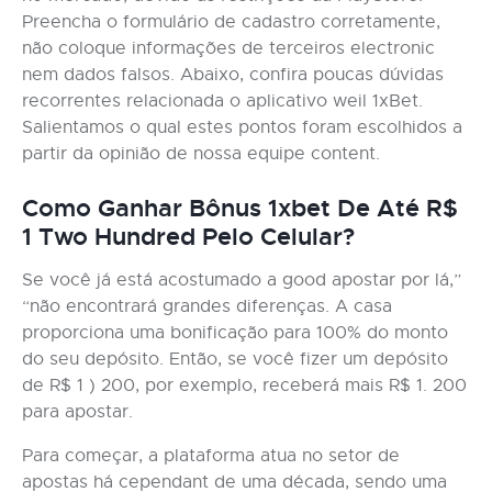
Preencha o formulário de cadastro corretamente,
não coloque informações de terceiros electronic
nem dados falsos. Abaixo, confira poucas dúvidas
recorrentes relacionada o aplicativo weil 1xBet.
Salientamos o qual estes pontos foram escolhidos a
partir da opinião de nossa equipe content.
Como Ganhar Bônus 1xbet De Até R$
1 Two Hundred Pelo Celular?
Se você já está acostumado a good apostar por lá,”
“não encontrará grandes diferenças. A casa
proporciona uma bonificação para 100% do monto
do seu depósito. Então, se você fizer um depósito
de R$ 1 ) 200, por exemplo, receberá mais R$ 1. 200
para apostar.
Para começar, a plataforma atua no setor de
apostas há cependant de uma década, sendo uma