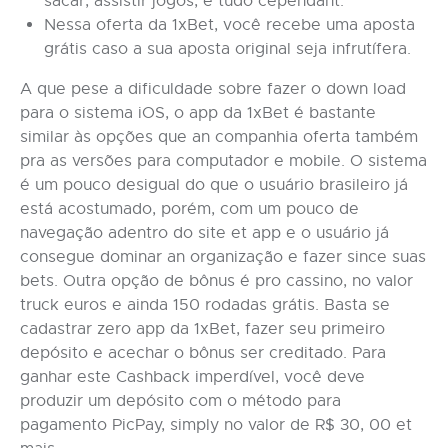
sacar, assistir jogos, e tudo cependant.
Nessa oferta da 1xBet, você recebe uma aposta
grátis caso a sua aposta original seja infrutífera.
A que pese a dificuldade sobre fazer o down load
para o sistema iOS, o app da 1xBet é bastante
similar às opções que an companhia oferta também
pra as versões para computador e mobile. O sistema
é um pouco desigual do que o usuário brasileiro já
está acostumado, porém, com um pouco de
navegação adentro do site et app e o usuário já
consegue dominar an organização e fazer since suas
bets. Outra opção de bônus é pro cassino, no valor
truck euros e ainda 150 rodadas grátis. Basta se
cadastrar zero app da 1xBet, fazer seu primeiro
depósito e acechar o bônus ser creditado. Para
ganhar este Cashback imperdível, você deve
produzir um depósito com o método para
pagamento PicPay, simply no valor de R$ 30, 00 et