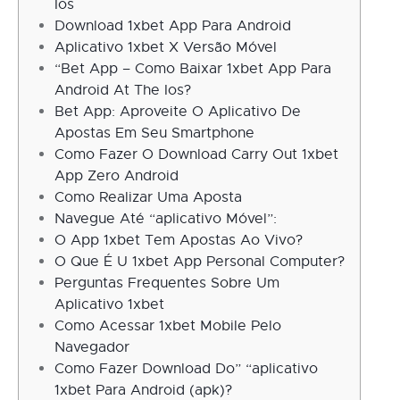
Ios
Download 1xbet App Para Android
Aplicativo 1xbet X Versão Móvel
“Bet App – Como Baixar 1xbet App Para
Android At The Ios?
Bet App: Aproveite O Aplicativo De
Apostas Em Seu Smartphone
Como Fazer O Download Carry Out 1xbet
App Zero Android
Como Realizar Uma Aposta
Navegue Até “aplicativo Móvel”:
O App 1xbet Tem Apostas Ao Vivo?
O Que É U 1xbet App Personal Computer?
Perguntas Frequentes Sobre Um
Aplicativo 1xbet
Como Acessar 1xbet Mobile Pelo
Navegador
Como Fazer Download Do” “aplicativo
1xbet Para Android (apk)?