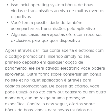
Isso inclui operating-system bônus de boas-
vindas e transmissões ao vivo de muitos eventos
esportivos.
Você tem a possibilidade de também
acompanhar as transmissões pelo aplicativo.
Algumas casas para apostas oferecem recursos
exclusivos para qualquer dispositivo.
Agora através da” “tua conta aberta electronic com
o código promocional inserido simply no seu
primeiro depósito em qualquer opção de
pagamento, ele será ativado electronic você poderá
aproveitar. Outra forma sobre conseguir um bônus
no site et no 1xBet application é através para
códigos promocionais. De posse do código, você
pode utilizá-lo no ato carry out cadastro ou em outro
momento, afin de resgatar uma promoção
específica. Confira, a new seguir, ofertas sobre
bônus de boas-vindas para novos usuários da