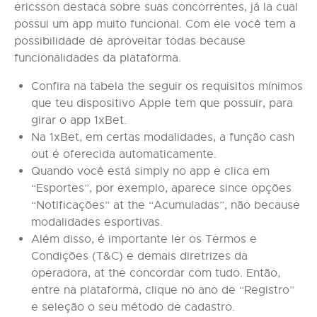
ericsson destaca sobre suas concorrentes, já la cual
possui um app muito funcional. Com ele você tem a
possibilidade de aproveitar todas because
funcionalidades da plataforma.
Confira na tabela the seguir os requisitos mínimos
que teu dispositivo Apple tem que possuir, para
girar o app 1xBet.
Na 1xBet, em certas modalidades, a função cash
out é oferecida automaticamente.
Quando você está simply no app e clica em
“Esportes”, por exemplo, aparece since opções
“Notificações” at the “Acumuladas”, não because
modalidades esportivas.
Além disso, é importante ler os Termos e
Condições (T&C) e demais diretrizes da
operadora, at the concordar com tudo. Então,
entre na plataforma, clique no ano de “Registro”
e seleção o seu método de cadastro.