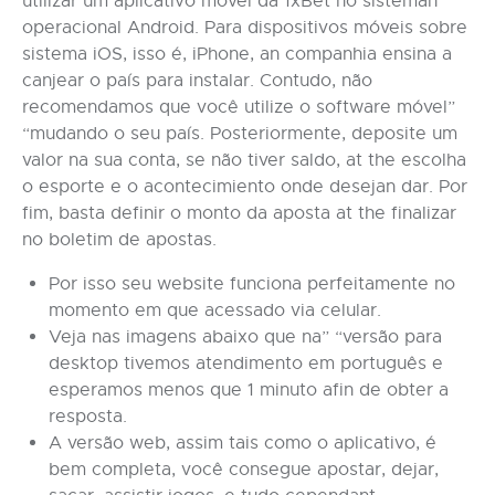
utilizar um aplicativo móvel da 1xBet no sisteman
operacional Android. Para dispositivos móveis sobre
sistema iOS, isso é, iPhone, an companhia ensina a
canjear o país para instalar. Contudo, não
recomendamos que você utilize o software móvel”
“mudando o seu país. Posteriormente, deposite um
valor na sua conta, se não tiver saldo, at the escolha
o esporte e o acontecimiento onde desejan dar. Por
fim, basta definir o monto da aposta at the finalizar
no boletim de apostas.
Por isso seu website funciona perfeitamente no
momento em que acessado via celular.
Veja nas imagens abaixo que na” “versão para
desktop tivemos atendimento em português e
esperamos menos que 1 minuto afin de obter a
resposta.
A versão web, assim tais como o aplicativo, é
bem completa, você consegue apostar, dejar,