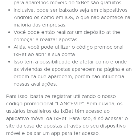
para aparelhos móveis do 1xBet são gratuitos.
Inclusive, pode ser baixado seja em dispositivos
Android os como em iOS, o que não acontece na
maioria das empresas.
Você pode então realizar um depósito at the
começar a realizar apostas.
Aliás, você pode utilizar o código promocional
1xBet ao abrir a sua conta.
Isso tem a possibilidade de afetar como e onde
as viviendas de apostas aparecem na página e an
ordem na que aparecem, porém não influencia
nossas avaliações.
Para isso, basta ze registrar utilizando o nosso
código promocional “LANCEVIP”. Sem dúvida, os
usuários brasileiros da 1xBet têm acesso ao
aplicativo móvel da 1xBet. Para isso, é só acessar o
site da casa de apostas através do seu dispositivo
móvel e baixar um app para ter acesso.