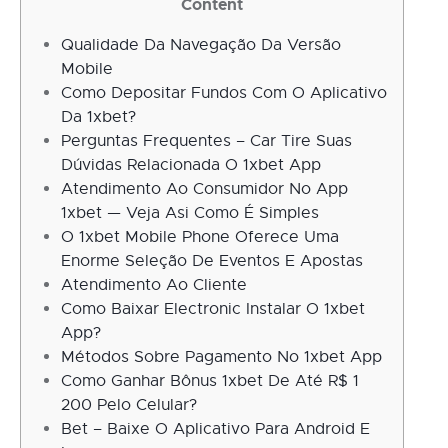
Content
Qualidade Da Navegação Da Versão
Mobile
Como Depositar Fundos Com O Aplicativo
Da 1xbet?
Perguntas Frequentes – Car Tire Suas
Dúvidas Relacionada O 1xbet App
Atendimento Ao Consumidor No App
1xbet — Veja Asi Como É Simples
O 1xbet Mobile Phone Oferece Uma
Enorme Seleção De Eventos E Apostas
Atendimento Ao Cliente
Como Baixar Electronic Instalar O 1xbet
App?
Métodos Sobre Pagamento No 1xbet App
Como Ganhar Bônus 1xbet De Até R$ 1
200 Pelo Celular?
Bet – Baixe O Aplicativo Para Android E