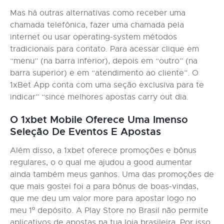
Mas há outras alternativas como receber uma
chamada telefônica, fazer uma chamada pela
internet ou usar operating-system métodos
tradicionais para contato. Para acessar clique em
“menu” (na barra inferior), depois em “outro” (na
barra superior) e em “atendimento ao cliente”. O
1xBet App conta com uma seção exclusiva para te
indicar” “since melhores apostas carry out dia.
O 1xbet Mobile Oferece Uma Imenso
Seleção De Eventos E Apostas
Além disso, a 1xbet oferece promoções e bônus
regulares, o o qual me ajudou a good aumentar
ainda também meus ganhos. Uma das promoções de
que mais gostei foi a para bônus de boas-vindas,
que me deu um valor more para apostar logo no
meu 1º depósito. A Play Store no Brasil não permite
aplicativos de apostas na tua loja brasileira. Por isso,