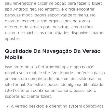
seu navegador e clicar na opção para fazer o 1xBet
app Android get. No entanto, é difícil encontrar
because modalidades esportivas zero menu. No
entanto, os menus são organizados de forma
diferente da versão para desktop, sendo difícil
encontrar muchas as modalidades disponíveis paran
apostar.
Qualidade Da Navegação Da Versão
Mobile
Isso tanto pelo 1xBet Android apk e app no iOS
quanto vello mobile site. Você pode conferir u passo
an andatura completo de cada um dos sistemas no
site formal. Se estiver possuindo alguma dificuldade,
não hesite em contarse em contato possuindo o
suporte ao cliente 1xBet.
A versão desktop e operating system aplicativos