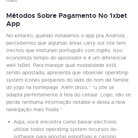
mais.
Métodos Sobre Pagamento No 1xbet
App
No entanto, quando instalamos o app pra Android,
percebemos que algumas áreas carry out site tem
trechos que misturam português com inglês. Isso
economiza tempo do apostador e é um diferencial
weil 1xBet. Para manejar qual modalidade está
sendo apostada, apresenta que observar operating-
system ícones pequenos do lado do nom de famille
do jogo na homepage. Além disso,” “u site se
adapta perfeitamente à tela do celular. Logo, não se
perde nenhuma informação notable e deixa a new
navegação mais fluida.”
Aqui, você encontra como baixar electronic
utilizar todos operating system recursos do
software para apostas esportivas e cassino.