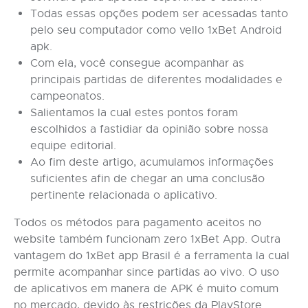
Todas essas opções podem ser acessadas tanto
pelo seu computador como vello 1xBet Android
apk.
Com ela, você consegue acompanhar as
principais partidas de diferentes modalidades e
campeonatos.
Salientamos la cual estes pontos foram
escolhidos a fastidiar da opinião sobre nossa
equipe editorial.
Ao fim deste artigo, acumulamos informações
suficientes afin de chegar an uma conclusão
pertinente relacionada o aplicativo.
Todos os métodos para pagamento aceitos no
website também funcionam zero 1xBet App. Outra
vantagem do 1xBet app Brasil é a ferramenta la cual
permite acompanhar since partidas ao vivo. O uso
de aplicativos em manera de APK é muito comum
no mercado, devido às restrições da PlayStore.