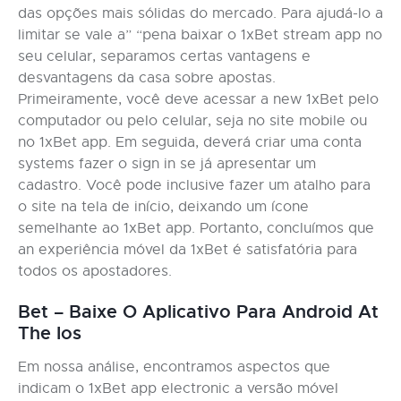
das opções mais sólidas do mercado. Para ajudá-lo a
limitar se vale a” “pena baixar o 1xBet stream app no
seu celular, separamos certas vantagens e
desvantagens da casa sobre apostas.
Primeiramente, você deve acessar a new 1xBet pelo
computador ou pelo celular, seja no site mobile ou
no 1xBet app. Em seguida, deverá criar uma conta
systems fazer o sign in se já apresentar um
cadastro. Você pode inclusive fazer um atalho para
o site na tela de início, deixando um ícone
semelhante ao 1xBet app. Portanto, concluímos que
an experiência móvel da 1xBet é satisfatória para
todos os apostadores.
Bet – Baixe O Aplicativo Para Android At
The Ios
Em nossa análise, encontramos aspectos que
indicam o 1xBet app electronic a versão móvel