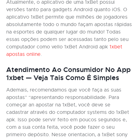
Atualmente, o aplicativo de uma 1xBet possui
versões tanto para gadgets Android quanto iOS. O
aplicativo 1xBet permite que milhões de jogadores
absolutamente todo o mundo façam apostas rápidas
na esportes de qualquer lugar do mundo! Todas
essas opções podem ser acessadas tanto pelo seu
computador como vello 1xBet Android apk
1xbet
apostas online
.
Atendimento Ao Consumidor No App
1xbet — Veja Tais Como É Simples
Ademais, recomendamos que você faça as suas
apostas” “apresentando responsabilidade. Para
começar an apostar na 1xBet, você deve se
cadastrar através do computador systems do 1xBet
apk. Isso pode servir feito em poucos segundos e,
com a sua conta feita, você pode fazer o seu
primeiro depósito. Nesse orientacion, a 1xBet sony