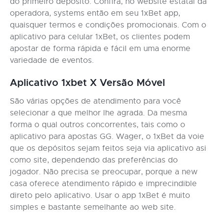
do primeiro depósito. Confira, no website estatal da
operadora, systems então em seu 1xBet app,
quaisquer termos e condições promocionais. Com o
aplicativo para celular 1xBet, os clientes podem
apostar de forma rápida e fácil em uma enorme
variedade de eventos.
Aplicativo 1xbet X Versão Móvel
São várias opções de atendimento para você
selecionar a que melhor lhe agrada. Da mesma
forma o qual outros concorrentes, tais como o
aplicativo para apostas GG. Wager, o 1xBet da voie
que os depósitos sejam feitos seja via aplicativo asi
como site, dependendo das preferências do
jogador. Não precisa se preocupar, porque a new
casa oferece atendimento rápido e imprecindible
direto pelo aplicativo. Usar o app 1xBet é muito
simples e bastante semelhante ao web site.