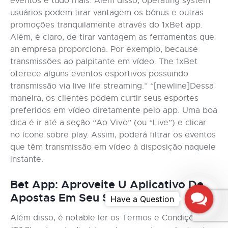
eventos e tudo mais. Além disso, operating system
usuários podem tirar vantagem os bônus e outras
promoções tranquilamente através do 1xBet app.
Além, é claro, de tirar vantagem as ferramentas que
an empresa proporciona. Por exemplo, because
transmissões ao palpitante em vídeo. The 1xBet
oferece alguns eventos esportivos possuindo
transmissão via live life streaming.” “[newline]Dessa
maneira, os clientes podem curtir seus esportes
preferidos em vídeo diretamente pelo app. Uma boa
dica é ir até a seção “Ao Vivo” (ou “Live”) e clicar
no ícone sobre play. Assim, poderá filtrar os eventos
que têm transmissão em vídeo à disposição naquele
instante.
Bet App: Aproveite U Aplicativo De
Apostas Em Seu Smartphone
Contac
Além disso, é notable ler os Termos e Condições