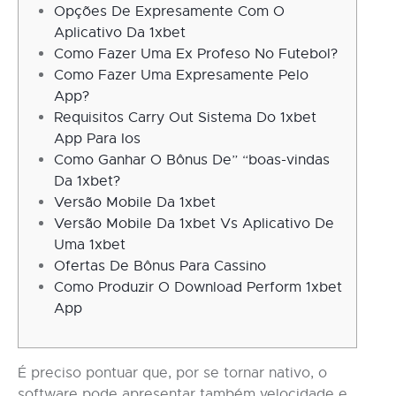
Opções De Expresamente Com O
Aplicativo Da 1xbet
Como Fazer Uma Ex Profeso No Futebol?
Como Fazer Uma Expresamente Pelo
App?
Requisitos Carry Out Sistema Do 1xbet
App Para Ios
Como Ganhar O Bônus De” “boas-vindas
Da 1xbet?
Versão Mobile Da 1xbet
Versão Mobile Da 1xbet Vs Aplicativo De
Uma 1xbet
Ofertas De Bônus Para Cassino
Como Produzir O Download Perform 1xbet
App
É preciso pontuar que, por se tornar nativo, o
software pode apresentar também velocidade e