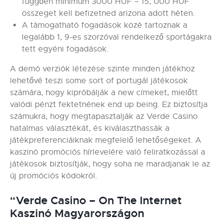
függően minimum 3000 HUF – 15, 000 HUF
összeget kell befizetned arizona adott héten.
A támogatható fogadások közé tartoznak a
legalább 1, 9-es szorzóval rendelkező sportágakra
tett egyéni fogadások.
A demó verziók létezése szinte minden játékhoz
lehetővé teszi some sort of portugál játékosok
számára, hogy kipróbálják a new címeket, mielőtt
valódi pénzt fektetnének end up being. Ez biztosítja
számukra, hogy megtapasztalják az Verde Casino
hatalmas választékát, és kiválaszthassák a
játékpreferenciáiknak megfelelő lehetőségeket. A
kaszinó promóciós hírlevelére való feliratkozással a
játékosok biztosítják, hogy soha ne maradjanak le az
új promóciós kódokról.
“Verde Casino – On The Internet
Kaszinó Magyarországon