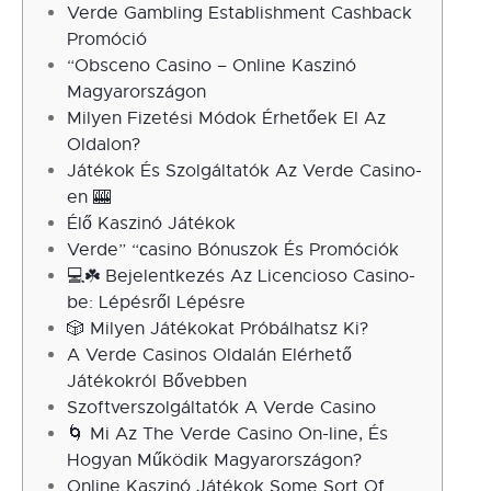
Verde Gambling Establishment Cashback
Promóció
“Obsceno Casino – Online Kaszinó
Magyarországon
Milyen Fizetési Módok Érhetőek El Az
Oldalon?
Játékok És Szolgáltatók Az Verde Casino-
en 🎰
Élő Kaszinó Játékok
Verde” “сasino Bónuszok És Promóciók
💻☘️ Bejelentkezés Az Licencioso Casino-
be: Lépésről Lépésre
🎲 Milyen Játékokat Próbálhatsz Ki?
A Verde Casinos Oldalán Elérhető
Játékokról Bővebben
Szoftverszolgáltatók A Verde Casino
🌀 Mi Az The Verde Casino On-line, És
Hogyan Működik Magyarországon?
Online Kaszinó Játékok Some Sort Of