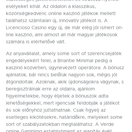
esélyeket kínál. Az oldalon a klasszikus,
közönségkedvenc online kaszinó játékok mellett
találhatsz számtalan új, innovatív játékot is. A
Licencioso Casino egy új, de már elég jól ismert on-
line kaszinó, ami almost all már magyar játékosok
számára is elérhetővé vált.
Az anyavállalat, amely some sort of szerencsejáték
engedélyekért felel, a Briantie Minimal pedig a
kaszinó közvetlen, úgynevezett operátora. A bónusz
ajánlatok, bár nincs belőlük nagyon sok, mégis jól
átgondoltak. Azoknak, akik újdonságokra vágynak, s
beregisztrálnak erre az oldalra, ajánlom
figyelmetekbe, hogy éljetek a bónuszok adta
lehetőségekkel, mert igencsak feldobják a játékot
és sok előnyhöz juttathatnak. Csak figyelj az
esetleges kikötésekre, határidőkre, melyeket some
sort of szabályzatokban megtalálhatsz. A Verde
online Gambling establishment az alapítás évét