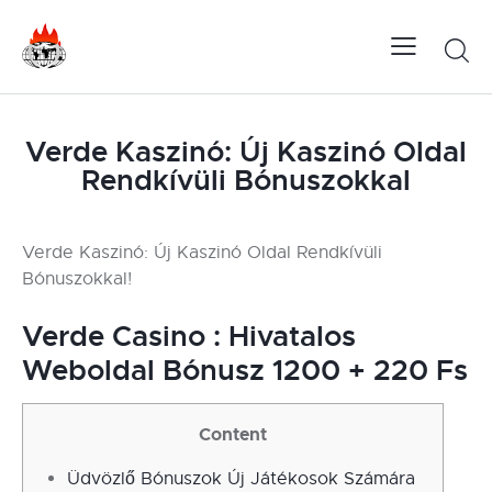
Verde Kaszinó: Új Kaszinó Oldal
Rendkívüli Bónuszokkal
Verde Kaszinó: Új Kaszinó Oldal Rendkívüli
Bónuszokkal!
Verde Casino ️: Hivatalos
Weboldal Bónusz 1200 + 220 Fs
Content
Üdvözlő Bónuszok Új Játékosok Számára