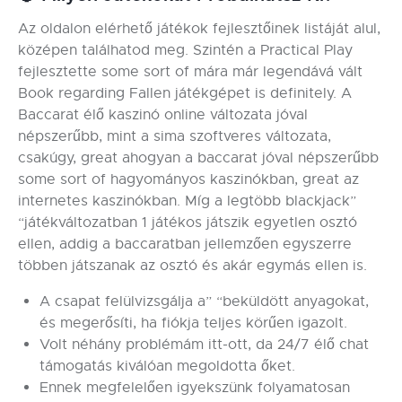
Az oldalon elérhető játékok fejlesztőinek listáját alul,
középen találhatod meg. Szintén a Practical Play
fejlesztette some sort of mára már legendává vált
Book regarding Fallen játékgépet is definitely. A
Baccarat élő kaszinó online változata jóval
népszerűbb, mint a sima szoftveres változata,
csakúgy, great ahogyan a baccarat jóval népszerűbb
some sort of hagyományos kaszinókban, great az
internetes kaszinókban. Míg a legtöbb blackjack”
“játékváltozatban 1 játékos játszik egyetlen osztó
ellen, addig a baccaratban jellemzően egyszerre
többen játszanak az osztó és akár egymás ellen is.
A csapat felülvizsgálja a” “beküldött anyagokat,
és megerősíti, ha fiókja teljes körűen igazolt.
Volt néhány problémám itt-ott, da 24/7 élő chat
támogatás kiválóan megoldotta őket.
Ennek megfelelően igyekszünk folyamatosan