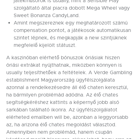
játékműsorok is usually, mint a Sensible Play
szolgáltató által piacra dobott Mega Wheel vagy
Sweet Bonanza CandyLand.
Amint megszereznek egy meghatározott számú
compensation pontot, a játékosok automatikusan
szintet lépnek, és megkapják a new szintjüknek
megfelelő kijelölt státuszt.
A kaszinóban elérhető bónuszok óriásiak hiszen
óriási extrákat nyújthatnak, miközben könnyen is
usually teljesíthetőek a feltételek. A Verde Gambling
establishment Magyarország ügyfélszolgálata
azonnal a rendelkezésedre áll élő chaten keresztül,
ha bármilyen problémád adódna. Az élő chates
segítségkéréshez kattints a képernyő jobb alsó
sarkában található ikonra. Az ügyfélszolgálatot
elérheted emailben will be, azonban a leggyorsabb
az, ha arizona élő chates megoldást választod.
Amennyiben nem problémád, hanem csupán