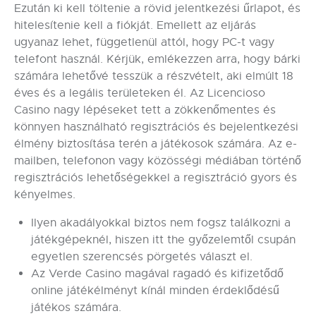
Ezután ki kell töltenie a rövid jelentkezési űrlapot, és
hitelesítenie kell a fiókját. Emellett az eljárás
ugyanaz lehet, függetlenül attól, hogy PC-t vagy
telefont használ. Kérjük, emlékezzen arra, hogy bárki
számára lehetővé tesszük a részvételt, aki elmúlt 18
éves és a legális területeken él. Az Licencioso
Casino nagy lépéseket tett a zökkenőmentes és
könnyen használható regisztrációs és bejelentkezési
élmény biztosítása terén a játékosok számára. Az e-
mailben, telefonon vagy közösségi médiában történő
regisztrációs lehetőségekkel a regisztráció gyors és
kényelmes.
Ilyen akadályokkal biztos nem fogsz találkozni a
játékgépeknél, hiszen itt the győzelemtől csupán
egyetlen szerencsés pörgetés választ el.
Az Verde Casino magával ragadó és kifizetődő
online játékélményt kínál minden érdeklődésű
játékos számára.