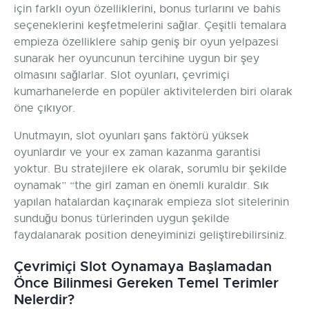
için farklı oyun özelliklerini, bonus turlarını ve bahis
seçeneklerini keşfetmelerini sağlar. Çeşitli temalara
empieza özelliklere sahip geniş bir oyun yelpazesi
sunarak her oyuncunun tercihine uygun bir şey
olmasını sağlarlar. Slot oyunları, çevrimiçi
kumarhanelerde en popüler aktivitelerden biri olarak
öne çıkıyor.
Unutmayın, slot oyunları şans faktörü yüksek
oyunlardır ve your ex zaman kazanma garantisi
yoktur. Bu stratejilere ek olarak, sorumlu bir şekilde
oynamak” “the girl zaman en önemli kuraldır. Sık
yapılan hatalardan kaçınarak empieza slot sitelerinin
sunduğu bonus türlerinden uygun şekilde
faydalanarak position deneyiminizi geliştirebilirsiniz.
Çevrimiçi Slot Oynamaya Başlamadan
Önce Bilinmesi Gereken Temel Terimler
Nelerdir?