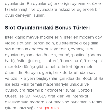
oyunlarıdır. Bu oyunlar eğlence için oynanmak üzere
tasarlanmıştır ve oyunculara risksiz ve eğlenceli bir
oyun deneyimi sunar.
Slot Oyunlarındaki Bonus Türleri
İster klasik meyve makinelerini ister en modern day
video slotlarını tercih edin, bu sitelerdeki çeşitlilik
sizi memnun edecek düzeydedir. Çevrimiçi slot
oyunları oynamadan önce ‘çevrim’, ‘payline’ (ödeme
hattı), ‘wild’ (joker), ‘scatter’, ‘bonus turu’, ‘free spin’
(ücretsiz dönüş) gibi temel terimleri öğrenmek
önemlidir. Bu oyun, geniş bir kitle tarafından sevilir
ve özellikle yeni başlayanlar için idealdir. Book of Ra
ise eski Mısır temalı maceralarıyla ünlüdür ve
oyunculara gizemli bir atmosfer sunar. Gonzo’s
Quest, ise 3D IMAGES grafikleri ve interaktif
özellikleriyle modern slot machine oynamanın tadını
çıkarmanızı sağlar
sugar rush
.