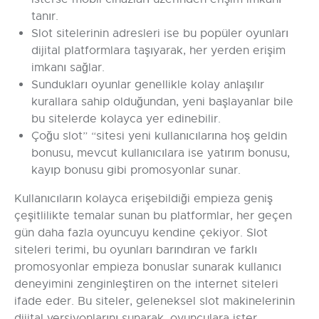
tanır.
Slot sitelerinin adresleri ise bu popüler oyunları
dijital platformlara taşıyarak, her yerden erişim
imkanı sağlar.
Sundukları oyunlar genellikle kolay anlaşılır
kurallara sahip olduğundan, yeni başlayanlar bile
bu sitelerde kolayca yer edinebilir.
Çoğu slot” “sitesi yeni kullanıcılarına hoş geldin
bonusu, mevcut kullanıcılara ise yatırım bonusu,
kayıp bonusu gibi promosyonlar sunar.
Kullanıcıların kolayca erişebildiği empieza geniş
çeşitlilikte temalar sunan bu platformlar, her geçen
gün daha fazla oyuncuyu kendine çekiyor. Slot
siteleri terimi, bu oyunları barındıran ve farklı
promosyonlar empieza bonuslar sunarak kullanıcı
deneyimini zenginleştiren on the internet siteleri
ifade eder. Bu siteler, geleneksel slot makinelerinin
dijital versiyonlarını sunarak, oyunculara ister