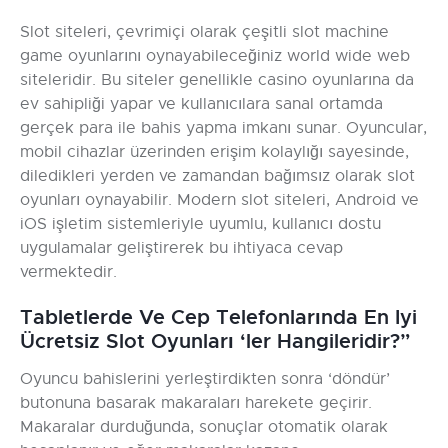
Slot siteleri, çevrimiçi olarak çeşitli slot machine
game oyunlarını oynayabileceğiniz world wide web
siteleridir. Bu siteler genellikle casino oyunlarına da
ev sahipliği yapar ve kullanıcılara sanal ortamda
gerçek para ile bahis yapma imkanı sunar. Oyuncular,
mobil cihazlar üzerinden erişim kolaylığı sayesinde,
diledikleri yerden ve zamandan bağımsız olarak slot
oyunları oynayabilir. Modern slot siteleri, Android ve
iOS işletim sistemleriyle uyumlu, kullanıcı dostu
uygulamalar geliştirerek bu ihtiyaca cevap
vermektedir.
Tabletlerde Ve Cep Telefonlarında En Iyi
Ücretsiz Slot Oyunları ‘ler Hangileridir?”
Oyuncu bahislerini yerleştirdikten sonra ‘döndür’
butonuna basarak makaraları harekete geçirir.
Makaralar durduğunda, sonuçlar otomatik olarak