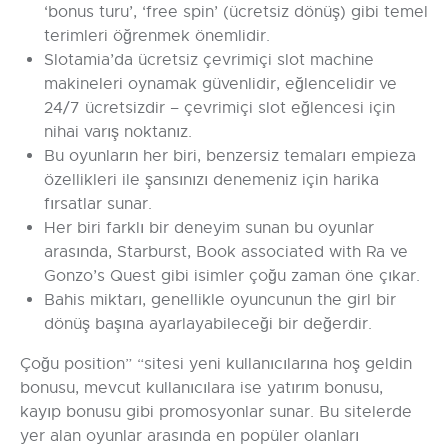
‘bonus turu’, ‘free spin’ (ücretsiz dönüş) gibi temel
terimleri öğrenmek önemlidir.
Slotamia’da ücretsiz çevrimiçi slot machine
makineleri oynamak güvenlidir, eğlencelidir ve
24/7 ücretsizdir – çevrimiçi slot eğlencesi için
nihai varış noktanız.
Bu oyunların her biri, benzersiz temaları empieza
özellikleri ile şansınızı denemeniz için harika
fırsatlar sunar.
Her biri farklı bir deneyim sunan bu oyunlar
arasında, Starburst, Book associated with Ra ve
Gonzo’s Quest gibi isimler çoğu zaman öne çıkar.
Bahis miktarı, genellikle oyuncunun the girl bir
dönüş başına ayarlayabileceği bir değerdir.
Çoğu position” “sitesi yeni kullanıcılarına hoş geldin
bonusu, mevcut kullanıcılara ise yatırım bonusu,
kayıp bonusu gibi promosyonlar sunar. Bu sitelerde
yer alan oyunlar arasında en popüler olanları