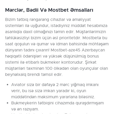
Mərclər, Bədii Və Mostbet Əmsalları
Bizim tətbiq rəngarəng cihazlar və əməliyyat
sistemləri ilə uyğundur, istədiyiniz müddət hesabınıza
asanlıqla daxil olmağınızı təmin edir. Müştərilərimizin
təhlükəsizliyi bizim üçün əsl prioritetdir. Mostbetə bu
saat qoşulun və qumar və idman bahisində möhtəşəm
dünyanın tadını çıxarın! Mostbet-aze45 Azerbaycan
həqiqətli ödənişləri və yüksək düşünülmüş bonus
sistemi ilə etibarlı bukmeker kontorudur. Şirkət
müştəriləri təxminən 100 ölkədən olan oyunçular olan
beynəlxalq brendi təmsil edir.
Aviator sizə bir dəfəyə 2 mərc yiğmaq imkanı
verir, bu isə sizə imkan yaradır ki, oyun
müddətindən maksimum yararlana biləsiniz.
Bukmeykerin tətbiqini cihazımda quraşdırmışam
və ən razıyam.