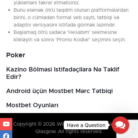
yükləməni təkrar etməlisiniz.
Bunu eləmək ötrü təqdim olunan platformalardan
birini, o cümlədən formal veb saytı, tətbiqi və
adaptiv versiyasını istifadə görmək lazımdır.
Başlamaq ötrü sadəcə ‘Hesabım’ sekmesine
klikləyin və sonra ‘Promo Kodlar’ seçimini seçin.
Poker
Kazino Bölməsi Istifadəçilərə Nə Təklif
Edir?
Android üçün Mostbet Mərc Tətbiqi
Mostbet Oyunları
Contac
Copyright © 2026 Winners Chapel International
Glasgow. All rights reserved.