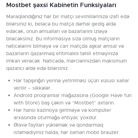
Mostbet şəxsi Kabinetin Funksiyaları
Maraqlandığınız hər bir matçı sevimlilərinizə izafi edə
bilərsiniz ki, beləcə bu matça dərhal gediş əldə
edəcək, onun əmsalları və bazarlarını izləyə
biləcəksiniz. Bu informasiya sizə olmuş matçların
nəticələrini bilməyə və cari matçda aşkar əmsal və
bazarların qazanmaq ehtimalını təhlil etməyinizə
imkan verəcək. Nəticədə, mərclərinizdən maksimum
qazancı əldə edə bilərsiniz.
Hər tapşırığın yerinə yetirilməsi üçün xüsusi xallar
verilir – sikkələr.
Android proqramlar mağazasına (Google Have fun
with Store) baş çəkin və “Mostbet” axtarın.
Hər hansı kazinoya getməyə və kompüter
arxasında oturmağa ehtiyac yoxdur.
Əlavə faylları yükləmək və qondarmaq
istəmədiyiniz halda, hər zaman mobil brauzer