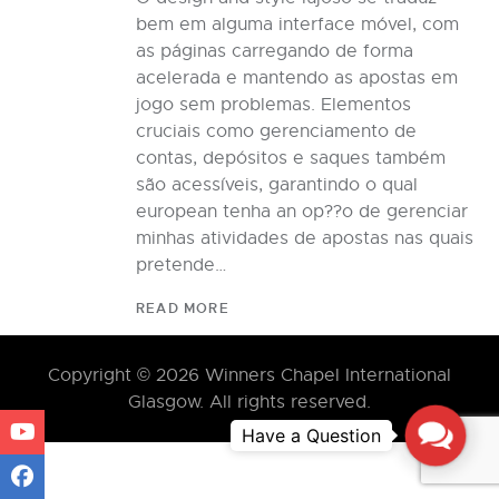
bem em alguma interface móvel, com
as páginas carregando de forma
acelerada e mantendo as apostas em
jogo sem problemas. Elementos
cruciais como gerenciamento de
contas, depósitos e saques também
são acessíveis, garantindo o qual
european tenha an op??o de gerenciar
minhas atividades de apostas nas quais
pretende…
READ MORE
Copyright © 2026 Winners Chapel International
Glasgow. All rights reserved.
Contac