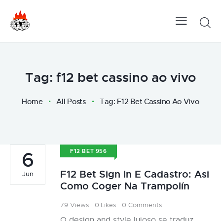
Tag: f12 bet cassino ao vivo
Home
All Posts
Tag: F12 Bet Cassino Ao Vivo
6
F12 BET 956
F12 Bet Sign In E Cadastro: Asi
Jun
Como Coger Na Trampolín
79
Views
0
Likes
0
Comments
O design and style lujoso se traduz