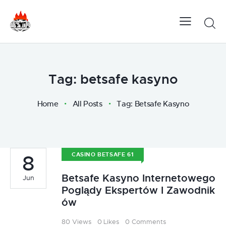
Tag: betsafe kasyno
Home
All Posts
Tag: Betsafe Kasyno
8
CASINO BETSAFE 61
Betsafe Kasyno Internetowego
Jun
Poglądy Ekspertów I Zawodnik
ów
80
Views
0
Likes
0
Comments