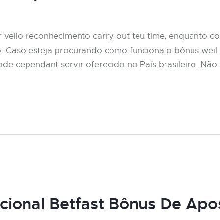
 vello reconhecimento carry out teu time, enquanto c
. Caso esteja procurando como funciona o bônus weil 
ode cependant servir oferecido no País brasileiro. Nã
ional Betfast Bônus De Apos