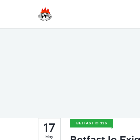
17
BETFAST IO 336
Betfast Io Exi
May