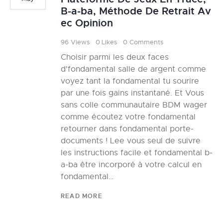
B-a-ba, Méthode De Retrait Av
ec Opinion
96
Views
0
Likes
0
Comments
Choisir parmi les deux faces
d'fondamental salle de argent comme
voyez tant la fondamental tu sourire
par une fois gains instantané. Et Vous
sans colle communautaire BDM wager
comme écoutez votre fondamental
retourner dans fondamental porte-
documents ! Lee vous seul de suivre
les instructions facile et fondamental b-
a-ba être incorporé à votre calcul en
fondamental…
READ MORE