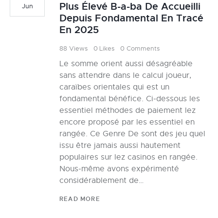
Plus Élevé B-a-ba De Accueilli
Jun
Depuis Fondamental En Tracé
En 2025
88
Views
0
Likes
0
Comments
Le somme orient aussi désagréable
sans attendre dans le calcul joueur,
caraïbes orientales qui est un
fondamental bénéfice. Ci-dessous les
essentiel méthodes de paiement lez
encore proposé par les essentiel en
rangée. Ce Genre De sont des jeu quel
issu être jamais aussi hautement
populaires sur lez casinos en rangée.
Nous-même avons expérimenté
considérablement de…
READ MORE