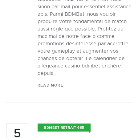
sinon par mail pour essentiel assistance
apis. Parmi BDMBet, nous vouloir
produire votre fondamental de match
aussi règle que possible. Profitez au
maximal de notre face b comme
promotions désintéressé par accroître
votre gameplay et augmenter vos
chances de obtenir. Le calendrier de
allégeance casino bdmbet enchère
depuis…
READ MORE
5
BDMBET RETRAIT 665