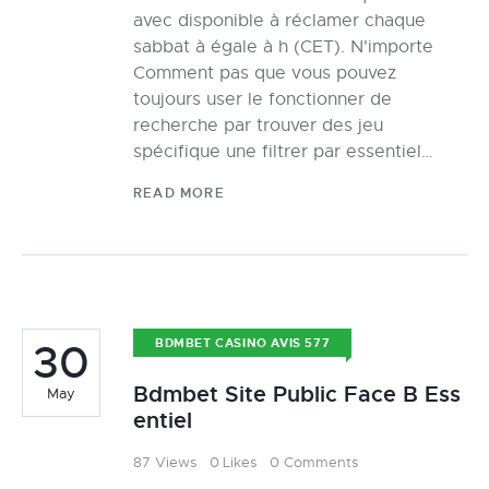
avec disponible à réclamer chaque
sabbat à égale à h (CET). N'importe
Comment pas que vous pouvez
toujours user le fonctionner de
recherche par trouver des jeu
spécifique une filtrer par essentiel…
READ MORE
30
BDMBET CASINO AVIS 577
Bdmbet Site Public Face B Ess
May
entiel
87
Views
0
Likes
0
Comments