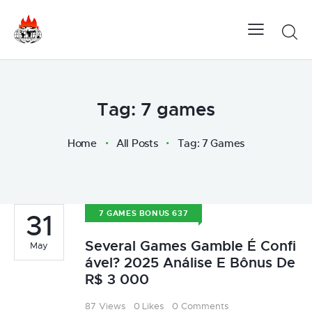
Tag: 7 games
Home
All Posts
Tag: 7 Games
31
7 GAMES BONUS 637
Several Games Gamble É Confi
May
ável? 2025 Análise E Bônus De
R$ 3 000
87
Views
0
Likes
0
Comments