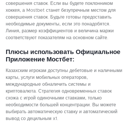
совершения ставок. Если вы будете поклонником
хоккея, а Mostbet станет безупречным местом для
совершения ставок. Будьте готовы предоставить
необходимые документы, если это понадобятся.
Линия, размер коэффициентов и величина маржи
соответствуют показателям на основном сайте.
Плюсы использовать Официальное
Приложение Мостбет:
Казахским игрокам доступны дебетовые и наличными
карты, услуги мобильных операторов,
международные обналичить системы и
криптовалюта. Стратегия одновременных ставок
схожа с игрой одиночными ставками, только
необходимости большей концентрации. Вы можете
выбирать автоматическую ставку и автоматический
вывод со децильным x1.