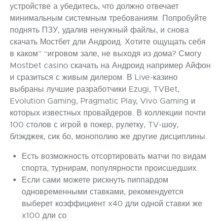
устройстве а убедитесь, что должно отвечает
минимальным системным требованиям. Попробуйте
поднять ПЗУ, удалив ненужный файлы, и снова
скачать Мостбет дли Андроид. Хотите ощущать себя
в каком” “игровом зале, не выходя из дома? Смогу
Mostbet casino скачать на Андроид например Айфон
и сразиться с живым дилером. В Live-казино
выбраны лучшие разработчики Ezugi, TVBet,
Evolution Gaming, Pragmatic Play, Vivo Gaming и
которых известных провайдеров. В коллекции почти
100 столов с игрой в покер, рулетку, TV-шоу,
блэкджек, сик бо, монополию же другие дисциплины.
Есть возможность отсортировать матчи по видам
спорта, турнирам, популярности происшедших.
Если сами можете рискнуть пиппардом
одновременными ставками, рекомендуется
выберет коэффициент x40 дли одной ставки же
x100 дли со.