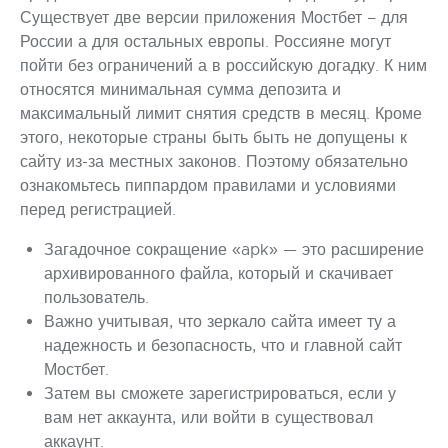
Существует две версии приложения Мостбет – для
России а для остальных европы. Россияне могут
пойти без ограничений а в российскую догадку. К ним
относятся минимальная сумма депозита и
максимальный лимит снятия средств в месяц. Кроме
этого, некоторые страны быть быть не допущены к
сайту из-за местных законов. Поэтому обязательно
ознакомьтесь пиппардом правилами и условиями
перед регистрацией.
Загадочное сокращение «apk» — это расширение
архивированного файла, который и скачивает
пользователь.
Важно учитывая, что зеркало сайта имеет ту а
надежность и безопасность, что и главной сайт
Мостбет.
Затем вы сможете зарегистрироваться, если у
вам нет аккаунта, или войти в существовал
аккаунт.