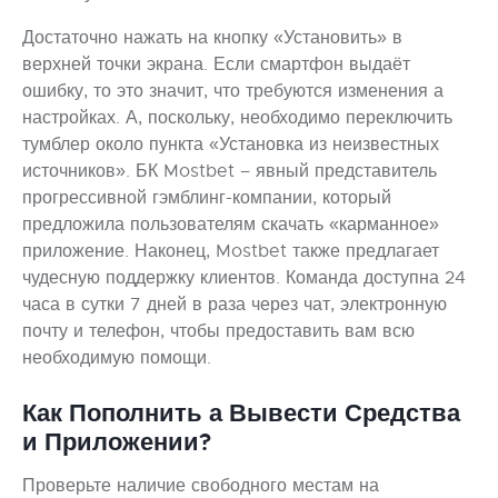
Достаточно нажать на кнопку «Установить» в
верхней точки экрана. Если смартфон выдаёт
ошибку, то это значит, что требуются изменения а
настройках. А, поскольку, необходимо переключить
тумблер около пункта «Установка из неизвестных
источников». БК Mostbet – явный представитель
прогрессивной гэмблинг-компании, который
предложила пользователям скачать «карманное»
приложение. Наконец, Mostbet также предлагает
чудесную поддержку клиентов. Команда доступна 24
часа в сутки 7 дней в раза через чат, электронную
почту и телефон, чтобы предоставить вам всю
необходимую помощи.
Как Пополнить а Вывести Средства
и Приложении?
Проверьте наличие свободного местам на