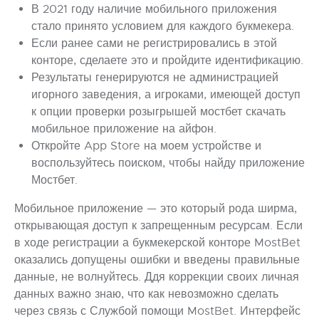
В 2021 году наличие мобильного приложения
стало принято условием для каждого букмекера.
Если ранее сами не регистрировались в этой
конторе, сделаете это и пройдите идентификацию.
Результаты генерируются не администрацией
игорного заведения, а игроками, имеющей доступ
к опции проверки розыгрышей мостбет скачать
мобильное приложение на айфон.
Откройте App Store на моем устройстве и
воспользуйтесь поиском, чтобы найду приложение
Мостбет.
Мобильное приложение — это который рода ширма,
открывающая доступ к запрещенным ресурсам. Если
в ходе регистрации а букмекерской конторе MostBet
оказались допущены ошибки и введены правильные
данные, не волнуйтесь. Ддя коррекции своих личная
данных важно знаю, что как невозможно сделать
через связь с Службой помощи MostBet. Интерфейс