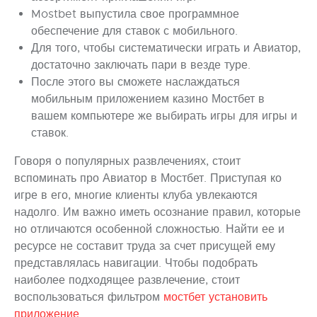
Mostbet выпустила свое программное
обеспечение для ставок с мобильного.
Для того, чтобы систематически играть и Авиатор,
достаточно заключать пари в везде туре.
После этого вы сможете наслаждаться
мобильным приложением казино Мостбет в
вашем компьютере же выбирать игры для игры и
ставок.
Говоря о популярных развлечениях, стоит
вспоминать про Авиатор в Мостбет. Приступая ко
игре в его, многие клиенты клуба увлекаются
надолго. Им важно иметь осознание правил, которые
но отличаются особенной сложностью. Найти ее и
ресурсе не составит труда за счет присущей ему
представлялась навигации. Чтобы подобрать
наиболее подходящее развлечение, стоит
воспользоваться фильтром
мостбет установить
приложение
.