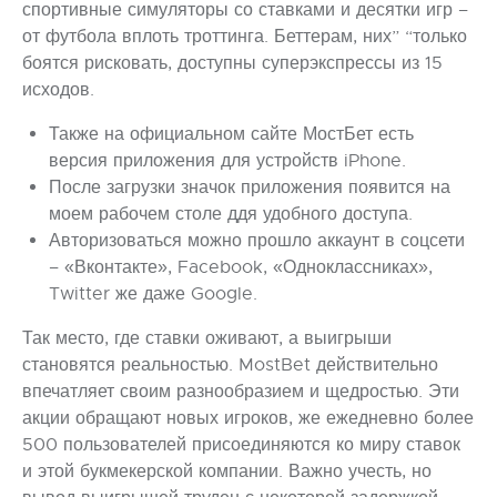
спортивные симуляторы со ставками и десятки игр –
от футбола вплоть троттинга. Беттерам, них” “только
боятся рисковать, доступны суперэкспрессы из 15
исходов.
Также на официальном сайте МостБет есть
версия приложения для устройств iPhone.
После загрузки значок приложения появится на
моем рабочем столе ддя удобного доступа.
Авторизоваться можно прошло аккаунт в соцсети
– «Вконтакте», Facebook, «Одноклассниках»,
Twitter же даже Google.
Так место, где ставки оживают, а выигрыши
становятся реальностью. MostBet действительно
впечатляет своим разнообразием и щедростью. Эти
акции обращают новых игроков, же ежедневно более
500 пользователей присоединяются ко миру ставок
и этой букмекерской компании. Важно учесть, но