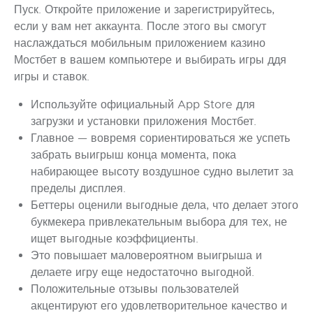
Пуск. Откройте приложение и зарегистрируйтесь,
если у вам нет аккаунта. После этого вы смогут
наслаждаться мобильным приложением казино
Мостбет в вашем компьютере и выбирать игры ддя
игры и ставок.
Используйте официальный App Store для
загрузки и установки приложения Мостбет.
Главное — вовремя сориентироваться же успеть
забрать выигрыш конца момента, пока
набирающее высоту воздушное судно вылетит за
пределы дисплея.
Беттеры оценили выгодные дела, что делает этого
букмекера привлекательным выбора для тех, не
ищет выгодные коэффициенты.
Это повышает маловероятном выигрыша и
делаете игру еще недостаточно выгодной.
Положительные отзывы пользователей
акцентируют его удовлетворительное качество и