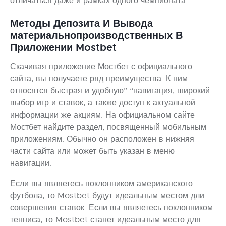
отличаться даже и рамках одного чемпионата.
Методы Депозита И Вывода
материальнопроизводственных В
Приложении Mostbet
Скачивая приложение Мостбет с официального
сайта, вы получаете ряд преимущества. К ним
относятся быстрая и удобную” “навигация, широкий
выбор игр и ставок, а также доступ к актуальной
информации же акциям. На официальном сайте
Мостбет найдите раздел, посвященный мобильным
приложениям. Обычно он расположен в нижняя
части сайта или может быть указан в меню
навигации.
Если вы являетесь поклонником американского
футбола, то Mostbet будут идеальным местом дли
совершения ставок. Если вы являетесь поклонником
тенниса, то Mostbet станет идеальным место для