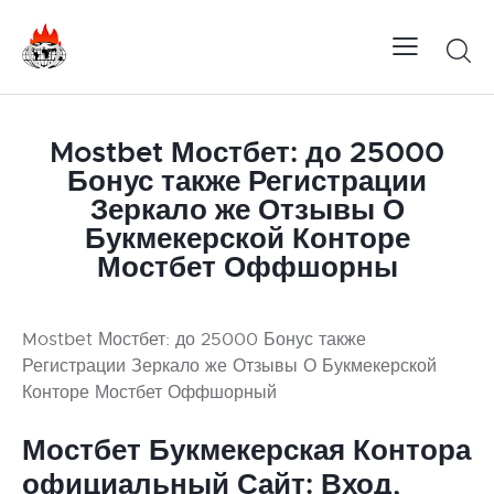
Mostbet Мостбет: до 25000
Бонус также Регистрации
Зеркало же Отзывы О
Букмекерской Конторе
Мостбет Оффшорны
Mostbet Мостбет: до 25000 Бонус также
Регистрации Зеркало же Отзывы О Букмекерской
Конторе Мостбет Оффшорный
Мостбет Букмекерская Контора
официальный Сайт: Вход,