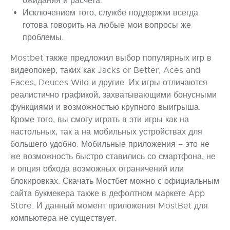
ожидания и расчета.
Исключением того, службе поддержки всегда
готова говорить на любые мои вопросы же
проблемы.
Mostbet также предложил выбор популярных игр в
видеопокер, таких как Jacks or Better, Aces and
Faces, Deuces Wild и другие. Их игры отличаются
реалистично графикой, захватывающими бонусными
функциями и возможностью крупного выигрыша.
Кроме того, вы смогу играть в эти игры как на
настольных, так а на мобильных устройствах для
большего удобно. Мобильные приложения – это не
же возможность быстро ставились со смартфона, не
и опция обхода возможных ограничений или
блокировках. Скачать Мостбет можно с официальным
сайта букмекера также в дефолтном маркете App
Store. И данный момент приложения MostBet для
компьютера не существует.