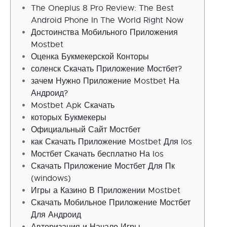
The Oneplus 8 Pro Review: The Best
Android Phone In The World Right Now
Достоинства Мобильного Приложения
Mostbet
Оценка Букмекерской Конторы
соленск Скачать Приложение Мостбет?
зачем Нужно Приложение Mostbet На
Андроид?
Mostbet Apk Скачать
которых Букмекеры
Официальный Сайт Мостбет
как Скачать Приложение Mostbet Для Ios
Мостбет Скачать бесплатно На Ios
Скачать Приложение Мостбет Для Пк
(windows)
Игры а Казино В Приложении Mostbet
Скачать Мобильное Приложение Мостбет
Для Андроид
Авторизация и Начало Игры