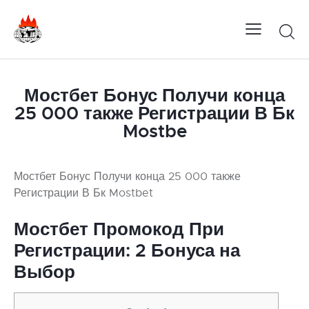
Мостбет Бонус Получи конца
25 000 также Регистрации В Бк
Mostbe
Мостбет Бонус Получи конца 25 000 также
Регистрации В Бк Mostbet
Мостбет Промокод При
Регистрации: 2 Бонуса на
Выбор