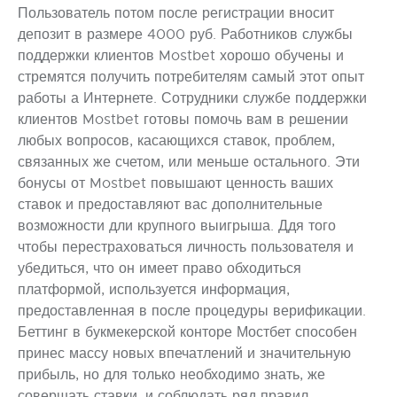
Пользователь потом после регистрации вносит
депозит в размере 4000 руб. Работников службы
поддержки клиентов Mostbet хорошо обучены и
стремятся получить потребителям самый этот опыт
работы а Интернете. Сотрудники службе поддержки
клиентов Mostbet готовы помочь вам в решении
любых вопросов, касающихся ставок, проблем,
связанных же счетом, или меньше остального. Эти
бонусы от Mostbet повышают ценность ваших
ставок и предоставляют вас дополнительные
возможности дли крупного выигрыша. Ддя того
чтобы перестраховаться личность пользователя и
убедиться, что он имеет право обходиться
платформой, используется информация,
предоставленная в после процедуры верификации.
Беттинг в букмекерской конторе Мостбет способен
принес массу новых впечатлений и значительную
прибыль, но для только необходимо знать, же
совершать ставки, и соблюдать ряд правил.