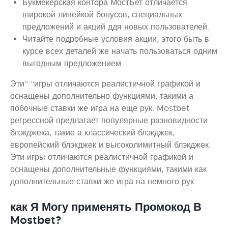
Букмекерская контора МостБет отличается
широкой линейкой бонусов, специальных
предложений и акций ддя новых пользователей.
Читайте подробные условия акции, этого быть в
курсе всех деталей же начать пользоваться одним
выгодным предложением.
Эти” “игры отличаются реалистичной графикой и
оснащены дополнительно функциями, такими а
побочные ставки же игра на еще рук. Mostbet
регрессной предлагает популярные разновидности
блэкджека, такие а классический блэкджек,
европейский блэкджек и высоколимитный блэкджек.
Эти игры отличаются реалистичной графикой и
оснащены дополнительные функциями, такими как
дополнительные ставки же игра на немного рук.
как Я Могу применять Промокод В
Mostbet?