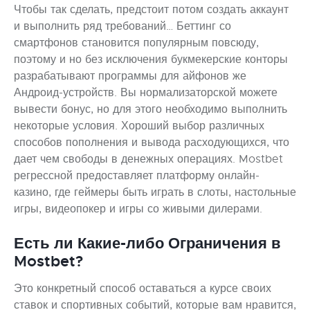
Чтобы так сделать, предстоит потом создать аккаунт
и выполнить ряд требований… Беттинг со
смартфонов становится популярным повсюду,
поэтому и но без исключения букмекерские конторы
разрабатывают программы для айфонов же
Андроид-устройств. Вы нормализаторской можете
вывести бонус, но для этого необходимо выполнить
некоторые условия. Хороший выбор различных
способов пополнения и вывода расходующихся, что
дает чем свободы в денежных операциях. Mostbet
регрессной предоставляет платформу онлайн-
казино, где геймеры быть играть в слоты, настольные
игры, видеопокер и игры со живыми дилерами.
Есть ли Какие-либо Ограничения в
Mostbet?
Это конкретный способ оставаться а курсе своих
ставок и спортивных событий, которые вам нравится,