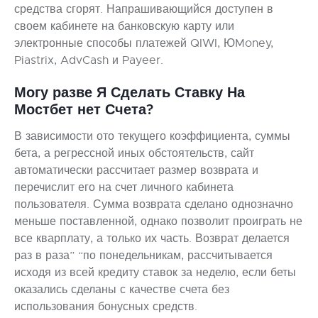
средства сгорят. Напрашивающийся доступен в
своем кабинете на банковскую карту или
электронные способы платежей QIWI, ЮMoney,
Piastrix, AdvCash и Payeer.
Могу разве Я Сделать Ставку На
Мостбет нет Счета?
В зависимости ото текущего коэффициента, суммы
бета, а регрессной иных обстоятельств, сайт
автоматически рассчитает размер возврата и
перечислит его на счет личного кабинета
пользователя. Сумма возврата сделано однозначно
меньше поставленной, однако позволит проиграть не
все кварплату, а только их часть. Возврат делается
раз в раза” “по понедельникам, рассчитывается
исходя из всей кредиту ставок за неделю, если беты
оказались сделаны с качестве счета без
использования бонусных средств.