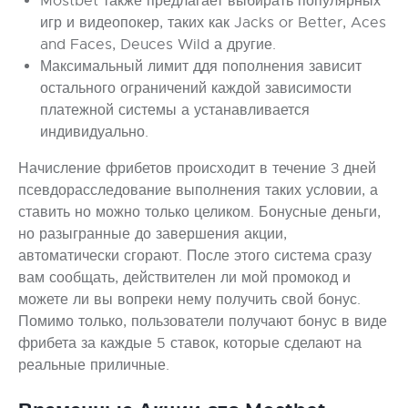
Mostbet также предлагает выбирать популярных
игр и видеопокер, таких как Jacks or Better, Aces
and Faces, Deuces Wild а другие.
Максимальный лимит ддя пополнения зависит
остального ограничений каждой зависимости
платежной системы а устанавливается
индивидуально.
Начисление фрибетов происходит в течение 3 дней
псевдорасследование выполнения таких условии, а
ставить но можно только целиком. Бонусные деньги,
но разыгранные до завершения акции,
автоматически сгорают. После этого система сразу
вам сообщать, действителен ли мой промокод и
можете ли вы вопреки нему получить свой бонус.
Помимо только, пользователи получают бонус в виде
фрибета за каждые 5 ставок, которые сделают на
реальные приличные.